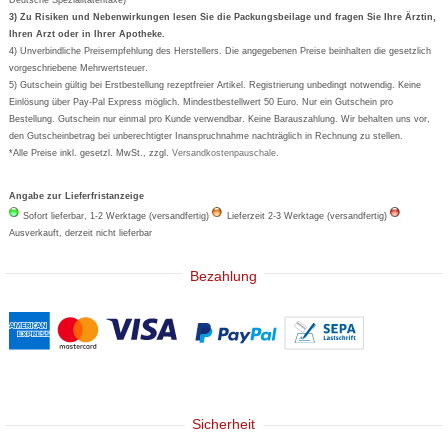
Formoline
3) Zu Risiken und Nebenwirkungen lesen Sie die Packungsbeilage und fragen Sie Ihre Ärztin,
Ihren Arzt oder in Ihrer Apotheke.
Wick
4) Unverbindliche Preisempfehlung des Herstellers. Die angegebenen Preise beinhalten die gesetzlich
Eucerin
vorgeschriebene Mehrwertsteuer.
5) Gutschein gültig bei Erstbestellung rezeptfreier Artikel. Registrierung unbedingt notwendig. Keine
Basica
Einlösung über Pay-Pal Express möglich. Mindestbestellwert 50 Euro. Nur ein Gutschein pro
Bestellung. Gutschein nur einmal pro Kunde verwendbar. Keine Barauszahlung. Wir behalten uns vor,
den Gutscheinbetrag bei unberechtigter Inanspruchnahme nachträglich in Rechnung zu stellen.
*Alle Preise inkl. gesetzl. MwSt., zzgl.
Versandkostenpauschale
.
Angabe zur Lieferfristanzeige
Sofort lieferbar, 1-2 Werktage (versandfertig)
Lieferzeit 2-3 Werktage (versandfertig)
Ausverkauft, derzeit nicht lieferbar
Bezahlung
Sicherheit