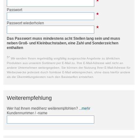
Passwort
Passwort wiederholen
Das Passwort muss mindestens acht Stellen lang sein und muss
neben Groß- und Kleinbuchstaben, eine Zahl und Sonderzeichen
enthalten
5*
Wir senden Ihnen regelmäßig sorgfältig ausgesuchte Angebote zu ähnlichen
Produkten aus unserem Sortiment per E-Mail zu. Ihre E-Mail-Adresse wird nicht an
andere Unternehmen weitergegeben. Sie können der Nutzung Ihrer E-Mail-Adresse für
Werbezwecke jederzeit durch formlose E-Mail widersprechen, ohne dass hierfür andere
als die Übermittlungskosten nach den Basistarifen entstehen.
Weiterempfehlung
Wer hat Ihnen mediherz weiterempfohlen?
...mehr
Kundennummer / -name