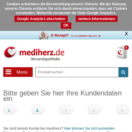
Cookies erleichtern die Bereitstellung unserer Dienste. Mit der Nutzung
unserer Dienste erklären Sie sich damit einverstanden, dass wir Cookies
verwenden. Weiterhin verwendet die Seite Google Analytics.
Google Analytics abschalten
weitere Informationen
OK
0
Menü
Bitte geben Sie hier Ihre Kundendaten
ein
1.
2.
3.
4.
5.
Warenkorb
Adressdaten
Zahlungsart
Prüfen
Fertig
und
Sie sind bereits Kunde bei mediherz?
Hier können Sie sich anmelden
.