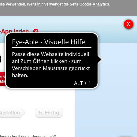
kies verwenden. Weiterhin verwendet die Seite Google Analytics.
Hilfe
Kontakt
e &
Diabetes
Tier
ätsbedarf
estellen
5. Fertig
tellung schnell und ordnungsgemäß