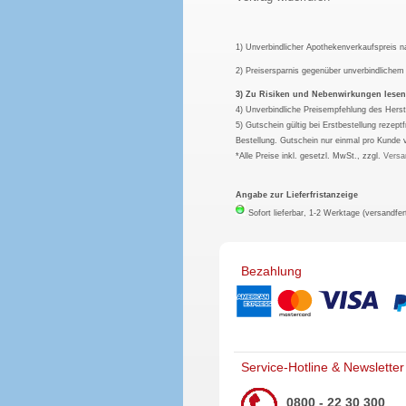
1) Unverbindlicher Apothekenverkaufspreis 
2) Preisersparnis gegenüber unverbindliche
3) Zu Risiken und Nebenwirkungen lesen S
4) Unverbindliche Preisempfehlung des Herst
5) Gutschein gültig bei Erstbestellung rezep
Bestellung. Gutschein nur einmal pro Kunde 
*Alle Preise inkl. gesetzl. MwSt., zzgl.
Versa
Angabe zur Lieferfristanzeige
Sofort lieferbar, 1-2 Werktage (versandfer
Bezahlung
Service-Hotline & Newsletter
0800 - 22 30 300