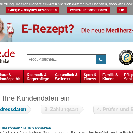
r Nutzung unserer Dienste erklären Sie sich damit einverstanden, dass wir Coo
Google Analytics abschalten
weitere Informationen
OK
Natur &
Kosmetik &
Gesundheit &
Sport &
Familie &
Pfleg
Homöopathie
Körperpflege
Wellness
Fitness
Kinder
Sanit
r Ihre Kundendaten ein
Adressdaten
3. Zahlungsart
4. Prüfen und B
?
Hier können Sie sich anmelden
.
lständig ein. Alle mit einem Stern markierten Felder werden benötigt, um Ihre Bes