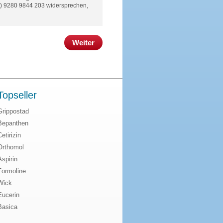
(0) 9280 9844 203 widersprechen,
Weiter
Topseller
Grippostad
Bepanthen
Cetirizin
Orthomol
Aspirin
Formoline
Wick
Eucerin
Basica