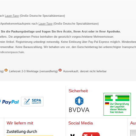
nach
Lauer-Taxe
(Große Deutsche Spezialitätentaxe)
m Apothekenverkaufspreis nach
Lauer-Taxe
(Große Deutsche Spezialitätentaxe)
ie die Packungsbeilage und fragen Sie Ihre Ärztin, Ihren Arzt oder in Ihrer Apotheke.
ellers. Die angegebenen Preise beinhalten die gesetzlich vorgeschriebene Mehrwertsteuer.
tfreier Artikel. Registrierung unbedingt notwendig. Keine Einlösung über Pay-Pal Express möglich. Mindestbes
verwendbar. Keine Barauszahlung. Wir behalten uns vor, den Gutscheinbetrag bei unberechtigter Inanspruc
ndkostenpauschale
.
tig)
Lieferzeit 2-3 Werktage (versandfertig)
Ausverkauft, derzeit nicht lieferbar
Sicherheit
Wir liefern mit
Social Media
Au
Mediherz