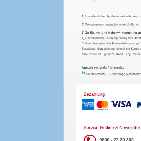
1) Unverbindlicher Apothekenverkaufspreis 
2) Preisersparnis gegenüber unverbindliche
3) Zu Risiken und Nebenwirkungen lesen S
4) Unverbindliche Preisempfehlung des Herst
5) Gutschein gültig bei Erstbestellung rezep
Bestellung. Gutschein nur einmal pro Kunde 
*Alle Preise inkl. gesetzl. MwSt., zzgl.
Versa
Angabe zur Lieferfristanzeige
Sofort lieferbar, 1-2 Werktage (versandfer
Bezahlung
Service-Hotline & Newsletter
0800 - 22 30 300