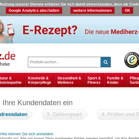
r Nutzung unserer Dienste erklären Sie sich damit einverstanden, dass wir Coo
Google Analytics abschalten
weitere Informationen
OK
Natur &
Kosmetik &
Gesundheit &
Sport &
Familie &
Pfleg
Homöopathie
Körperpflege
Wellness
Fitness
Kinder
Sanit
r Ihre Kundendaten ein
Adressdaten
3. Zahlungsart
4. Prüfen und B
?
Hier können Sie sich anmelden
.
lständig ein. Alle mit einem Stern markierten Felder werden benötigt, um Ihre Bes