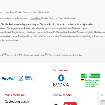
nach
Lauer-Taxe
(Große Deutsche Spezialitätentaxe)
m Apothekenverkaufspreis nach
Lauer-Taxe
(Große Deutsche Spezialitätentaxe)
ie die Packungsbeilage und fragen Sie Ihre Ärztin, Ihren Arzt oder in Ihrer Apotheke.
ellers. Die angegebenen Preise beinhalten die gesetzlich vorgeschriebene Mehrwertsteuer.
tfreier Artikel. Registrierung unbedingt notwendig. Keine Einlösung über Pay-Pal Express möglich. Mindestbes
verwendbar. Keine Barauszahlung. Wir behalten uns vor, den Gutscheinbetrag bei unberechtigter Inanspruc
ndkostenpauschale
.
tig)
Lieferzeit 2-3 Werktage (versandfertig)
Ausverkauft, derzeit nicht lieferbar
Sicherheit
Wir liefern mit
Social Media
Au
Mediherz