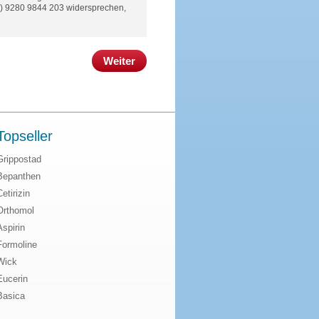
(0) 9280 9844 203 widersprechen,
Weiter
Topseller
Grippostad
Bepanthen
Cetirizin
Orthomol
Aspirin
Formoline
Wick
Eucerin
Basica