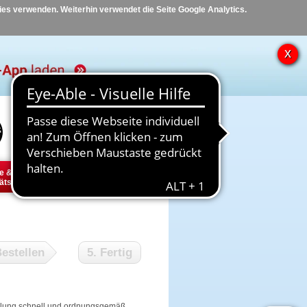
kies verwenden. Weiterhin verwendet die Seite Google Analytics.
Hilfe
Kontakt
e &
Diabetes
Tier
ätsbedarf
estellen
5. Fertig
tellung schnell und ordnungsgemäß