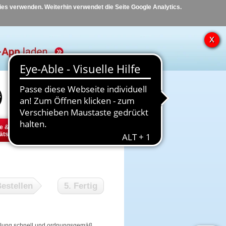
kies verwenden. Weiterhin verwendet die Seite Google Analytics.
Hilfe
Kontakt
e &
Diabetes
Tier
ätsbedarf
estellen
5. Fertig
tellung schnell und ordnungsgemäß