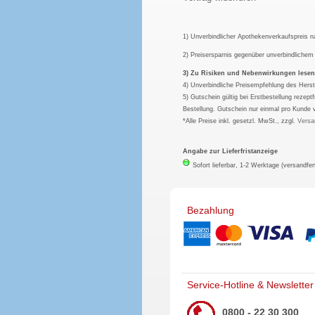
1) Unverbindlicher Apothekenverkaufspreis 
2) Preisersparnis gegenüber unverbindliche
3) Zu Risiken und Nebenwirkungen lesen S
4) Unverbindliche Preisempfehlung des Herst
5) Gutschein gültig bei Erstbestellung rezep
Bestellung. Gutschein nur einmal pro Kunde 
*Alle Preise inkl. gesetzl. MwSt., zzgl.
Versa
Angabe zur Lieferfristanzeige
Sofort lieferbar, 1-2 Werktage (versandfer
Bezahlung
Service-Hotline & Newsletter
0800 - 22 30 300