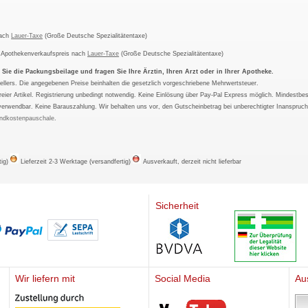
nach
Lauer-Taxe
(Große Deutsche Spezialitätentaxe)
m Apothekenverkaufspreis nach
Lauer-Taxe
(Große Deutsche Spezialitätentaxe)
ie die Packungsbeilage und fragen Sie Ihre Ärztin, Ihren Arzt oder in Ihrer Apotheke.
ellers. Die angegebenen Preise beinhalten die gesetzlich vorgeschriebene Mehrwertsteuer.
tfreier Artikel. Registrierung unbedingt notwendig. Keine Einlösung über Pay-Pal Express möglich. Mindestbes
verwendbar. Keine Barauszahlung. Wir behalten uns vor, den Gutscheinbetrag bei unberechtigter Inanspruc
ndkostenpauschale
.
tig)
Lieferzeit 2-3 Werktage (versandfertig)
Ausverkauft, derzeit nicht lieferbar
Sicherheit
Wir liefern mit
Social Media
Au
Mediherz