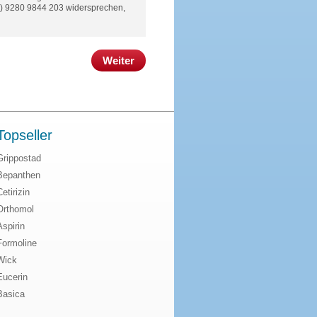
(0) 9280 9844 203 widersprechen,
Weiter
Topseller
Grippostad
Bepanthen
Cetirizin
Orthomol
Aspirin
Formoline
Wick
Eucerin
Basica