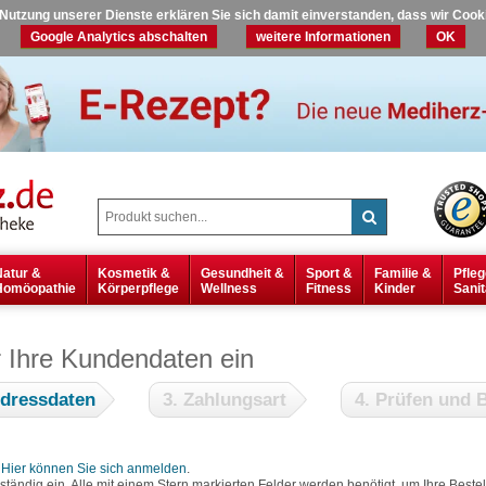
r Nutzung unserer Dienste erklären Sie sich damit einverstanden, dass wir Coo
Google Analytics abschalten
weitere Informationen
OK
Natur &
Kosmetik &
Gesundheit &
Sport &
Familie &
Pfleg
Homöopathie
Körperpflege
Wellness
Fitness
Kinder
Sanit
r Ihre Kundendaten ein
Adressdaten
3. Zahlungsart
4. Prüfen und B
?
Hier können Sie sich anmelden
.
lständig ein. Alle mit einem Stern markierten Felder werden benötigt, um Ihre Bes