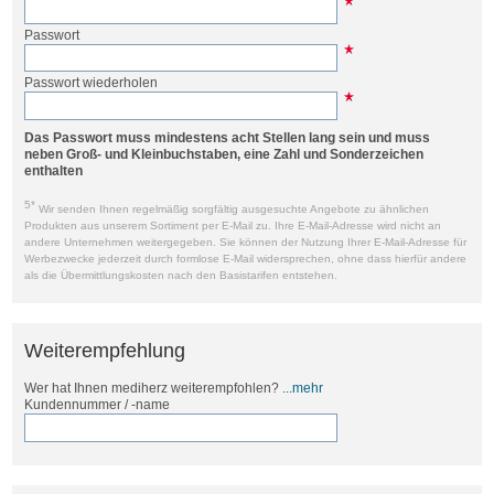
Passwort
Passwort wiederholen
Das Passwort muss mindestens acht Stellen lang sein und muss
neben Groß- und Kleinbuchstaben, eine Zahl und Sonderzeichen
enthalten
5*
Wir senden Ihnen regelmäßig sorgfältig ausgesuchte Angebote zu ähnlichen
Produkten aus unserem Sortiment per E-Mail zu. Ihre E-Mail-Adresse wird nicht an
andere Unternehmen weitergegeben. Sie können der Nutzung Ihrer E-Mail-Adresse für
Werbezwecke jederzeit durch formlose E-Mail widersprechen, ohne dass hierfür andere
als die Übermittlungskosten nach den Basistarifen entstehen.
Weiterempfehlung
Wer hat Ihnen mediherz weiterempfohlen?
...mehr
Kundennummer / -name