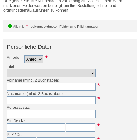
Bitte geben Sie Ihre Kundendaten vollständig ein. Alle mit einem Stern
Bestellen
markierten Felder werden benötigt, um Ihre Bestellung schnell und
ordnungsgemäß ausführen zu können.
Alle mit
gekennzeichneten Felder sind Pflichtangaben.
Persönliche Daten
Anrede
Titel
Vorname
(mind. 2 Buchstaben)
Nachname
(mind. 2 Buchstaben)
Adresszusatz
Straße
/
Nr.
PLZ
/
Ort