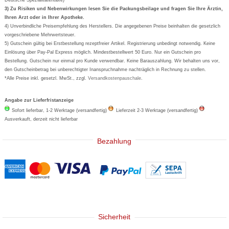
Formoline
3) Zu Risiken und Nebenwirkungen lesen Sie die Packungsbeilage und fragen Sie Ihre Ärztin,
Ihren Arzt oder in Ihrer Apotheke.
Wick
4) Unverbindliche Preisempfehlung des Herstellers. Die angegebenen Preise beinhalten die gesetzlich
Eucerin
vorgeschriebene Mehrwertsteuer.
5) Gutschein gültig bei Erstbestellung rezeptfreier Artikel. Registrierung unbedingt notwendig. Keine
Basica
Einlösung über Pay-Pal Express möglich. Mindestbestellwert 50 Euro. Nur ein Gutschein pro
Bestellung. Gutschein nur einmal pro Kunde verwendbar. Keine Barauszahlung. Wir behalten uns vor,
den Gutscheinbetrag bei unberechtigter Inanspruchnahme nachträglich in Rechnung zu stellen.
*Alle Preise inkl. gesetzl. MwSt., zzgl.
Versandkostenpauschale
.
Angabe zur Lieferfristanzeige
Sofort lieferbar, 1-2 Werktage (versandfertig)
Lieferzeit 2-3 Werktage (versandfertig)
Ausverkauft, derzeit nicht lieferbar
Bezahlung
Sicherheit