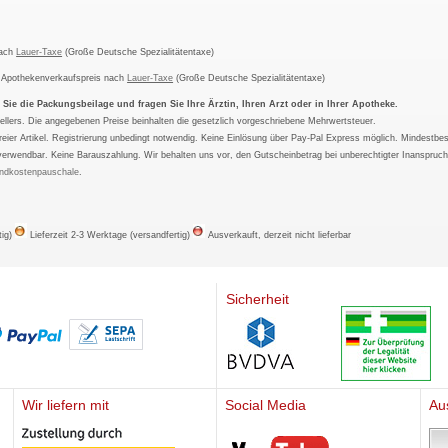
nach
Lauer-Taxe
(Große Deutsche Spezialitätentaxe)
m Apothekenverkaufspreis nach
Lauer-Taxe
(Große Deutsche Spezialitätentaxe)
ie die Packungsbeilage und fragen Sie Ihre Ärztin, Ihren Arzt oder in Ihrer Apotheke.
ellers. Die angegebenen Preise beinhalten die gesetzlich vorgeschriebene Mehrwertsteuer.
tfreier Artikel. Registrierung unbedingt notwendig. Keine Einlösung über Pay-Pal Express möglich. Mindestbes
verwendbar. Keine Barauszahlung. Wir behalten uns vor, den Gutscheinbetrag bei unberechtigter Inanspruc
ndkostenpauschale
.
tig)
Lieferzeit 2-3 Werktage (versandfertig)
Ausverkauft, derzeit nicht lieferbar
Sicherheit
Wir liefern mit
Social Media
Au
Mediherz