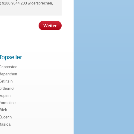
(0) 9280 9844 203 widersprechen,
Weiter
Topseller
Grippostad
Bepanthen
Cetirizin
Orthomol
Aspirin
Formoline
Wick
Eucerin
Basica