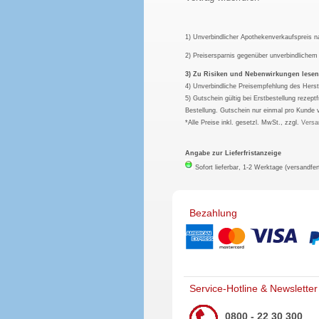
1) Unverbindlicher Apothekenverkaufspreis 
2) Preisersparnis gegenüber unverbindliche
3) Zu Risiken und Nebenwirkungen lesen S
4) Unverbindliche Preisempfehlung des Herst
5) Gutschein gültig bei Erstbestellung rezep
Bestellung. Gutschein nur einmal pro Kunde 
*Alle Preise inkl. gesetzl. MwSt., zzgl.
Versa
Angabe zur Lieferfristanzeige
Sofort lieferbar, 1-2 Werktage (versandfer
Bezahlung
Service-Hotline & Newsletter
0800 - 22 30 300