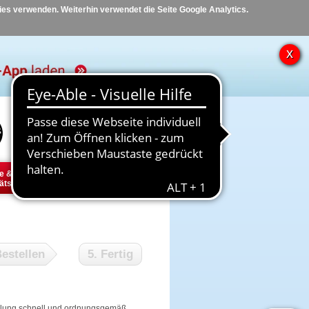
kies verwenden. Weiterhin verwendet die Seite Google Analytics.
Hilfe
Kontakt
e &
Diabetes
Tier
ätsbedarf
estellen
5. Fertig
tellung schnell und ordnungsgemäß