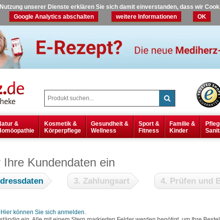
r Nutzung unserer Dienste erklären Sie sich damit einverstanden, dass wir Coo
Google Analytics abschalten
weitere Informationen
OK
Natur &
Kosmetik &
Gesundheit &
Sport &
Familie &
Pfleg
Homöopathie
Körperpflege
Wellness
Fitness
Kinder
Sanit
r Ihre Kundendaten ein
Adressdaten
3. Zahlungsart
4. Prüfen und B
?
Hier können Sie sich anmelden
.
lständig ein. Alle mit einem Stern markierten Felder werden benötigt, um Ihre Bes