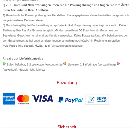
Formoline
3) Zu Risiken und Nebenwirkungen lesen Sie die Packungsbeilage und fragen Sie Ihre Ärztin,
Ihren Arzt oder in Ihrer Apotheke.
Wick
4) Unverbindliche Preisempfehlung des Herstellers. Die angegebenen Preise beinhalten die gesetzlich
Eucerin
vorgeschriebene Mehrwertsteuer.
5) Gutschein gültig bei Erstbestellung rezeptfreier Artikel. Registrierung unbedingt notwendig. Keine
Basica
Einlösung über Pay-Pal Express möglich. Mindestbestellwert 50 Euro. Nur ein Gutschein pro
Bestellung. Gutschein nur einmal pro Kunde verwendbar. Keine Barauszahlung. Wir behalten uns vor,
den Gutscheinbetrag bei unberechtigter Inanspruchnahme nachträglich in Rechnung zu stellen.
*Alle Preise inkl. gesetzl. MwSt., zzgl.
Versandkostenpauschale
.
Angabe zur Lieferfristanzeige
Sofort lieferbar, 1-2 Werktage (versandfertig)
Lieferzeit 2-3 Werktage (versandfertig)
Ausverkauft, derzeit nicht lieferbar
Bezahlung
Sicherheit