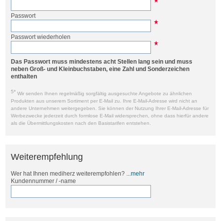
Passwort
Passwort wiederholen
Das Passwort muss mindestens acht Stellen lang sein und muss
neben Groß- und Kleinbuchstaben, eine Zahl und Sonderzeichen
enthalten
5*
Wir senden Ihnen regelmäßig sorgfältig ausgesuchte Angebote zu ähnlichen
Produkten aus unserem Sortiment per E-Mail zu. Ihre E-Mail-Adresse wird nicht an
andere Unternehmen weitergegeben. Sie können der Nutzung Ihrer E-Mail-Adresse für
Werbezwecke jederzeit durch formlose E-Mail widersprechen, ohne dass hierfür andere
als die Übermittlungskosten nach den Basistarifen entstehen.
Weiterempfehlung
Wer hat Ihnen mediherz weiterempfohlen?
...mehr
Kundennummer / -name