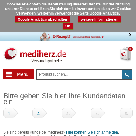
Cookies erleichtern die Bereitstellung unserer Dienste. Mit der Nutzung
unserer Dienste erklären Sie sich damit einverstanden, dass wir Cookies
verwenden. Weiterhin verwendet die Seite Google Analytics.
Google Analytics abschalten
weitere Informationen
OK
0
Menü
Bitte geben Sie hier Ihre Kundendaten
ein
1.
2.
3.
4.
5.
Warenkorb
Adressdaten
Zahlungsart
Prüfen
Fertig
und
Sie sind bereits Kunde bei mediherz?
Hier können Sie sich anmelden
.