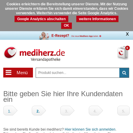
Cookies erleichtern die Bereitstellung unserer Dienste. Mit der Nutzung
unserer Dienste erklären Sie sich damit einverstanden, dass wir Cookies
verwenden. Weiterhin verwendet die Seite Google Analytics.
Google Analytics abschalten
weitere Informationen
OK
0
Menü
Bitte geben Sie hier Ihre Kundendaten
ein
1.
2.
3.
4.
5.
Warenkorb
Adressdaten
Zahlungsart
Prüfen
Fertig
und
Sie sind bereits Kunde bei mediherz?
Hier können Sie sich anmelden
.