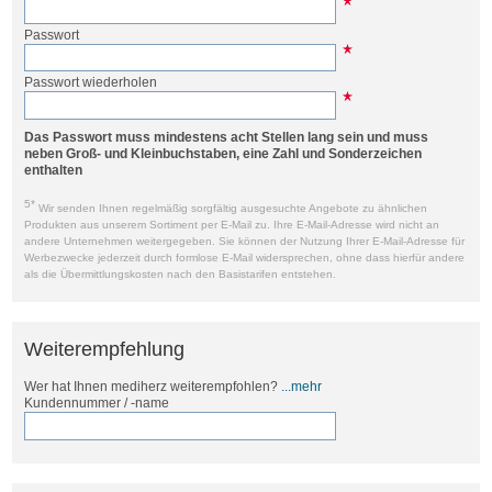
Passwort
Passwort wiederholen
Das Passwort muss mindestens acht Stellen lang sein und muss
neben Groß- und Kleinbuchstaben, eine Zahl und Sonderzeichen
enthalten
5*
Wir senden Ihnen regelmäßig sorgfältig ausgesuchte Angebote zu ähnlichen
Produkten aus unserem Sortiment per E-Mail zu. Ihre E-Mail-Adresse wird nicht an
andere Unternehmen weitergegeben. Sie können der Nutzung Ihrer E-Mail-Adresse für
Werbezwecke jederzeit durch formlose E-Mail widersprechen, ohne dass hierfür andere
als die Übermittlungskosten nach den Basistarifen entstehen.
Weiterempfehlung
Wer hat Ihnen mediherz weiterempfohlen?
...mehr
Kundennummer / -name