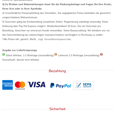
Formoline
3) Zu Risiken und Nebenwirkungen lesen Sie die Packungsbeilage und fragen Sie Ihre Ärztin,
Ihren Arzt oder in Ihrer Apotheke.
Wick
4) Unverbindliche Preisempfehlung des Herstellers. Die angegebenen Preise beinhalten die gesetzlich
Eucerin
vorgeschriebene Mehrwertsteuer.
5) Gutschein gültig bei Erstbestellung rezeptfreier Artikel. Registrierung unbedingt notwendig. Keine
Basica
Einlösung über Pay-Pal Express möglich. Mindestbestellwert 50 Euro. Nur ein Gutschein pro
Bestellung. Gutschein nur einmal pro Kunde verwendbar. Keine Barauszahlung. Wir behalten uns vor,
den Gutscheinbetrag bei unberechtigter Inanspruchnahme nachträglich in Rechnung zu stellen.
*Alle Preise inkl. gesetzl. MwSt., zzgl.
Versandkostenpauschale
.
Angabe zur Lieferfristanzeige
Sofort lieferbar, 1-2 Werktage (versandfertig)
Lieferzeit 2-3 Werktage (versandfertig)
Ausverkauft, derzeit nicht lieferbar
Bezahlung
Sicherheit