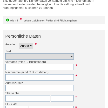
Bitte geben Sie Ihre Kundendaten vollständig ein. Alle mit einem Stern
Bestellen
markierten Felder werden benötigt, um Ihre Bestellung schnell und
ordnungsgemäß ausführen zu können.
Alle mit
gekennzeichneten Felder sind Pflichtangaben.
Persönliche Daten
Anrede
Titel
Vorname
(mind. 2 Buchstaben)
Nachname
(mind. 2 Buchstaben)
Adresszusatz
Straße
/
Nr.
PLZ
/
Ort