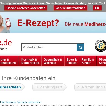
r Nutzung unserer Dienste erklären Sie sich damit einverstanden, dass wir Coo
Google Analytics abschalten
weitere Informationen
OK
Natur &
Kosmetik &
Gesundheit &
Sport &
Familie &
Pfleg
Homöopathie
Körperpflege
Wellness
Fitness
Kinder
Sanit
r Ihre Kundendaten ein
Adressdaten
3. Zahlungsart
4. Prüfen und B
?
Hier können Sie sich anmelden
.
lständig ein. Alle mit einem Stern markierten Felder werden benötigt, um Ihre Bes