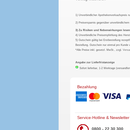
1) Unverbindlicher Apothekenverkaufspreis 
2) Preisersparnis gegenüber unverbindliche
3) Zu Risiken und Nebenwirkungen lesen S
4) Unverbindliche Preisempfehlung des Herst
5) Gutschein gültig bei Erstbestellung rezep
Bestellung. Gutschein nur einmal pro Kunde 
*Alle Preise inkl. gesetzl. MwSt., zzgl.
Versa
Angabe zur Lieferfristanzeige
Sofort lieferbar, 1-2 Werktage (versandfer
Bezahlung
Service-Hotline & Newsletter
0800 - 22 30 300