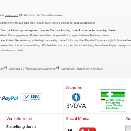
nach
Lauer-Taxe
(Große Deutsche Spezialitätentaxe)
m Apothekenverkaufspreis nach
Lauer-Taxe
(Große Deutsche Spezialitätentaxe)
ie die Packungsbeilage und fragen Sie Ihre Ärztin, Ihren Arzt oder in Ihrer Apotheke.
ellers. Die angegebenen Preise beinhalten die gesetzlich vorgeschriebene Mehrwertsteuer.
tfreier Artikel. Registrierung unbedingt notwendig. Keine Einlösung über Pay-Pal Express möglich. Mindestbes
verwendbar. Keine Barauszahlung. Wir behalten uns vor, den Gutscheinbetrag bei unberechtigter Inanspruc
ndkostenpauschale
.
tig)
Lieferzeit 2-3 Werktage (versandfertig)
Ausverkauft, derzeit nicht lieferbar
Sicherheit
Wir liefern mit
Social Media
Au
Mediherz