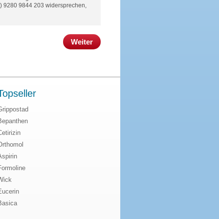
(0) 9280 9844 203 widersprechen,
Weiter
Topseller
Grippostad
Bepanthen
Cetirizin
Orthomol
Aspirin
Formoline
Wick
Eucerin
Basica