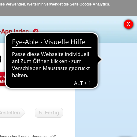
kies verwenden. Weiterhin verwendet die Seite Google Analytics.
Hilfe
Kontakt
e &
Diabetes
Tier
ätsbedarf
estellen
5. Fertig
tellung schnell und ordnungsgemäß