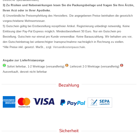
Formoline
3) Zu Risiken und Nebenwirkungen lesen Sie die Packungsbeilage und fragen Sie Ihre Ärztin,
Ihren Arzt oder in Ihrer Apotheke.
Wick
4) Unverbindliche Preisempfehlung des Herstellers. Die angegebenen Preise beinhalten die gesetzlich
Eucerin
vorgeschriebene Mehrwertsteuer.
5) Gutschein gültig bei Erstbestellung rezeptfreier Artikel. Registrierung unbedingt notwendig. Keine
Basica
Einlösung über Pay-Pal Express möglich. Mindestbestellwert 50 Euro. Nur ein Gutschein pro
Bestellung. Gutschein nur einmal pro Kunde verwendbar. Keine Barauszahlung. Wir behalten uns vor,
den Gutscheinbetrag bei unberechtigter Inanspruchnahme nachträglich in Rechnung zu stellen.
*Alle Preise inkl. gesetzl. MwSt., zzgl.
Versandkostenpauschale
.
Angabe zur Lieferfristanzeige
Sofort lieferbar, 1-2 Werktage (versandfertig)
Lieferzeit 2-3 Werktage (versandfertig)
Ausverkauft, derzeit nicht lieferbar
Bezahlung
Sicherheit