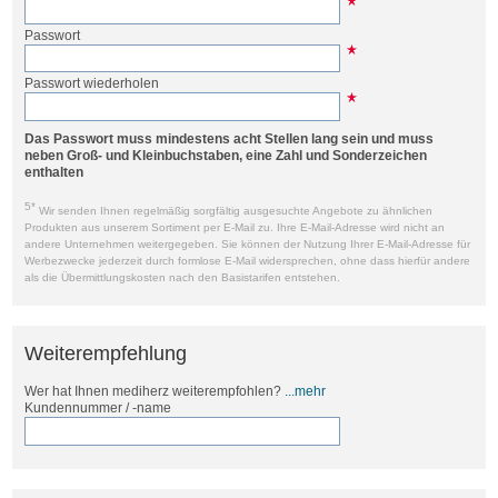
Passwort
Passwort wiederholen
Das Passwort muss mindestens acht Stellen lang sein und muss
neben Groß- und Kleinbuchstaben, eine Zahl und Sonderzeichen
enthalten
5*
Wir senden Ihnen regelmäßig sorgfältig ausgesuchte Angebote zu ähnlichen
Produkten aus unserem Sortiment per E-Mail zu. Ihre E-Mail-Adresse wird nicht an
andere Unternehmen weitergegeben. Sie können der Nutzung Ihrer E-Mail-Adresse für
Werbezwecke jederzeit durch formlose E-Mail widersprechen, ohne dass hierfür andere
als die Übermittlungskosten nach den Basistarifen entstehen.
Weiterempfehlung
Wer hat Ihnen mediherz weiterempfohlen?
...mehr
Kundennummer / -name