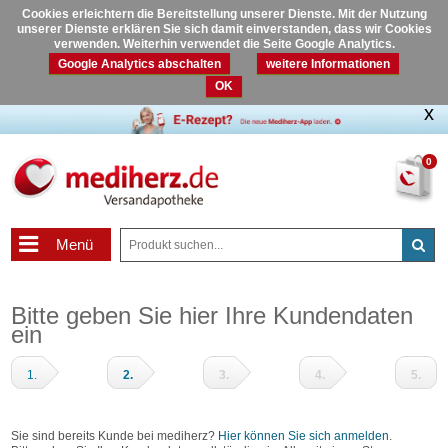
Cookies erleichtern die Bereitstellung unserer Dienste. Mit der Nutzung
unserer Dienste erklären Sie sich damit einverstanden, dass wir Cookies
verwenden. Weiterhin verwendet die Seite Google Analytics.
Google Analytics abschalten
weitere Informationen
OK
0
Menü
Bitte geben Sie hier Ihre Kundendaten
ein
1.
2.
3.
4.
5.
Warenkorb
Adressdaten
Zahlungsart
Prüfen
Fertig
und
Sie sind bereits Kunde bei mediherz?
Hier können Sie sich anmelden
.