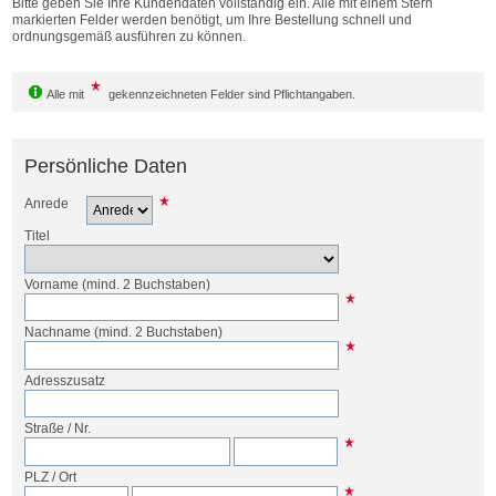
Bitte geben Sie Ihre Kundendaten vollständig ein. Alle mit einem Stern
Bestellen
markierten Felder werden benötigt, um Ihre Bestellung schnell und
ordnungsgemäß ausführen zu können.
Alle mit
gekennzeichneten Felder sind Pflichtangaben.
Persönliche Daten
Anrede
Titel
Vorname
(mind. 2 Buchstaben)
Nachname
(mind. 2 Buchstaben)
Adresszusatz
Straße
/
Nr.
PLZ
/
Ort