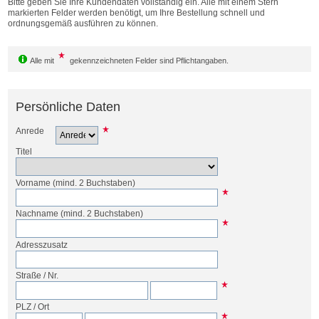
Bitte geben Sie Ihre Kundendaten vollständig ein. Alle mit einem Stern
Bestellen
markierten Felder werden benötigt, um Ihre Bestellung schnell und
ordnungsgemäß ausführen zu können.
Alle mit
gekennzeichneten Felder sind Pflichtangaben.
Persönliche Daten
Anrede
Titel
Vorname
(mind. 2 Buchstaben)
Nachname
(mind. 2 Buchstaben)
Adresszusatz
Straße
/
Nr.
PLZ
/
Ort