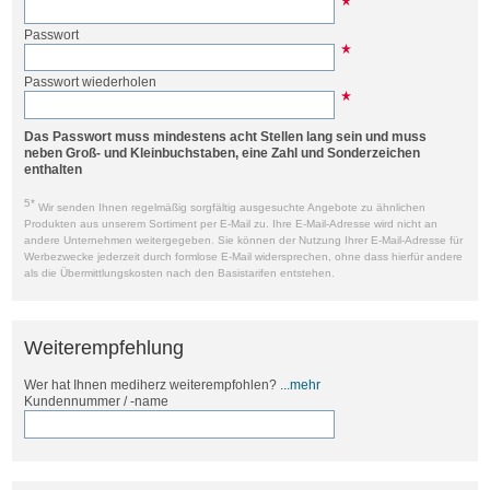
Passwort
Passwort wiederholen
Das Passwort muss mindestens acht Stellen lang sein und muss
neben Groß- und Kleinbuchstaben, eine Zahl und Sonderzeichen
enthalten
5*
Wir senden Ihnen regelmäßig sorgfältig ausgesuchte Angebote zu ähnlichen
Produkten aus unserem Sortiment per E-Mail zu. Ihre E-Mail-Adresse wird nicht an
andere Unternehmen weitergegeben. Sie können der Nutzung Ihrer E-Mail-Adresse für
Werbezwecke jederzeit durch formlose E-Mail widersprechen, ohne dass hierfür andere
als die Übermittlungskosten nach den Basistarifen entstehen.
Weiterempfehlung
Wer hat Ihnen mediherz weiterempfohlen?
...mehr
Kundennummer / -name