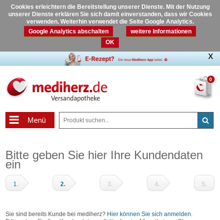
Cookies erleichtern die Bereitstellung unserer Dienste. Mit der Nutzung
unserer Dienste erklären Sie sich damit einverstanden, dass wir Cookies
verwenden. Weiterhin verwendet die Seite Google Analytics.
Google Analytics abschalten
weitere Informationen
OK
0
Menü
Bitte geben Sie hier Ihre Kundendaten
ein
1.
2.
3.
4.
5.
Warenkorb
Adressdaten
Zahlungsart
Prüfen
Fertig
und
Sie sind bereits Kunde bei mediherz?
Hier können Sie sich anmelden
.