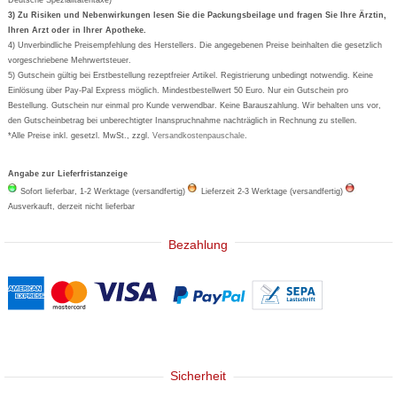
Formoline
3) Zu Risiken und Nebenwirkungen lesen Sie die Packungsbeilage und fragen Sie Ihre Ärztin,
Ihren Arzt oder in Ihrer Apotheke.
Wick
4) Unverbindliche Preisempfehlung des Herstellers. Die angegebenen Preise beinhalten die gesetzlich
Eucerin
vorgeschriebene Mehrwertsteuer.
5) Gutschein gültig bei Erstbestellung rezeptfreier Artikel. Registrierung unbedingt notwendig. Keine
Basica
Einlösung über Pay-Pal Express möglich. Mindestbestellwert 50 Euro. Nur ein Gutschein pro
Bestellung. Gutschein nur einmal pro Kunde verwendbar. Keine Barauszahlung. Wir behalten uns vor,
den Gutscheinbetrag bei unberechtigter Inanspruchnahme nachträglich in Rechnung zu stellen.
*Alle Preise inkl. gesetzl. MwSt., zzgl.
Versandkostenpauschale
.
Angabe zur Lieferfristanzeige
Sofort lieferbar, 1-2 Werktage (versandfertig)
Lieferzeit 2-3 Werktage (versandfertig)
Ausverkauft, derzeit nicht lieferbar
Bezahlung
Sicherheit