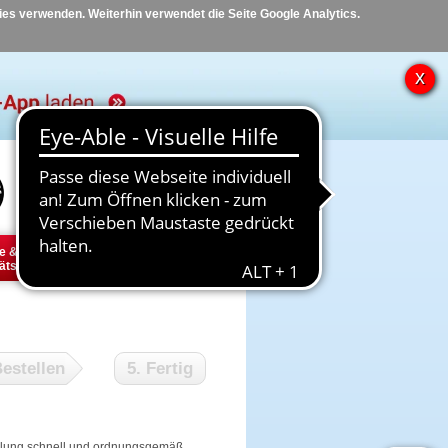
kies verwenden. Weiterhin verwendet die Seite Google Analytics.
Hilfe
Kontakt
e &
Diabetes
Tier
ätsbedarf
estellen
5. Fertig
tellung schnell und ordnungsgemäß