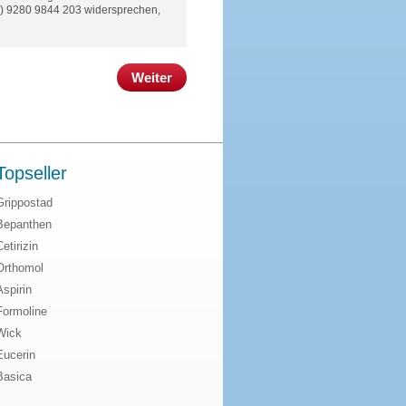
(0) 9280 9844 203 widersprechen,
Weiter
Topseller
Grippostad
Bepanthen
Cetirizin
Orthomol
Aspirin
Formoline
Wick
Eucerin
Basica