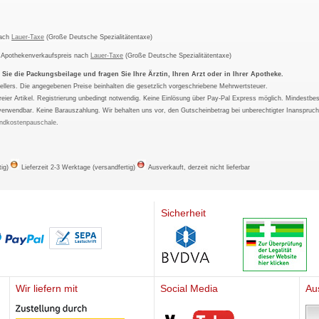
nach
Lauer-Taxe
(Große Deutsche Spezialitätentaxe)
m Apothekenverkaufspreis nach
Lauer-Taxe
(Große Deutsche Spezialitätentaxe)
ie die Packungsbeilage und fragen Sie Ihre Ärztin, Ihren Arzt oder in Ihrer Apotheke.
ellers. Die angegebenen Preise beinhalten die gesetzlich vorgeschriebene Mehrwertsteuer.
tfreier Artikel. Registrierung unbedingt notwendig. Keine Einlösung über Pay-Pal Express möglich. Mindestbes
verwendbar. Keine Barauszahlung. Wir behalten uns vor, den Gutscheinbetrag bei unberechtigter Inanspruc
ndkostenpauschale
.
tig)
Lieferzeit 2-3 Werktage (versandfertig)
Ausverkauft, derzeit nicht lieferbar
Sicherheit
Wir liefern mit
Social Media
Au
Mediherz