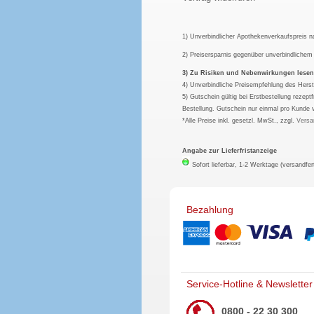
1) Unverbindlicher Apothekenverkaufspreis 
2) Preisersparnis gegenüber unverbindliche
3) Zu Risiken und Nebenwirkungen lesen S
4) Unverbindliche Preisempfehlung des Herst
5) Gutschein gültig bei Erstbestellung rezep
Bestellung. Gutschein nur einmal pro Kunde 
*Alle Preise inkl. gesetzl. MwSt., zzgl.
Versa
Angabe zur Lieferfristanzeige
Sofort lieferbar, 1-2 Werktage (versandfer
Bezahlung
Service-Hotline & Newsletter
0800 - 22 30 300