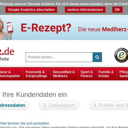
r Nutzung unserer Dienste erklären Sie sich damit einverstanden, dass wir Coo
Google Analytics abschalten
weitere Informationen
OK
Natur &
Kosmetik &
Gesundheit &
Sport &
Familie &
Pfleg
Homöopathie
Körperpflege
Wellness
Fitness
Kinder
Sanit
r Ihre Kundendaten ein
Adressdaten
3. Zahlungsart
4. Prüfen und B
?
Hier können Sie sich anmelden
.
lständig ein. Alle mit einem Stern markierten Felder werden benötigt, um Ihre Bes