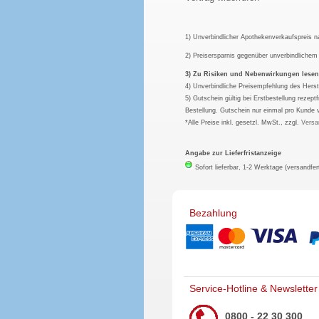
1) Unverbindlicher Apothekenverkaufspreis 
2) Preisersparnis gegenüber unverbindliche
3) Zu Risiken und Nebenwirkungen lesen S
4) Unverbindliche Preisempfehlung des Herst
5) Gutschein gültig bei Erstbestellung rezep
Bestellung. Gutschein nur einmal pro Kunde 
*Alle Preise inkl. gesetzl. MwSt., zzgl.
Versa
Angabe zur Lieferfristanzeige
Sofort lieferbar, 1-2 Werktage (versandfer
Bezahlung
Service-Hotline & Newsletter
0800 - 22 30 300