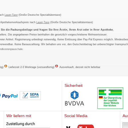
nach
Lauer-Taxe
(Große Deutsche Spezialitätentaxe)
m Apothekenverkaufspreis nach
Lauer-Taxe
(Große Deutsche Spezialitätentaxe)
ie die Packungsbeilage und fragen Sie Ihre Ärztin, Ihren Arzt oder in Ihrer Apotheke.
ellers. Die angegebenen Preise beinhalten die gesetzlich vorgeschriebene Mehrwertsteuer.
tfreier Artikel. Registrierung unbedingt notwendig. Keine Einlösung über Pay-Pal Express möglich. Mindestbes
verwendbar. Keine Barauszahlung. Wir behalten uns vor, den Gutscheinbetrag bei unberechtigter Inanspruc
ndkostenpauschale
.
tig)
Lieferzeit 2-3 Werktage (versandfertig)
Ausverkauft, derzeit nicht lieferbar
Sicherheit
Wir liefern mit
Social Media
Au
Mediherz