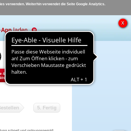
kies verwenden. Weiterhin verwendet die Seite Google Analytics.
Hilfe
Kontakt
e &
Diabetes
Tier
ätsbedarf
estellen
5. Fertig
tellung schnell und ordnungsgemäß