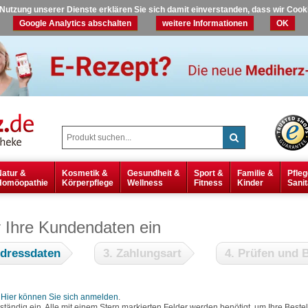
r Nutzung unserer Dienste erklären Sie sich damit einverstanden, dass wir Coo
Google Analytics abschalten
weitere Informationen
OK
Natur &
Kosmetik &
Gesundheit &
Sport &
Familie &
Pfleg
Homöopathie
Körperpflege
Wellness
Fitness
Kinder
Sanit
r Ihre Kundendaten ein
Adressdaten
3. Zahlungsart
4. Prüfen und B
?
Hier können Sie sich anmelden
.
lständig ein. Alle mit einem Stern markierten Felder werden benötigt, um Ihre Bes