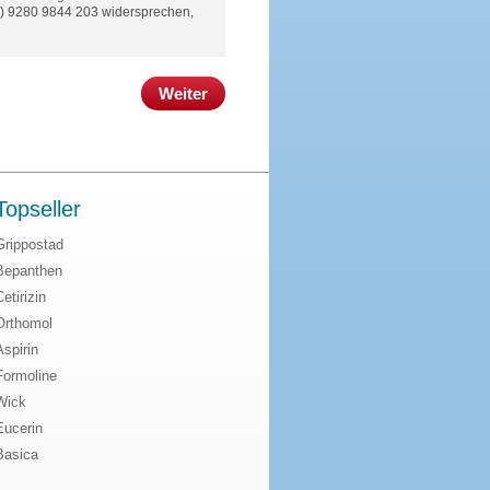
(0) 9280 9844 203 widersprechen,
Weiter
Topseller
Grippostad
Bepanthen
Cetirizin
Orthomol
Aspirin
Formoline
Wick
Eucerin
Basica