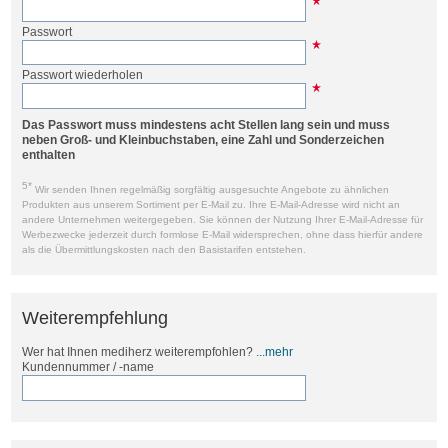
Passwort
Passwort wiederholen
Das Passwort muss mindestens acht Stellen lang sein und muss
neben Groß- und Kleinbuchstaben, eine Zahl und Sonderzeichen
enthalten
5*
Wir senden Ihnen regelmäßig sorgfältig ausgesuchte Angebote zu ähnlichen
Produkten aus unserem Sortiment per E-Mail zu. Ihre E-Mail-Adresse wird nicht an
andere Unternehmen weitergegeben. Sie können der Nutzung Ihrer E-Mail-Adresse für
Werbezwecke jederzeit durch formlose E-Mail widersprechen, ohne dass hierfür andere
als die Übermittlungskosten nach den Basistarifen entstehen.
Weiterempfehlung
Wer hat Ihnen mediherz weiterempfohlen?
...mehr
Kundennummer / -name