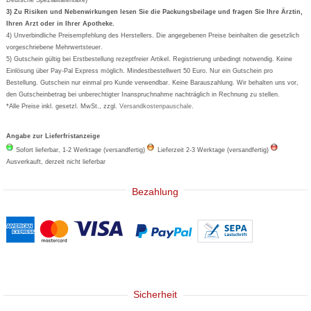
Formoline
3) Zu Risiken und Nebenwirkungen lesen Sie die Packungsbeilage und fragen Sie Ihre Ärztin,
Ihren Arzt oder in Ihrer Apotheke.
Wick
4) Unverbindliche Preisempfehlung des Herstellers. Die angegebenen Preise beinhalten die gesetzlich
Eucerin
vorgeschriebene Mehrwertsteuer.
5) Gutschein gültig bei Erstbestellung rezeptfreier Artikel. Registrierung unbedingt notwendig. Keine
Basica
Einlösung über Pay-Pal Express möglich. Mindestbestellwert 50 Euro. Nur ein Gutschein pro
Bestellung. Gutschein nur einmal pro Kunde verwendbar. Keine Barauszahlung. Wir behalten uns vor,
den Gutscheinbetrag bei unberechtigter Inanspruchnahme nachträglich in Rechnung zu stellen.
*Alle Preise inkl. gesetzl. MwSt., zzgl.
Versandkostenpauschale
.
Angabe zur Lieferfristanzeige
Sofort lieferbar, 1-2 Werktage (versandfertig)
Lieferzeit 2-3 Werktage (versandfertig)
Ausverkauft, derzeit nicht lieferbar
Bezahlung
Sicherheit