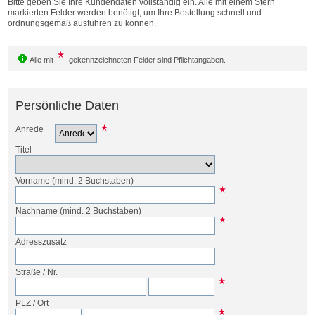
Bitte geben Sie Ihre Kundendaten vollständig ein. Alle mit einem Stern
Bestellen
markierten Felder werden benötigt, um Ihre Bestellung schnell und
ordnungsgemäß ausführen zu können.
Alle mit
gekennzeichneten Felder sind Pflichtangaben.
Persönliche Daten
Anrede
Titel
Vorname
(mind. 2 Buchstaben)
Nachname
(mind. 2 Buchstaben)
Adresszusatz
Straße
/
Nr.
PLZ
/
Ort