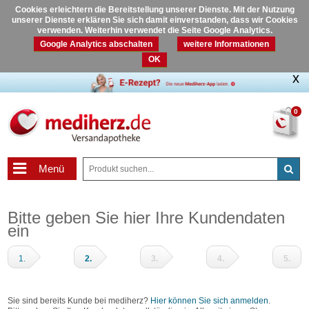
Cookies erleichtern die Bereitstellung unserer Dienste. Mit der Nutzung
unserer Dienste erklären Sie sich damit einverstanden, dass wir Cookies
verwenden. Weiterhin verwendet die Seite Google Analytics.
Google Analytics abschalten
weitere Informationen
OK
0
Menü
Bitte geben Sie hier Ihre Kundendaten
ein
1.
2.
3.
4.
5.
Warenkorb
Adressdaten
Zahlungsart
Prüfen
Fertig
und
Sie sind bereits Kunde bei mediherz?
Hier können Sie sich anmelden
.