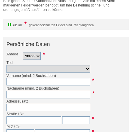
Bitte geben Sie Ihre Kundendaten vollständig ein. Alle mit einem Stern
Bestellen
markierten Felder werden benötigt, um Ihre Bestellung schnell und
ordnungsgemäß ausführen zu können.
Alle mit
gekennzeichneten Felder sind Pflichtangaben.
Persönliche Daten
Anrede
Titel
Vorname
(mind. 2 Buchstaben)
Nachname
(mind. 2 Buchstaben)
Adresszusatz
Straße
/
Nr.
PLZ
/
Ort