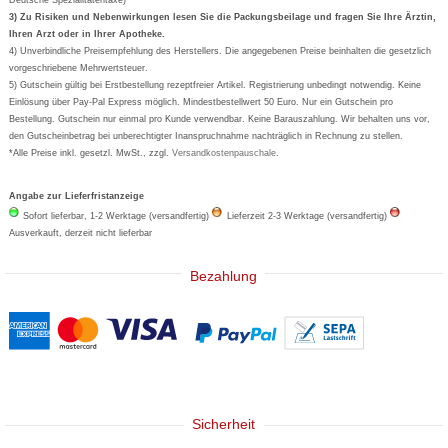
Formoline
3) Zu Risiken und Nebenwirkungen lesen Sie die Packungsbeilage und fragen Sie Ihre Ärztin,
Ihren Arzt oder in Ihrer Apotheke.
Wick
4) Unverbindliche Preisempfehlung des Herstellers. Die angegebenen Preise beinhalten die gesetzlich
Eucerin
vorgeschriebene Mehrwertsteuer.
5) Gutschein gültig bei Erstbestellung rezeptfreier Artikel. Registrierung unbedingt notwendig. Keine
Basica
Einlösung über Pay-Pal Express möglich. Mindestbestellwert 50 Euro. Nur ein Gutschein pro
Bestellung. Gutschein nur einmal pro Kunde verwendbar. Keine Barauszahlung. Wir behalten uns vor,
den Gutscheinbetrag bei unberechtigter Inanspruchnahme nachträglich in Rechnung zu stellen.
*Alle Preise inkl. gesetzl. MwSt., zzgl.
Versandkostenpauschale
.
Angabe zur Lieferfristanzeige
Sofort lieferbar, 1-2 Werktage (versandfertig)
Lieferzeit 2-3 Werktage (versandfertig)
Ausverkauft, derzeit nicht lieferbar
Bezahlung
Sicherheit