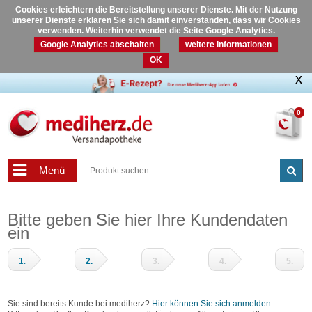
Cookies erleichtern die Bereitstellung unserer Dienste. Mit der Nutzung
unserer Dienste erklären Sie sich damit einverstanden, dass wir Cookies
verwenden. Weiterhin verwendet die Seite Google Analytics.
Google Analytics abschalten
weitere Informationen
OK
0
Menü
Bitte geben Sie hier Ihre Kundendaten
ein
1.
2.
3.
4.
5.
Warenkorb
Adressdaten
Zahlungsart
Prüfen
Fertig
und
Sie sind bereits Kunde bei mediherz?
Hier können Sie sich anmelden
.