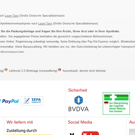
nach
Lauer-Taxe
(Große Deutsche Spezialitätentaxe)
m Apothekenverkaufspreis nach
Lauer-Taxe
(Große Deutsche Spezialitätentaxe)
ie die Packungsbeilage und fragen Sie Ihre Ärztin, Ihren Arzt oder in Ihrer Apotheke.
ellers. Die angegebenen Preise beinhalten die gesetzlich vorgeschriebene Mehrwertsteuer.
tfreier Artikel. Registrierung unbedingt notwendig. Keine Einlösung über Pay-Pal Express möglich. Mindestbes
verwendbar. Keine Barauszahlung. Wir behalten uns vor, den Gutscheinbetrag bei unberechtigter Inanspruc
ndkostenpauschale
.
tig)
Lieferzeit 2-3 Werktage (versandfertig)
Ausverkauft, derzeit nicht lieferbar
Sicherheit
Wir liefern mit
Social Media
Au
Mediherz