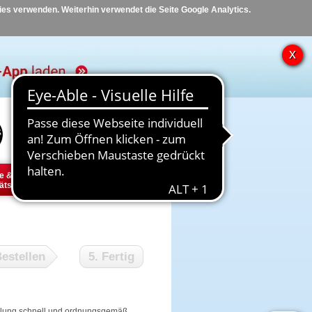
kies verwenden. Weiterhin verwendet die Seite Google Analytics.
Hilfe
Kontakt
e &
Diabetes
Tier
ätsbedarf
estellen
5. Fertig
tellung schnell und ordnungsgemäß