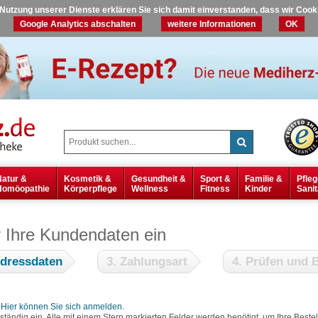
r Nutzung unserer Dienste erklären Sie sich damit einverstanden, dass wir Coo
Google Analytics abschalten
weitere Informationen
OK
Natur &
Kosmetik &
Gesundheit &
Sport &
Familie &
Pfleg
Homöopathie
Körperpflege
Wellness
Fitness
Kinder
Sanit
r Ihre Kundendaten ein
Adressdaten
3. Zahlungsart
4. Prüfen und B
?
Hier können Sie sich anmelden
.
lständig ein. Alle mit einem Stern markierten Felder werden benötigt, um Ihre Bes