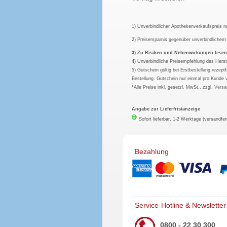
1) Unverbindlicher Apothekenverkaufspreis 
2) Preisersparnis gegenüber unverbindliche
3) Zu Risiken und Nebenwirkungen lesen S
4) Unverbindliche Preisempfehlung des Herst
5) Gutschein gültig bei Erstbestellung rezep
Bestellung. Gutschein nur einmal pro Kunde 
*Alle Preise inkl. gesetzl. MwSt., zzgl.
Versa
Angabe zur Lieferfristanzeige
Sofort lieferbar, 1-2 Werktage (versandfer
Bezahlung
Service-Hotline & Newsletter
0800 - 22 30 300