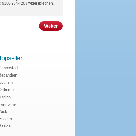
(0) 9280 9844 203 widersprechen,
Weiter
Topseller
Grippostad
Bepanthen
Cetirizin
Orthomol
Aspirin
Formoline
Wick
Eucerin
Basica