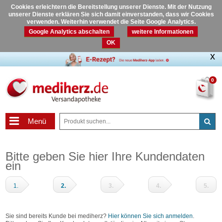
Cookies erleichtern die Bereitstellung unserer Dienste. Mit der Nutzung
unserer Dienste erklären Sie sich damit einverstanden, dass wir Cookies
verwenden. Weiterhin verwendet die Seite Google Analytics.
Google Analytics abschalten
weitere Informationen
OK
0
Menü
Bitte geben Sie hier Ihre Kundendaten
ein
1.
2.
3.
4.
5.
Warenkorb
Adressdaten
Zahlungsart
Prüfen
Fertig
und
Sie sind bereits Kunde bei mediherz?
Hier können Sie sich anmelden
.