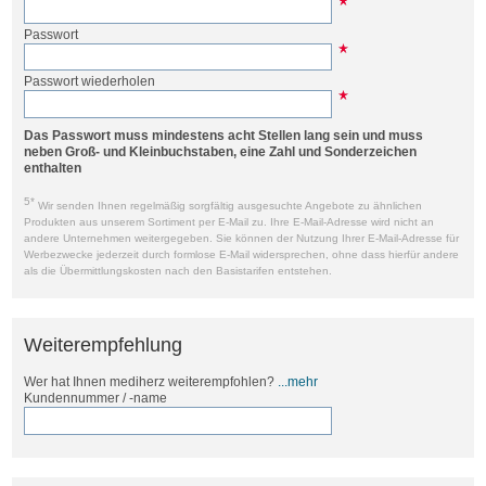
Passwort
Passwort wiederholen
Das Passwort muss mindestens acht Stellen lang sein und muss
neben Groß- und Kleinbuchstaben, eine Zahl und Sonderzeichen
enthalten
5*
Wir senden Ihnen regelmäßig sorgfältig ausgesuchte Angebote zu ähnlichen
Produkten aus unserem Sortiment per E-Mail zu. Ihre E-Mail-Adresse wird nicht an
andere Unternehmen weitergegeben. Sie können der Nutzung Ihrer E-Mail-Adresse für
Werbezwecke jederzeit durch formlose E-Mail widersprechen, ohne dass hierfür andere
als die Übermittlungskosten nach den Basistarifen entstehen.
Weiterempfehlung
Wer hat Ihnen mediherz weiterempfohlen?
...mehr
Kundennummer / -name