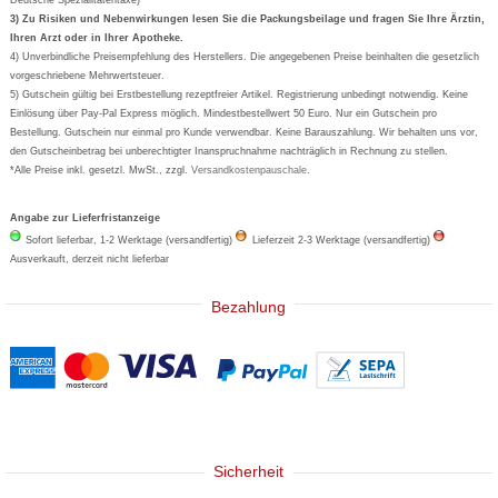
Formoline
3) Zu Risiken und Nebenwirkungen lesen Sie die Packungsbeilage und fragen Sie Ihre Ärztin,
Ihren Arzt oder in Ihrer Apotheke.
Wick
4) Unverbindliche Preisempfehlung des Herstellers. Die angegebenen Preise beinhalten die gesetzlich
Eucerin
vorgeschriebene Mehrwertsteuer.
5) Gutschein gültig bei Erstbestellung rezeptfreier Artikel. Registrierung unbedingt notwendig. Keine
Basica
Einlösung über Pay-Pal Express möglich. Mindestbestellwert 50 Euro. Nur ein Gutschein pro
Bestellung. Gutschein nur einmal pro Kunde verwendbar. Keine Barauszahlung. Wir behalten uns vor,
den Gutscheinbetrag bei unberechtigter Inanspruchnahme nachträglich in Rechnung zu stellen.
*Alle Preise inkl. gesetzl. MwSt., zzgl.
Versandkostenpauschale
.
Angabe zur Lieferfristanzeige
Sofort lieferbar, 1-2 Werktage (versandfertig)
Lieferzeit 2-3 Werktage (versandfertig)
Ausverkauft, derzeit nicht lieferbar
Bezahlung
Sicherheit