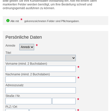
Bitte geben Sie Ihre Kundendaten vollständig ein. Alle mit einem Stern
Bestellen
markierten Felder werden benötigt, um Ihre Bestellung schnell und
ordnungsgemäß ausführen zu können.
Alle mit
gekennzeichneten Felder sind Pflichtangaben.
Persönliche Daten
Anrede
Titel
Vorname
(mind. 2 Buchstaben)
Nachname
(mind. 2 Buchstaben)
Adresszusatz
Straße
/
Nr.
PLZ
/
Ort