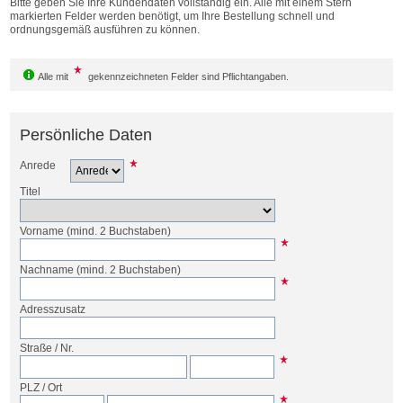
Bitte geben Sie Ihre Kundendaten vollständig ein. Alle mit einem Stern
Bestellen
markierten Felder werden benötigt, um Ihre Bestellung schnell und
ordnungsgemäß ausführen zu können.
Alle mit
gekennzeichneten Felder sind Pflichtangaben.
Persönliche Daten
Anrede
Titel
Vorname
(mind. 2 Buchstaben)
Nachname
(mind. 2 Buchstaben)
Adresszusatz
Straße
/
Nr.
PLZ
/
Ort