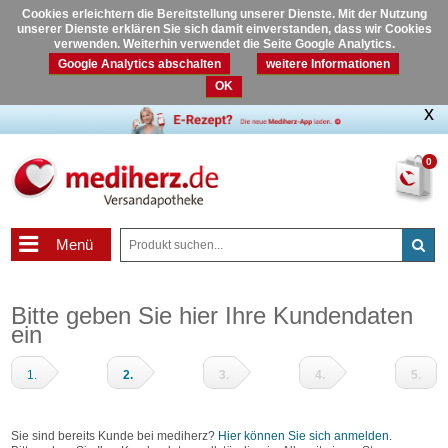
Cookies erleichtern die Bereitstellung unserer Dienste. Mit der Nutzung
unserer Dienste erklären Sie sich damit einverstanden, dass wir Cookies
verwenden. Weiterhin verwendet die Seite Google Analytics.
Google Analytics abschalten
weitere Informationen
OK
0
Menü
Bitte geben Sie hier Ihre Kundendaten
ein
1.
2.
3.
4.
5.
Warenkorb
Adressdaten
Zahlungsart
Prüfen
Fertig
und
Sie sind bereits Kunde bei mediherz?
Hier können Sie sich anmelden
.