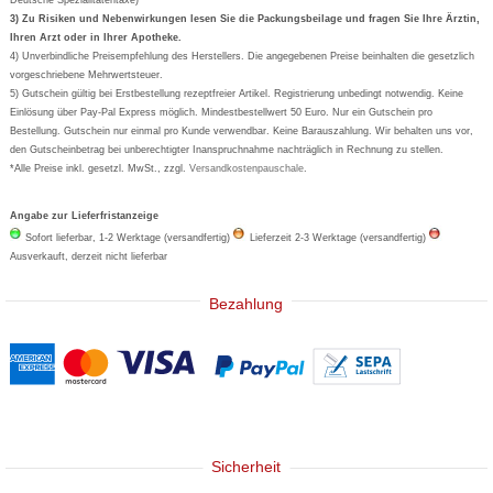
Formoline
3) Zu Risiken und Nebenwirkungen lesen Sie die Packungsbeilage und fragen Sie Ihre Ärztin,
Ihren Arzt oder in Ihrer Apotheke.
Wick
4) Unverbindliche Preisempfehlung des Herstellers. Die angegebenen Preise beinhalten die gesetzlich
Eucerin
vorgeschriebene Mehrwertsteuer.
5) Gutschein gültig bei Erstbestellung rezeptfreier Artikel. Registrierung unbedingt notwendig. Keine
Basica
Einlösung über Pay-Pal Express möglich. Mindestbestellwert 50 Euro. Nur ein Gutschein pro
Bestellung. Gutschein nur einmal pro Kunde verwendbar. Keine Barauszahlung. Wir behalten uns vor,
den Gutscheinbetrag bei unberechtigter Inanspruchnahme nachträglich in Rechnung zu stellen.
*Alle Preise inkl. gesetzl. MwSt., zzgl.
Versandkostenpauschale
.
Angabe zur Lieferfristanzeige
Sofort lieferbar, 1-2 Werktage (versandfertig)
Lieferzeit 2-3 Werktage (versandfertig)
Ausverkauft, derzeit nicht lieferbar
Bezahlung
Sicherheit