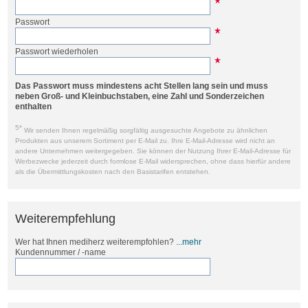
Passwort
Passwort wiederholen
Das Passwort muss mindestens acht Stellen lang sein und muss
neben Groß- und Kleinbuchstaben, eine Zahl und Sonderzeichen
enthalten
5*
Wir senden Ihnen regelmäßig sorgfältig ausgesuchte Angebote zu ähnlichen
Produkten aus unserem Sortiment per E-Mail zu. Ihre E-Mail-Adresse wird nicht an
andere Unternehmen weitergegeben. Sie können der Nutzung Ihrer E-Mail-Adresse für
Werbezwecke jederzeit durch formlose E-Mail widersprechen, ohne dass hierfür andere
als die Übermittlungskosten nach den Basistarifen entstehen.
Weiterempfehlung
Wer hat Ihnen mediherz weiterempfohlen?
...mehr
Kundennummer / -name