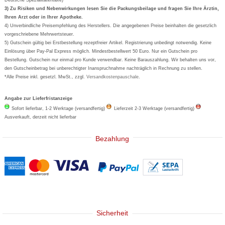
Formoline
3) Zu Risiken und Nebenwirkungen lesen Sie die Packungsbeilage und fragen Sie Ihre Ärztin,
Ihren Arzt oder in Ihrer Apotheke.
Wick
4) Unverbindliche Preisempfehlung des Herstellers. Die angegebenen Preise beinhalten die gesetzlich
Eucerin
vorgeschriebene Mehrwertsteuer.
5) Gutschein gültig bei Erstbestellung rezeptfreier Artikel. Registrierung unbedingt notwendig. Keine
Basica
Einlösung über Pay-Pal Express möglich. Mindestbestellwert 50 Euro. Nur ein Gutschein pro
Bestellung. Gutschein nur einmal pro Kunde verwendbar. Keine Barauszahlung. Wir behalten uns vor,
den Gutscheinbetrag bei unberechtigter Inanspruchnahme nachträglich in Rechnung zu stellen.
*Alle Preise inkl. gesetzl. MwSt., zzgl.
Versandkostenpauschale
.
Angabe zur Lieferfristanzeige
Sofort lieferbar, 1-2 Werktage (versandfertig)
Lieferzeit 2-3 Werktage (versandfertig)
Ausverkauft, derzeit nicht lieferbar
Bezahlung
Sicherheit