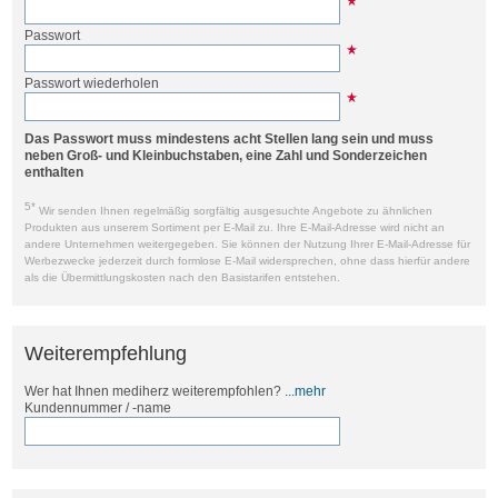
Passwort
Passwort wiederholen
Das Passwort muss mindestens acht Stellen lang sein und muss
neben Groß- und Kleinbuchstaben, eine Zahl und Sonderzeichen
enthalten
5*
Wir senden Ihnen regelmäßig sorgfältig ausgesuchte Angebote zu ähnlichen
Produkten aus unserem Sortiment per E-Mail zu. Ihre E-Mail-Adresse wird nicht an
andere Unternehmen weitergegeben. Sie können der Nutzung Ihrer E-Mail-Adresse für
Werbezwecke jederzeit durch formlose E-Mail widersprechen, ohne dass hierfür andere
als die Übermittlungskosten nach den Basistarifen entstehen.
Weiterempfehlung
Wer hat Ihnen mediherz weiterempfohlen?
...mehr
Kundennummer / -name