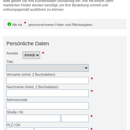
Bitte geben Sie Ihre Kundendaten vollständig ein. Alle mit einem Stern
Bestellen
markierten Felder werden benötigt, um Ihre Bestellung schnell und
ordnungsgemäß ausführen zu können.
Alle mit
gekennzeichneten Felder sind Pflichtangaben.
Persönliche Daten
Anrede
Titel
Vorname
(mind. 2 Buchstaben)
Nachname
(mind. 2 Buchstaben)
Adresszusatz
Straße
/
Nr.
PLZ
/
Ort