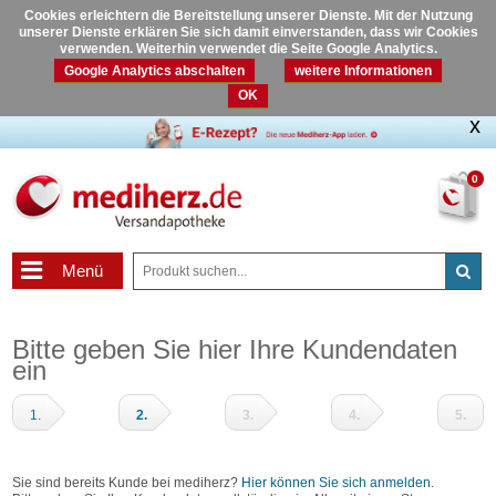
Cookies erleichtern die Bereitstellung unserer Dienste. Mit der Nutzung
unserer Dienste erklären Sie sich damit einverstanden, dass wir Cookies
verwenden. Weiterhin verwendet die Seite Google Analytics.
Google Analytics abschalten
weitere Informationen
OK
0
Menü
Bitte geben Sie hier Ihre Kundendaten
ein
1.
2.
3.
4.
5.
Warenkorb
Adressdaten
Zahlungsart
Prüfen
Fertig
und
Sie sind bereits Kunde bei mediherz?
Hier können Sie sich anmelden
.