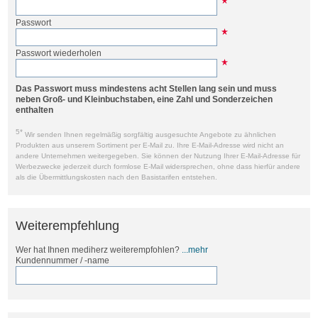
Passwort
Passwort wiederholen
Das Passwort muss mindestens acht Stellen lang sein und muss
neben Groß- und Kleinbuchstaben, eine Zahl und Sonderzeichen
enthalten
5*
Wir senden Ihnen regelmäßig sorgfältig ausgesuchte Angebote zu ähnlichen
Produkten aus unserem Sortiment per E-Mail zu. Ihre E-Mail-Adresse wird nicht an
andere Unternehmen weitergegeben. Sie können der Nutzung Ihrer E-Mail-Adresse für
Werbezwecke jederzeit durch formlose E-Mail widersprechen, ohne dass hierfür andere
als die Übermittlungskosten nach den Basistarifen entstehen.
Weiterempfehlung
Wer hat Ihnen mediherz weiterempfohlen?
...mehr
Kundennummer / -name