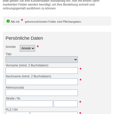
Bitte geben Sie Ihre Kundendaten vollständig ein. Alle mit einem Stern
Bestellen
markierten Felder werden benötigt, um Ihre Bestellung schnell und
ordnungsgemäß ausführen zu können.
Alle mit
gekennzeichneten Felder sind Pflichtangaben.
Persönliche Daten
Anrede
Titel
Vorname
(mind. 2 Buchstaben)
Nachname
(mind. 2 Buchstaben)
Adresszusatz
Straße
/
Nr.
PLZ
/
Ort