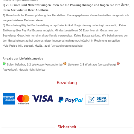
Formoline
3) Zu Risiken und Nebenwirkungen lesen Sie die Packungsbeilage und fragen Sie Ihre Ärztin,
Ihren Arzt oder in Ihrer Apotheke.
Wick
4) Unverbindliche Preisempfehlung des Herstellers. Die angegebenen Preise beinhalten die gesetzlich
Eucerin
vorgeschriebene Mehrwertsteuer.
5) Gutschein gültig bei Erstbestellung rezeptfreier Artikel. Registrierung unbedingt notwendig. Keine
Basica
Einlösung über Pay-Pal Express möglich. Mindestbestellwert 50 Euro. Nur ein Gutschein pro
Bestellung. Gutschein nur einmal pro Kunde verwendbar. Keine Barauszahlung. Wir behalten uns vor,
den Gutscheinbetrag bei unberechtigter Inanspruchnahme nachträglich in Rechnung zu stellen.
*Alle Preise inkl. gesetzl. MwSt., zzgl.
Versandkostenpauschale
.
Angabe zur Lieferfristanzeige
Sofort lieferbar, 1-2 Werktage (versandfertig)
Lieferzeit 2-3 Werktage (versandfertig)
Ausverkauft, derzeit nicht lieferbar
Bezahlung
Sicherheit