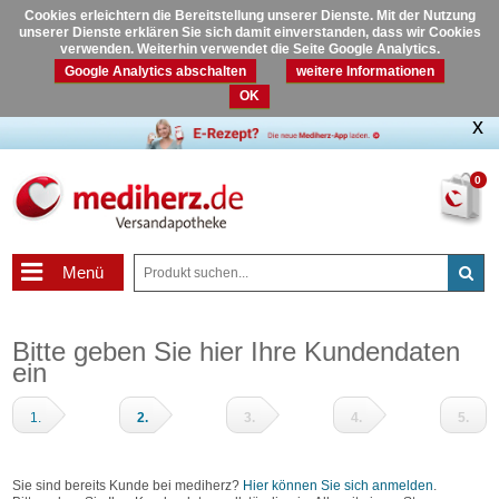
Cookies erleichtern die Bereitstellung unserer Dienste. Mit der Nutzung
unserer Dienste erklären Sie sich damit einverstanden, dass wir Cookies
verwenden. Weiterhin verwendet die Seite Google Analytics.
Google Analytics abschalten
weitere Informationen
OK
0
Menü
Bitte geben Sie hier Ihre Kundendaten
ein
1.
2.
3.
4.
5.
Warenkorb
Adressdaten
Zahlungsart
Prüfen
Fertig
und
Sie sind bereits Kunde bei mediherz?
Hier können Sie sich anmelden
.