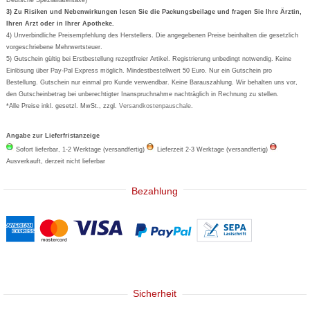
Formoline
3) Zu Risiken und Nebenwirkungen lesen Sie die Packungsbeilage und fragen Sie Ihre Ärztin,
Ihren Arzt oder in Ihrer Apotheke.
Wick
4) Unverbindliche Preisempfehlung des Herstellers. Die angegebenen Preise beinhalten die gesetzlich
Eucerin
vorgeschriebene Mehrwertsteuer.
5) Gutschein gültig bei Erstbestellung rezeptfreier Artikel. Registrierung unbedingt notwendig. Keine
Basica
Einlösung über Pay-Pal Express möglich. Mindestbestellwert 50 Euro. Nur ein Gutschein pro
Bestellung. Gutschein nur einmal pro Kunde verwendbar. Keine Barauszahlung. Wir behalten uns vor,
den Gutscheinbetrag bei unberechtigter Inanspruchnahme nachträglich in Rechnung zu stellen.
*Alle Preise inkl. gesetzl. MwSt., zzgl.
Versandkostenpauschale
.
Angabe zur Lieferfristanzeige
Sofort lieferbar, 1-2 Werktage (versandfertig)
Lieferzeit 2-3 Werktage (versandfertig)
Ausverkauft, derzeit nicht lieferbar
Bezahlung
Sicherheit