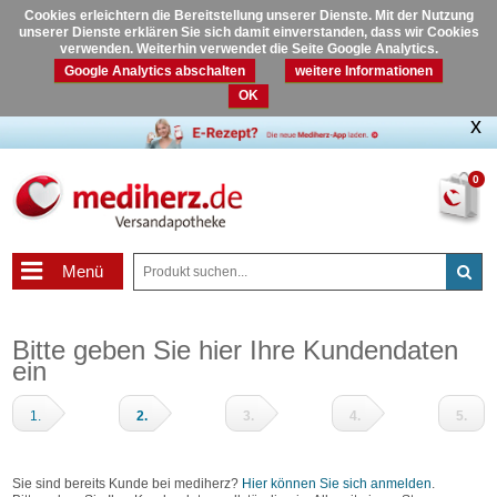
Cookies erleichtern die Bereitstellung unserer Dienste. Mit der Nutzung
unserer Dienste erklären Sie sich damit einverstanden, dass wir Cookies
verwenden. Weiterhin verwendet die Seite Google Analytics.
Google Analytics abschalten
weitere Informationen
OK
0
Menü
Bitte geben Sie hier Ihre Kundendaten
ein
1.
2.
3.
4.
5.
Warenkorb
Adressdaten
Zahlungsart
Prüfen
Fertig
und
Sie sind bereits Kunde bei mediherz?
Hier können Sie sich anmelden
.