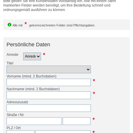
Bitte geben Sie Ihre Kundendaten vollständig ein. Alle mit einem Stern
Bestellen
markierten Felder werden benötigt, um Ihre Bestellung schnell und
ordnungsgemäß ausführen zu können.
Alle mit
gekennzeichneten Felder sind Pflichtangaben.
Persönliche Daten
Anrede
Titel
Vorname
(mind. 2 Buchstaben)
Nachname
(mind. 2 Buchstaben)
Adresszusatz
Straße
/
Nr.
PLZ
/
Ort