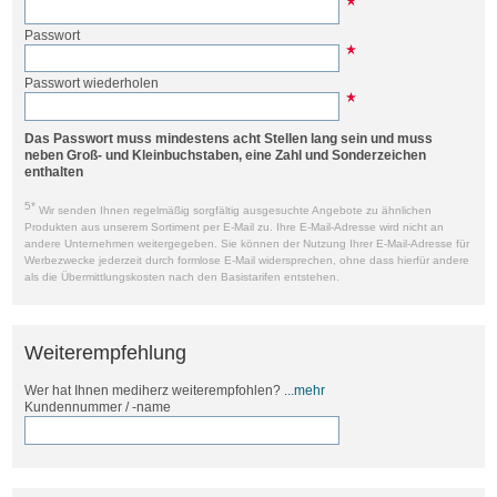
Passwort
Passwort wiederholen
Das Passwort muss mindestens acht Stellen lang sein und muss
neben Groß- und Kleinbuchstaben, eine Zahl und Sonderzeichen
enthalten
5*
Wir senden Ihnen regelmäßig sorgfältig ausgesuchte Angebote zu ähnlichen
Produkten aus unserem Sortiment per E-Mail zu. Ihre E-Mail-Adresse wird nicht an
andere Unternehmen weitergegeben. Sie können der Nutzung Ihrer E-Mail-Adresse für
Werbezwecke jederzeit durch formlose E-Mail widersprechen, ohne dass hierfür andere
als die Übermittlungskosten nach den Basistarifen entstehen.
Weiterempfehlung
Wer hat Ihnen mediherz weiterempfohlen?
...mehr
Kundennummer / -name