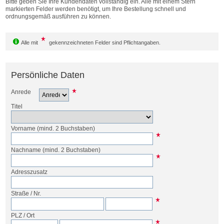
Bitte geben Sie Ihre Kundendaten vollständig ein. Alle mit einem Stern
Bestellen
markierten Felder werden benötigt, um Ihre Bestellung schnell und
ordnungsgemäß ausführen zu können.
Alle mit
gekennzeichneten Felder sind Pflichtangaben.
Persönliche Daten
Anrede
Titel
Vorname
(mind. 2 Buchstaben)
Nachname
(mind. 2 Buchstaben)
Adresszusatz
Straße
/
Nr.
PLZ
/
Ort