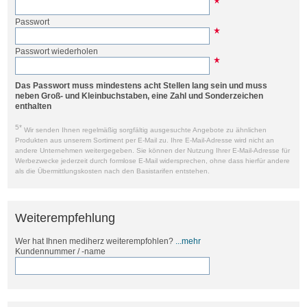
Passwort
Passwort wiederholen
Das Passwort muss mindestens acht Stellen lang sein und muss
neben Groß- und Kleinbuchstaben, eine Zahl und Sonderzeichen
enthalten
5*
Wir senden Ihnen regelmäßig sorgfältig ausgesuchte Angebote zu ähnlichen
Produkten aus unserem Sortiment per E-Mail zu. Ihre E-Mail-Adresse wird nicht an
andere Unternehmen weitergegeben. Sie können der Nutzung Ihrer E-Mail-Adresse für
Werbezwecke jederzeit durch formlose E-Mail widersprechen, ohne dass hierfür andere
als die Übermittlungskosten nach den Basistarifen entstehen.
Weiterempfehlung
Wer hat Ihnen mediherz weiterempfohlen?
...mehr
Kundennummer / -name