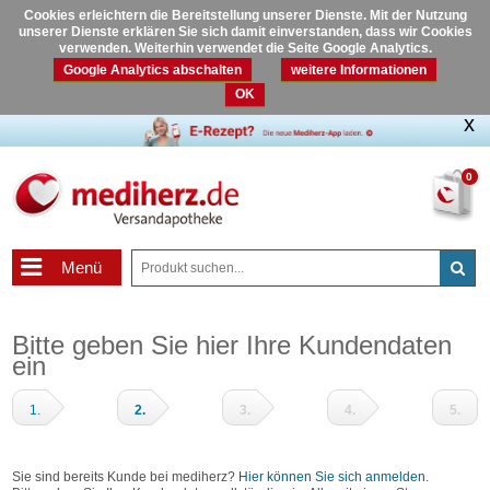
Cookies erleichtern die Bereitstellung unserer Dienste. Mit der Nutzung
unserer Dienste erklären Sie sich damit einverstanden, dass wir Cookies
verwenden. Weiterhin verwendet die Seite Google Analytics.
Google Analytics abschalten
weitere Informationen
OK
0
Menü
Bitte geben Sie hier Ihre Kundendaten
ein
1.
2.
3.
4.
5.
Warenkorb
Adressdaten
Zahlungsart
Prüfen
Fertig
und
Sie sind bereits Kunde bei mediherz?
Hier können Sie sich anmelden
.