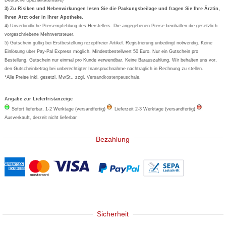
Formoline
3) Zu Risiken und Nebenwirkungen lesen Sie die Packungsbeilage und fragen Sie Ihre Ärztin,
Ihren Arzt oder in Ihrer Apotheke.
Wick
4) Unverbindliche Preisempfehlung des Herstellers. Die angegebenen Preise beinhalten die gesetzlich
Eucerin
vorgeschriebene Mehrwertsteuer.
5) Gutschein gültig bei Erstbestellung rezeptfreier Artikel. Registrierung unbedingt notwendig. Keine
Basica
Einlösung über Pay-Pal Express möglich. Mindestbestellwert 50 Euro. Nur ein Gutschein pro
Bestellung. Gutschein nur einmal pro Kunde verwendbar. Keine Barauszahlung. Wir behalten uns vor,
den Gutscheinbetrag bei unberechtigter Inanspruchnahme nachträglich in Rechnung zu stellen.
*Alle Preise inkl. gesetzl. MwSt., zzgl.
Versandkostenpauschale
.
Angabe zur Lieferfristanzeige
Sofort lieferbar, 1-2 Werktage (versandfertig)
Lieferzeit 2-3 Werktage (versandfertig)
Ausverkauft, derzeit nicht lieferbar
Bezahlung
Sicherheit