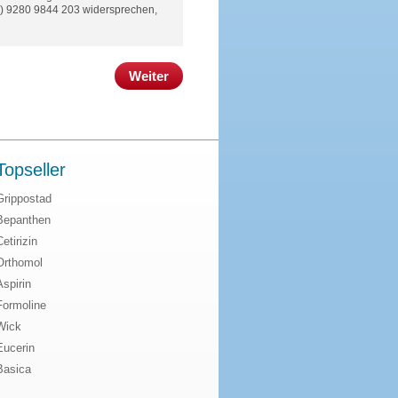
(0) 9280 9844 203 widersprechen,
Weiter
Topseller
Grippostad
Bepanthen
Cetirizin
Orthomol
Aspirin
Formoline
Wick
Eucerin
Basica