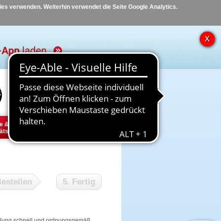
kies verwenden. Weiterhin verwendet die Seite Google Analytics.
Hilfe
Kontakt
e &
Diabetes
Tier
ätsbedarf
estellen
5. Fertig
tellung schnell und ordnungsgemäß