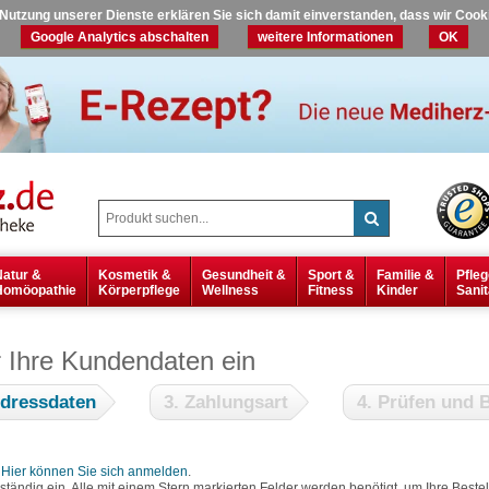
r Nutzung unserer Dienste erklären Sie sich damit einverstanden, dass wir Coo
Google Analytics abschalten
weitere Informationen
OK
Natur &
Kosmetik &
Gesundheit &
Sport &
Familie &
Pfleg
Homöopathie
Körperpflege
Wellness
Fitness
Kinder
Sanit
r Ihre Kundendaten ein
Adressdaten
3. Zahlungsart
4. Prüfen und B
?
Hier können Sie sich anmelden
.
lständig ein. Alle mit einem Stern markierten Felder werden benötigt, um Ihre Bes