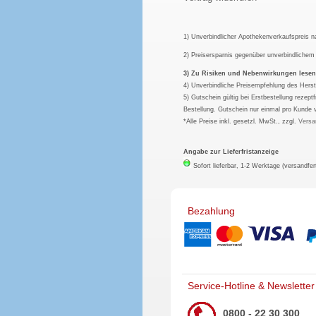
1) Unverbindlicher Apothekenverkaufspreis 
2) Preisersparnis gegenüber unverbindliche
3) Zu Risiken und Nebenwirkungen lesen S
4) Unverbindliche Preisempfehlung des Herst
5) Gutschein gültig bei Erstbestellung rezep
Bestellung. Gutschein nur einmal pro Kunde 
*Alle Preise inkl. gesetzl. MwSt., zzgl.
Versa
Angabe zur Lieferfristanzeige
Sofort lieferbar, 1-2 Werktage (versandfer
Bezahlung
Service-Hotline & Newsletter
0800 - 22 30 300