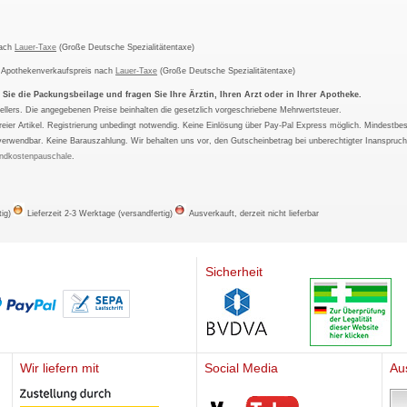
nach
Lauer-Taxe
(Große Deutsche Spezialitätentaxe)
m Apothekenverkaufspreis nach
Lauer-Taxe
(Große Deutsche Spezialitätentaxe)
ie die Packungsbeilage und fragen Sie Ihre Ärztin, Ihren Arzt oder in Ihrer Apotheke.
ellers. Die angegebenen Preise beinhalten die gesetzlich vorgeschriebene Mehrwertsteuer.
tfreier Artikel. Registrierung unbedingt notwendig. Keine Einlösung über Pay-Pal Express möglich. Mindestbes
verwendbar. Keine Barauszahlung. Wir behalten uns vor, den Gutscheinbetrag bei unberechtigter Inanspruc
ndkostenpauschale
.
tig)
Lieferzeit 2-3 Werktage (versandfertig)
Ausverkauft, derzeit nicht lieferbar
Sicherheit
Wir liefern mit
Social Media
Au
Mediherz