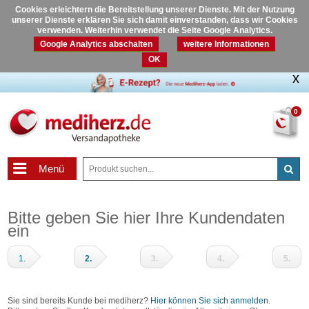
Cookies erleichtern die Bereitstellung unserer Dienste. Mit der Nutzung
unserer Dienste erklären Sie sich damit einverstanden, dass wir Cookies
verwenden. Weiterhin verwendet die Seite Google Analytics.
Google Analytics abschalten
weitere Informationen
OK
0
Menü
Bitte geben Sie hier Ihre Kundendaten
ein
1.
2.
3.
4.
5.
Warenkorb
Adressdaten
Zahlungsart
Prüfen
Fertig
und
Sie sind bereits Kunde bei mediherz?
Hier können Sie sich anmelden
.