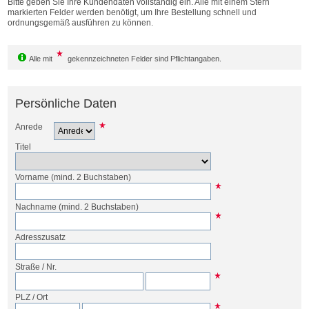
Bitte geben Sie Ihre Kundendaten vollständig ein. Alle mit einem Stern
Bestellen
markierten Felder werden benötigt, um Ihre Bestellung schnell und
ordnungsgemäß ausführen zu können.
Alle mit
gekennzeichneten Felder sind Pflichtangaben.
Persönliche Daten
Anrede
Titel
Vorname
(mind. 2 Buchstaben)
Nachname
(mind. 2 Buchstaben)
Adresszusatz
Straße
/
Nr.
PLZ
/
Ort