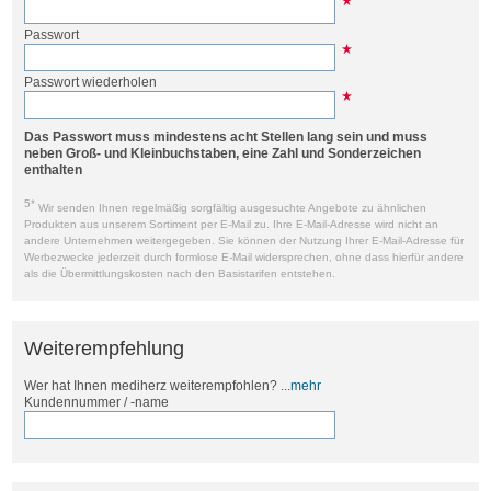
Passwort
Passwort wiederholen
Das Passwort muss mindestens acht Stellen lang sein und muss
neben Groß- und Kleinbuchstaben, eine Zahl und Sonderzeichen
enthalten
5*
Wir senden Ihnen regelmäßig sorgfältig ausgesuchte Angebote zu ähnlichen
Produkten aus unserem Sortiment per E-Mail zu. Ihre E-Mail-Adresse wird nicht an
andere Unternehmen weitergegeben. Sie können der Nutzung Ihrer E-Mail-Adresse für
Werbezwecke jederzeit durch formlose E-Mail widersprechen, ohne dass hierfür andere
als die Übermittlungskosten nach den Basistarifen entstehen.
Weiterempfehlung
Wer hat Ihnen mediherz weiterempfohlen?
...mehr
Kundennummer / -name