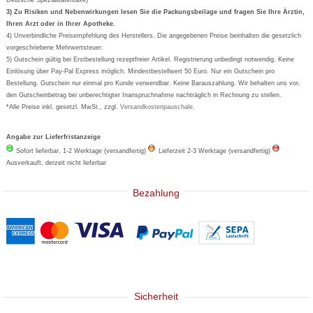
Formoline
3) Zu Risiken und Nebenwirkungen lesen Sie die Packungsbeilage und fragen Sie Ihre Ärztin,
Ihren Arzt oder in Ihrer Apotheke.
Wick
4) Unverbindliche Preisempfehlung des Herstellers. Die angegebenen Preise beinhalten die gesetzlich
Eucerin
vorgeschriebene Mehrwertsteuer.
5) Gutschein gültig bei Erstbestellung rezeptfreier Artikel. Registrierung unbedingt notwendig. Keine
Basica
Einlösung über Pay-Pal Express möglich. Mindestbestellwert 50 Euro. Nur ein Gutschein pro
Bestellung. Gutschein nur einmal pro Kunde verwendbar. Keine Barauszahlung. Wir behalten uns vor,
den Gutscheinbetrag bei unberechtigter Inanspruchnahme nachträglich in Rechnung zu stellen.
*Alle Preise inkl. gesetzl. MwSt., zzgl.
Versandkostenpauschale
.
Angabe zur Lieferfristanzeige
Sofort lieferbar, 1-2 Werktage (versandfertig)
Lieferzeit 2-3 Werktage (versandfertig)
Ausverkauft, derzeit nicht lieferbar
Bezahlung
Sicherheit