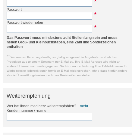
Passwort
Passwort wiederholen
Das Passwort muss mindestens acht Stellen lang sein und muss
neben Groß- und Kleinbuchstaben, eine Zahl und Sonderzeichen
enthalten
5*
Wir senden Ihnen regelmäßig sorgfältig ausgesuchte Angebote zu ähnlichen
Produkten aus unserem Sortiment per E-Mail zu. Ihre E-Mail-Adresse wird nicht an
andere Unternehmen weitergegeben. Sie können der Nutzung Ihrer E-Mail-Adresse für
Werbezwecke jederzeit durch formlose E-Mail widersprechen, ohne dass hierfür andere
als die Übermittlungskosten nach den Basistarifen entstehen.
Weiterempfehlung
Wer hat Ihnen mediherz weiterempfohlen?
...mehr
Kundennummer / -name