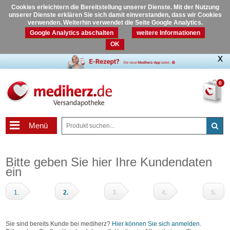
Cookies erleichtern die Bereitstellung unserer Dienste. Mit der Nutzung
unserer Dienste erklären Sie sich damit einverstanden, dass wir Cookies
verwenden. Weiterhin verwendet die Seite Google Analytics.
Google Analytics abschalten
weitere Informationen
OK
0
Menü
Bitte geben Sie hier Ihre Kundendaten
ein
1.
2.
3.
4.
5.
Warenkorb
Adressdaten
Zahlungsart
Prüfen
Fertig
und
Sie sind bereits Kunde bei mediherz?
Hier können Sie sich anmelden
.