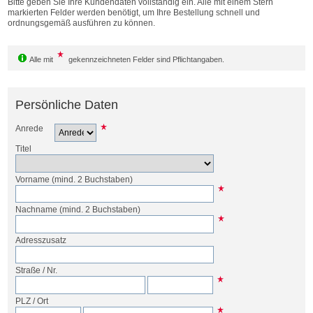
Bitte geben Sie Ihre Kundendaten vollständig ein. Alle mit einem Stern
Bestellen
markierten Felder werden benötigt, um Ihre Bestellung schnell und
ordnungsgemäß ausführen zu können.
Alle mit
gekennzeichneten Felder sind Pflichtangaben.
Persönliche Daten
Anrede
Titel
Vorname
(mind. 2 Buchstaben)
Nachname
(mind. 2 Buchstaben)
Adresszusatz
Straße
/
Nr.
PLZ
/
Ort