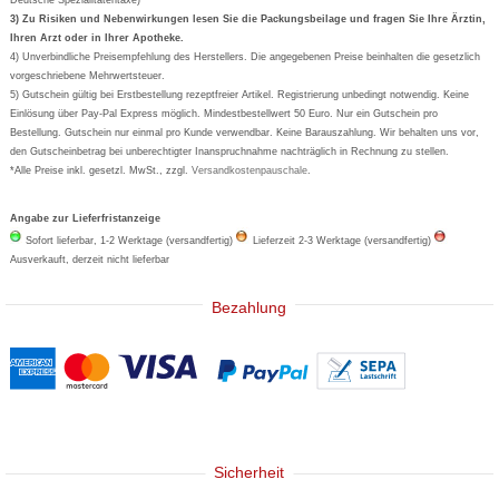
Formoline
3) Zu Risiken und Nebenwirkungen lesen Sie die Packungsbeilage und fragen Sie Ihre Ärztin,
Ihren Arzt oder in Ihrer Apotheke.
Wick
4) Unverbindliche Preisempfehlung des Herstellers. Die angegebenen Preise beinhalten die gesetzlich
Eucerin
vorgeschriebene Mehrwertsteuer.
5) Gutschein gültig bei Erstbestellung rezeptfreier Artikel. Registrierung unbedingt notwendig. Keine
Basica
Einlösung über Pay-Pal Express möglich. Mindestbestellwert 50 Euro. Nur ein Gutschein pro
Bestellung. Gutschein nur einmal pro Kunde verwendbar. Keine Barauszahlung. Wir behalten uns vor,
den Gutscheinbetrag bei unberechtigter Inanspruchnahme nachträglich in Rechnung zu stellen.
*Alle Preise inkl. gesetzl. MwSt., zzgl.
Versandkostenpauschale
.
Angabe zur Lieferfristanzeige
Sofort lieferbar, 1-2 Werktage (versandfertig)
Lieferzeit 2-3 Werktage (versandfertig)
Ausverkauft, derzeit nicht lieferbar
Bezahlung
Sicherheit