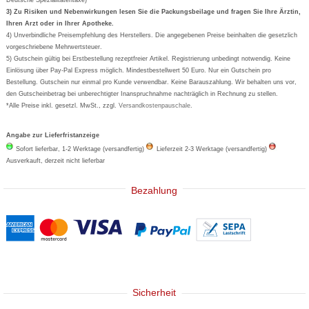
Formoline
3) Zu Risiken und Nebenwirkungen lesen Sie die Packungsbeilage und fragen Sie Ihre Ärztin,
Ihren Arzt oder in Ihrer Apotheke.
Wick
4) Unverbindliche Preisempfehlung des Herstellers. Die angegebenen Preise beinhalten die gesetzlich
Eucerin
vorgeschriebene Mehrwertsteuer.
5) Gutschein gültig bei Erstbestellung rezeptfreier Artikel. Registrierung unbedingt notwendig. Keine
Basica
Einlösung über Pay-Pal Express möglich. Mindestbestellwert 50 Euro. Nur ein Gutschein pro
Bestellung. Gutschein nur einmal pro Kunde verwendbar. Keine Barauszahlung. Wir behalten uns vor,
den Gutscheinbetrag bei unberechtigter Inanspruchnahme nachträglich in Rechnung zu stellen.
*Alle Preise inkl. gesetzl. MwSt., zzgl.
Versandkostenpauschale
.
Angabe zur Lieferfristanzeige
Sofort lieferbar, 1-2 Werktage (versandfertig)
Lieferzeit 2-3 Werktage (versandfertig)
Ausverkauft, derzeit nicht lieferbar
Bezahlung
Sicherheit