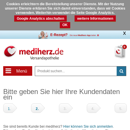
Cookies erleichtern die Bereitstellung unserer Dienste. Mit der Nutzung
unserer Dienste erklären Sie sich damit einverstanden, dass wir Cookies
verwenden. Weiterhin verwendet die Seite Google Analytics.
Google Analytics abschalten
weitere Informationen
OK
0
Menü
Bitte geben Sie hier Ihre Kundendaten
ein
1.
2.
3.
4.
5.
Warenkorb
Adressdaten
Zahlungsart
Prüfen
Fertig
und
Sie sind bereits Kunde bei mediherz?
Hier können Sie sich anmelden
.