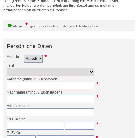
Bitte geben Sie Ihre Kundendaten vollständig ein. Alle mit einem Stern
Bestellen
markierten Felder werden benötigt, um Ihre Bestellung schnell und
ordnungsgemäß ausführen zu können.
Alle mit
gekennzeichneten Felder sind Pflichtangaben.
Persönliche Daten
Anrede
Titel
Vorname
(mind. 2 Buchstaben)
Nachname
(mind. 2 Buchstaben)
Adresszusatz
Straße
/
Nr.
PLZ
/
Ort