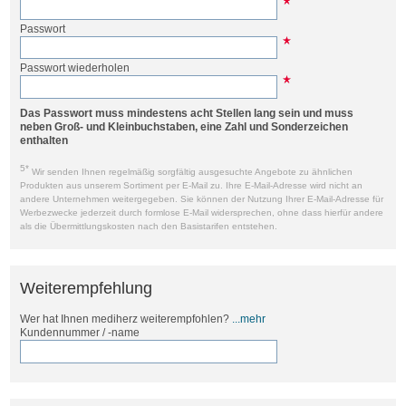
Passwort
Passwort wiederholen
Das Passwort muss mindestens acht Stellen lang sein und muss
neben Groß- und Kleinbuchstaben, eine Zahl und Sonderzeichen
enthalten
5*
Wir senden Ihnen regelmäßig sorgfältig ausgesuchte Angebote zu ähnlichen
Produkten aus unserem Sortiment per E-Mail zu. Ihre E-Mail-Adresse wird nicht an
andere Unternehmen weitergegeben. Sie können der Nutzung Ihrer E-Mail-Adresse für
Werbezwecke jederzeit durch formlose E-Mail widersprechen, ohne dass hierfür andere
als die Übermittlungskosten nach den Basistarifen entstehen.
Weiterempfehlung
Wer hat Ihnen mediherz weiterempfohlen?
...mehr
Kundennummer / -name