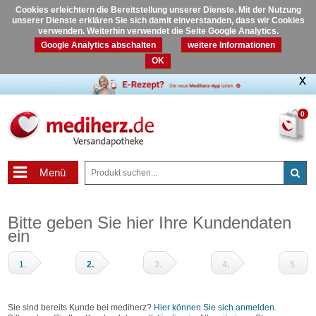
Cookies erleichtern die Bereitstellung unserer Dienste. Mit der Nutzung
unserer Dienste erklären Sie sich damit einverstanden, dass wir Cookies
verwenden. Weiterhin verwendet die Seite Google Analytics.
Google Analytics abschalten
weitere Informationen
OK
0
Menü
Bitte geben Sie hier Ihre Kundendaten
ein
1.
2.
3.
4.
5.
Warenkorb
Adressdaten
Zahlungsart
Prüfen
Fertig
und
Sie sind bereits Kunde bei mediherz?
Hier können Sie sich anmelden
.