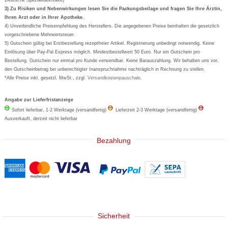
Formoline
3) Zu Risiken und Nebenwirkungen lesen Sie die Packungsbeilage und fragen Sie Ihre Ärztin,
Ihren Arzt oder in Ihrer Apotheke.
Wick
4) Unverbindliche Preisempfehlung des Herstellers. Die angegebenen Preise beinhalten die gesetzlich
Eucerin
vorgeschriebene Mehrwertsteuer.
5) Gutschein gültig bei Erstbestellung rezeptfreier Artikel. Registrierung unbedingt notwendig. Keine
Basica
Einlösung über Pay-Pal Express möglich. Mindestbestellwert 50 Euro. Nur ein Gutschein pro
Bestellung. Gutschein nur einmal pro Kunde verwendbar. Keine Barauszahlung. Wir behalten uns vor,
den Gutscheinbetrag bei unberechtigter Inanspruchnahme nachträglich in Rechnung zu stellen.
*Alle Preise inkl. gesetzl. MwSt., zzgl.
Versandkostenpauschale
.
Angabe zur Lieferfristanzeige
Sofort lieferbar, 1-2 Werktage (versandfertig)
Lieferzeit 2-3 Werktage (versandfertig)
Ausverkauft, derzeit nicht lieferbar
Bezahlung
Sicherheit