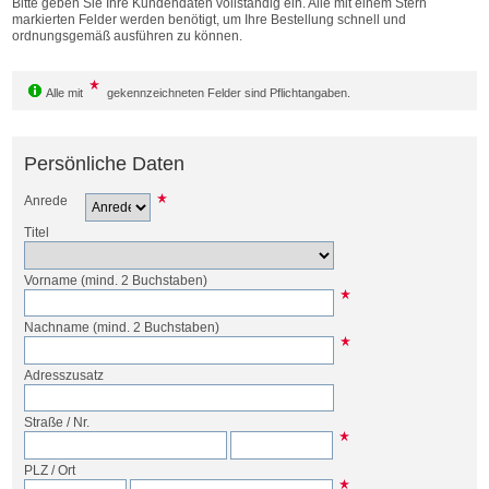
Bitte geben Sie Ihre Kundendaten vollständig ein. Alle mit einem Stern
Bestellen
markierten Felder werden benötigt, um Ihre Bestellung schnell und
ordnungsgemäß ausführen zu können.
Alle mit
gekennzeichneten Felder sind Pflichtangaben.
Persönliche Daten
Anrede
Titel
Vorname
(mind. 2 Buchstaben)
Nachname
(mind. 2 Buchstaben)
Adresszusatz
Straße
/
Nr.
PLZ
/
Ort