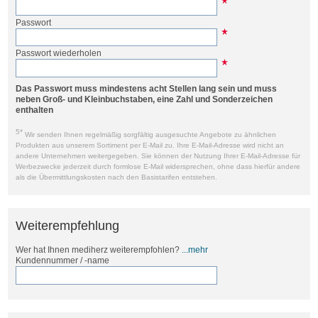
Passwort
Passwort wiederholen
Das Passwort muss mindestens acht Stellen lang sein und muss
neben Groß- und Kleinbuchstaben, eine Zahl und Sonderzeichen
enthalten
5*
Wir senden Ihnen regelmäßig sorgfältig ausgesuchte Angebote zu ähnlichen
Produkten aus unserem Sortiment per E-Mail zu. Ihre E-Mail-Adresse wird nicht an
andere Unternehmen weitergegeben. Sie können der Nutzung Ihrer E-Mail-Adresse für
Werbezwecke jederzeit durch formlose E-Mail widersprechen, ohne dass hierfür andere
als die Übermittlungskosten nach den Basistarifen entstehen.
Weiterempfehlung
Wer hat Ihnen mediherz weiterempfohlen?
...mehr
Kundennummer / -name