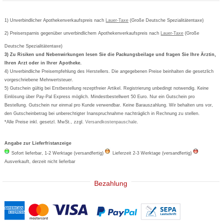
Bepanthen
Kundenbewertung
Passwort vergessen
Barrierefreiheitserklärung
Cetirizin
Bestellung Post & Fax
Bestellschein ausfüllen
1) Unverbindlicher Apothekenverkaufspreis nach
Cookie-Einstellungen
Lauer-Taxe
(Große Deutsche Spezialitätentaxe)
Orthomol
Deutscher Service Preis
Newsletteranmeldung
2) Preisersparnis gegenüber unverbindlichem Apothekenverkaufspreis nach
Vertrag widerrufen
Lauer-Taxe
(Große
Aspirin
Deutsche Spezialitätentaxe)
Formoline
3) Zu Risiken und Nebenwirkungen lesen Sie die Packungsbeilage und fragen Sie Ihre Ärztin,
Ihren Arzt oder in Ihrer Apotheke.
Wick
4) Unverbindliche Preisempfehlung des Herstellers. Die angegebenen Preise beinhalten die gesetzlich
Eucerin
vorgeschriebene Mehrwertsteuer.
5) Gutschein gültig bei Erstbestellung rezeptfreier Artikel. Registrierung unbedingt notwendig. Keine
Basica
Einlösung über Pay-Pal Express möglich. Mindestbestellwert 50 Euro. Nur ein Gutschein pro
Bestellung. Gutschein nur einmal pro Kunde verwendbar. Keine Barauszahlung. Wir behalten uns vor,
den Gutscheinbetrag bei unberechtigter Inanspruchnahme nachträglich in Rechnung zu stellen.
*Alle Preise inkl. gesetzl. MwSt., zzgl.
Versandkostenpauschale
.
Angabe zur Lieferfristanzeige
Sofort lieferbar, 1-2 Werktage (versandfertig)
Lieferzeit 2-3 Werktage (versandfertig)
Ausverkauft, derzeit nicht lieferbar
Bezahlung