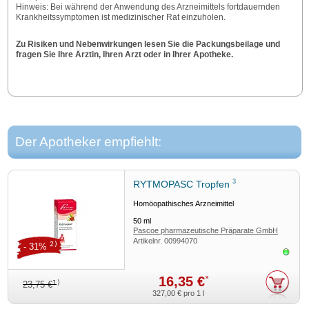
Hinweis: Bei während der Anwendung des Arzneimittels fortdauernden
Krankheitssymptomen ist medizinischer Rat einzuholen.
Zu Risiken und Nebenwirkungen lesen Sie die Packungsbeilage und
fragen Sie Ihre Ärztin, Ihren Arzt oder in Ihrer Apotheke.
Der Apotheker empfiehlt:
3
RYTMOPASC Tropfen
Homöopathisches Arzneimittel
50
ml
Pascoe pharmazeutische Präparate GmbH
Artikelnr.
00994070
2)
- 31%
Sofor
16,35 €
*
1)
23,75 €
327,00 €
pro 1 l