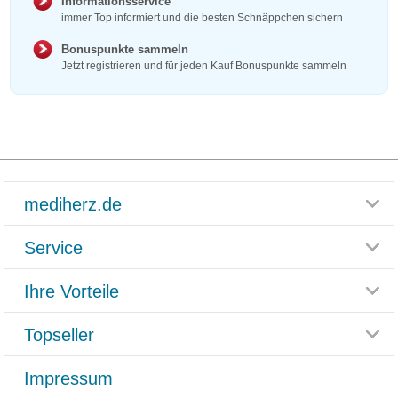
Informationsservice
immer Top informiert und die besten Schnäppchen sichern
Bonuspunkte sammeln
Jetzt registrieren und für jeden Kauf Bonuspunkte sammeln
mediherz.de
Service
Glossar
Themenwelten
Ihre Vorteile
Rücksendemöglichkeit
Häufig gestellte Fragen
Reklamationsformular
Impressum
Topseller
Rezeptlieferung
Paketlieferstatus
Datenschutz
Bonusprogramm
Lieferung und Bezahlung
Widerrufsbelehrung
Impressum
Grippostad
Gutschein und Rabatte
Versandkosten
AGB