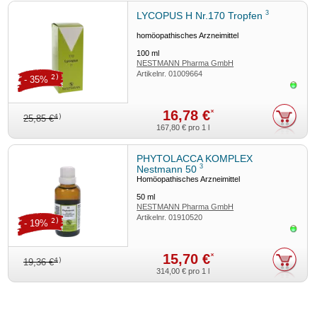
3
LYCOPUS H Nr.170 Tropfen
homöopathisches Arzneimittel
100
ml
NESTMANN Pharma GmbH
Artikelnr.
01009664
2)
- 35%
Sofor
16,78 €
*
4)
25,85 €
167,80 €
pro 1 l
PHYTOLACCA KOMPLEX
3
Nestmann 50
Homöopathisches Arzneimittel
50
ml
NESTMANN Pharma GmbH
Artikelnr.
01910520
2)
- 19%
Sofor
15,70 €
*
4)
19,36 €
314,00 €
pro 1 l