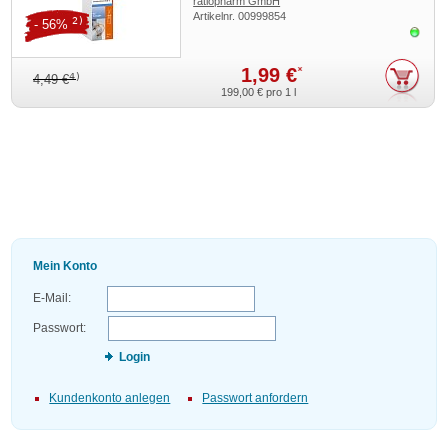
ratiopharm GmbH
Artikelnr.
00999854
2)
- 56%
Sofor
1,99 €
*
4)
4,49 €
199,00 €
pro 1 l
Mein Konto
E-Mail:
Passwort:
Login
Kundenkonto anlegen
Passwort anfordern