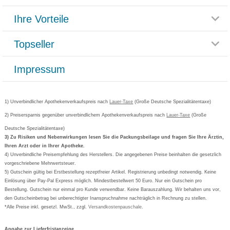
Themenwelten
Ihre Vorteile
Rücksendemöglichkeit
Häufig gestellte Fragen
Reklamationsformular
Impressum
Topseller
Rezeptlieferung
Paketlieferstatus
Datenschutz
Bonusprogramm
Lieferung und Bezahlung
Widerrufsbelehrung
Impressum
Grippostad
Gutschein und Rabatte
Versandkosten
AGB
Bepanthen
Kundenbewertung
Passwort vergessen
Barrierefreiheitserklärung
Cetirizin
Bestellung Post & Fax
Bestellschein ausfüllen
1) Unverbindlicher Apothekenverkaufspreis nach
Cookie-Einstellungen
Lauer-Taxe
(Große Deutsche Spezialitätentaxe)
Orthomol
Deutscher Service Preis
Newsletteranmeldung
2) Preisersparnis gegenüber unverbindlichem Apothekenverkaufspreis nach
Vertrag widerrufen
Lauer-Taxe
(Große
Aspirin
Deutsche Spezialitätentaxe)
Formoline
3) Zu Risiken und Nebenwirkungen lesen Sie die Packungsbeilage und fragen Sie Ihre Ärztin,
Ihren Arzt oder in Ihrer Apotheke.
Wick
4) Unverbindliche Preisempfehlung des Herstellers. Die angegebenen Preise beinhalten die gesetzlich
Eucerin
vorgeschriebene Mehrwertsteuer.
5) Gutschein gültig bei Erstbestellung rezeptfreier Artikel. Registrierung unbedingt notwendig. Keine
Basica
Einlösung über Pay-Pal Express möglich. Mindestbestellwert 50 Euro. Nur ein Gutschein pro
Bestellung. Gutschein nur einmal pro Kunde verwendbar. Keine Barauszahlung. Wir behalten uns vor,
den Gutscheinbetrag bei unberechtigter Inanspruchnahme nachträglich in Rechnung zu stellen.
*Alle Preise inkl. gesetzl. MwSt., zzgl.
Versandkostenpauschale
.
Angabe zur Lieferfristanzeige