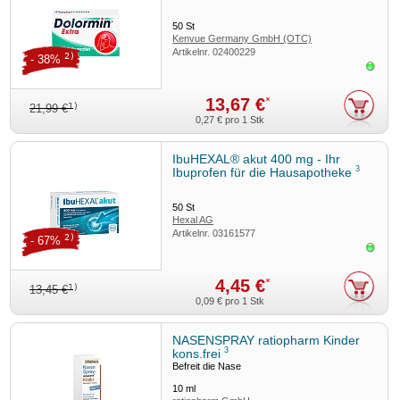
50
St
Kenvue Germany GmbH (OTC)
Artikelnr.
02400229
2)
- 38%
Sofor
13,67 €
*
1)
21,99 €
0,27 €
pro 1 Stk
IbuHEXAL® akut 400 mg - Ihr
3
Ibuprofen für die Hausapotheke
50
St
Hexal AG
Artikelnr.
03161577
2)
- 67%
Sofor
4,45 €
*
1)
13,45 €
0,09 €
pro 1 Stk
NASENSPRAY ratiopharm Kinder
3
kons.frei
Befreit die Nase
10
ml