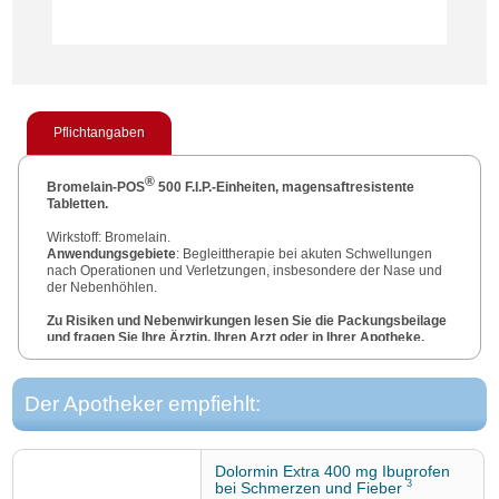
Pflichtangaben
®
Bromelain-POS
500 F.I.P.-Einheiten, magensaftresistente
Tabletten.
Wirkstoff: Bromelain.
Anwendungsgebiete
: Begleittherapie bei akuten Schwellungen
nach Operationen und Verletzungen, insbesondere der Nase und
der Nebenhöhlen.
Zu Risiken und Nebenwirkungen lesen Sie die Packungsbeilage
und fragen Sie Ihre Ärztin, Ihren Arzt oder in Ihrer Apotheke.
Stand
Januar 2020
URSAPHARM Arzneimittel GmbH, Industriestraße 35, 66129
Der Apotheker empfiehlt:
Saarbrücken.
Dolormin Extra 400 mg Ibuprofen
3
bei Schmerzen und Fieber