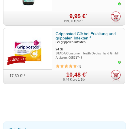
Sofor
9,95 €
*
199,00 €
pro 1 l
Grippostad C® bei Erkältung und
3
grippalen Infekten
Bei grippalen Infekten
24
St
STADA Consumer Health Deutschland GmbH
Artikelnr.
00571748
2)
- 40%
Sofor
1
10,48 €
*
1)
17,60 €
0,44 €
pro 1 Stk