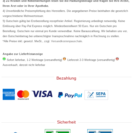
Formoline
3) Zu Risiken und Nebenwirkungen lesen Sie die Packungsbeilage und fragen Sie Ihre Ärztin,
Ihren Arzt oder in Ihrer Apotheke.
Wick
4) Unverbindliche Preisempfehlung des Herstellers. Die angegebenen Preise beinhalten die gesetzlich
Eucerin
vorgeschriebene Mehrwertsteuer.
5) Gutschein gültig bei Erstbestellung rezeptfreier Artikel. Registrierung unbedingt notwendig. Keine
Basica
Einlösung über Pay-Pal Express möglich. Mindestbestellwert 50 Euro. Nur ein Gutschein pro
Bestellung. Gutschein nur einmal pro Kunde verwendbar. Keine Barauszahlung. Wir behalten uns vor,
den Gutscheinbetrag bei unberechtigter Inanspruchnahme nachträglich in Rechnung zu stellen.
*Alle Preise inkl. gesetzl. MwSt., zzgl.
Versandkostenpauschale
.
Angabe zur Lieferfristanzeige
Sofort lieferbar, 1-2 Werktage (versandfertig)
Lieferzeit 2-3 Werktage (versandfertig)
Ausverkauft, derzeit nicht lieferbar
Bezahlung
Sicherheit