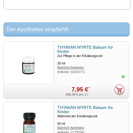
Der Apotheker empfiehlt:
THYMIAN MYRTE Balsam für
Kinder
Zur Pflege in der Erkältungszeit
30
ml
Bahnhof-Apotheke
Artikelnr.
02202771
Sofor
7,95 €
*
265,00 €
pro 1 l
THYMIAN MYRTE Balsam für
Kinder
Während der Erkältungszeit
50
ml
Bahnhof-Apotheke
Artikelnr.
01750341