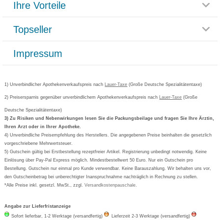
Ihre Vorteile
Rücksendemöglichkeit
Häufig gestellte Fragen
Reklamationsformular
Impressum
Topseller
Rezeptlieferung
Paketlieferstatus
Datenschutz
Bonusprogramm
Lieferung und Bezahlung
Widerrufsbelehrung
Impressum
Grippostad
Gutschein und Rabatte
Versandkosten
AGB
Bepanthen
Kundenbewertung
Passwort vergessen
Barrierefreiheitserklärung
Cetirizin
Bestellung Post & Fax
Bestellschein ausfüllen
1) Unverbindlicher Apothekenverkaufspreis nach
Cookie-Einstellungen
Lauer-Taxe
(Große Deutsche Spezialitätentaxe)
Orthomol
Deutscher Service Preis
Newsletteranmeldung
2) Preisersparnis gegenüber unverbindlichem Apothekenverkaufspreis nach
Vertrag widerrufen
Lauer-Taxe
(Große
Aspirin
Deutsche Spezialitätentaxe)
Formoline
3) Zu Risiken und Nebenwirkungen lesen Sie die Packungsbeilage und fragen Sie Ihre Ärztin,
Ihren Arzt oder in Ihrer Apotheke.
Wick
4) Unverbindliche Preisempfehlung des Herstellers. Die angegebenen Preise beinhalten die gesetzlich
Eucerin
vorgeschriebene Mehrwertsteuer.
5) Gutschein gültig bei Erstbestellung rezeptfreier Artikel. Registrierung unbedingt notwendig. Keine
Basica
Einlösung über Pay-Pal Express möglich. Mindestbestellwert 50 Euro. Nur ein Gutschein pro
Bestellung. Gutschein nur einmal pro Kunde verwendbar. Keine Barauszahlung. Wir behalten uns vor,
den Gutscheinbetrag bei unberechtigter Inanspruchnahme nachträglich in Rechnung zu stellen.
*Alle Preise inkl. gesetzl. MwSt., zzgl.
Versandkostenpauschale
.
Angabe zur Lieferfristanzeige
Sofort lieferbar, 1-2 Werktage (versandfertig)
Lieferzeit 2-3 Werktage (versandfertig)