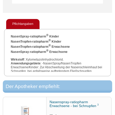
Pflichtangaben
®
NasenSpray-ratiopharm
Kinder
®
NasenTropfen-ratiopharm
Kinder
®
NasenTropfen-ratiopharm
Erwachsene
®
NasenSpray-ratiopharm
Erwachsene
Wirkstoff
: Xylometazolinhydrochlorid.
Anwendungsgebiete
: -NasenSpray/NasenTropfen
Erwachsene/Kinder: Zur Abschwellung der Nasenschleimhaut bei
Schnupfen, bei anfallsweise auftretendem Fließschnupfen,
allergischem Schnupfen. -NasenSpray Erwachsene und Kinder;
NasenTropfen Kinder zusätzl.: Zur Erleichterung des
Sekretabflusses bei Nasennebenhöhlenentzündungen sowie bei
Der Apotheker empfiehlt:
Tubenmittelohrkatarrh in Verbindung mit Schnupfen. -NasenSpray
Erwachsene; NasenTropfen Erwachsene sind für Erwachsene und
Schulkinder. -NasenSpray Kinder; NasenTropfen Kinder sind für
Kinder von 2 bis 6 Jahren bestimmt.
Apothekenpflichtig
.
Nasenspray-ratiopharm
3
Erwachsene - bei Schnupfen
Zu Risiken und Nebenwirkungen lesen Sie die Packungsbeilage
und fragen Sie Ihre Ärztin, Ihren Arzt oder in Ihrer Apotheke.