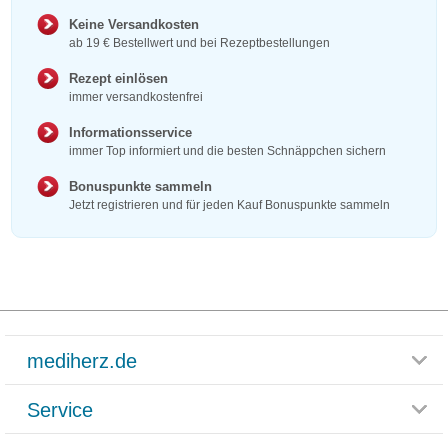
Keine Versandkosten
ab 19 € Bestellwert und bei Rezeptbestellungen
Rezept einlösen
immer versandkostenfrei
Informationsservice
immer Top informiert und die besten Schnäppchen sichern
Bonuspunkte sammeln
Jetzt registrieren und für jeden Kauf Bonuspunkte sammeln
mediherz.de
Service
Glossar
Themenwelten