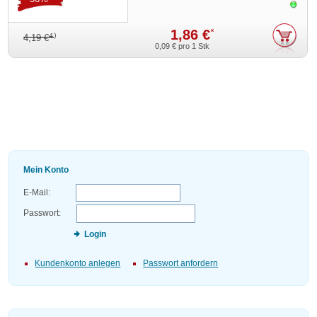
Sofor
1,86 €
*
4)
4,19 €
0,09 €
pro 1 Stk
Mein Konto
E-Mail:
Passwort:
Login
Kundenkonto anlegen
Passwort anfordern