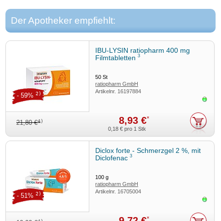
Der Apotheker empfiehlt:
IBU-LYSIN ratiopharm 400 mg
3
Filmtabletten
50
St
ratiopharm GmbH
Artikelnr.
16197884
2)
- 59%
Sofor
8,93 €
*
4)
21,80 €
0,18 €
pro 1 Stk
Diclox forte - Schmerzgel 2 %, mit
3
Diclofenac
100
g
ratiopharm GmbH
Artikelnr.
16705004
2)
- 51%
Sofor
9,72 €
*