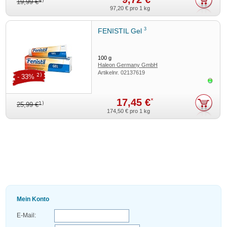
4)
19,99 €
97,20 €
pro 1 kg
3
FENISTIL Gel
100
g
Haleon Germany GmbH
Artikelnr.
02137619
2)
- 33%
Sofor
17,45 €
*
1)
25,99 €
174,50 €
pro 1 kg
Mein Konto
E-Mail: