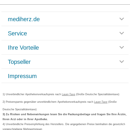
mediherz.de
Service
Glossar
Themenwelten
Ihre Vorteile
Rücksendemöglichkeit
Häufig gestellte Fragen
Reklamationsformular
Impressum
Topseller
Rezeptlieferung
Paketlieferstatus
Datenschutz
Bonusprogramm
Lieferung und Bezahlung
Widerrufsbelehrung
Impressum
Grippostad
Gutschein und Rabatte
Versandkosten
AGB
Bepanthen
Kundenbewertung
Passwort vergessen
Barrierefreiheitserklärung
Cetirizin
Bestellung Post & Fax
Bestellschein ausfüllen
1) Unverbindlicher Apothekenverkaufspreis nach
Cookie-Einstellungen
Lauer-Taxe
(Große Deutsche Spezialitätentaxe)
Orthomol
Deutscher Service Preis
Newsletteranmeldung
2) Preisersparnis gegenüber unverbindlichem Apothekenverkaufspreis nach
Vertrag widerrufen
Lauer-Taxe
(Große
Aspirin
Deutsche Spezialitätentaxe)
Formoline
3) Zu Risiken und Nebenwirkungen lesen Sie die Packungsbeilage und fragen Sie Ihre Ärztin,
Ihren Arzt oder in Ihrer Apotheke.
Wick
4) Unverbindliche Preisempfehlung des Herstellers. Die angegebenen Preise beinhalten die gesetzlich
Eucerin
vorgeschriebene Mehrwertsteuer.