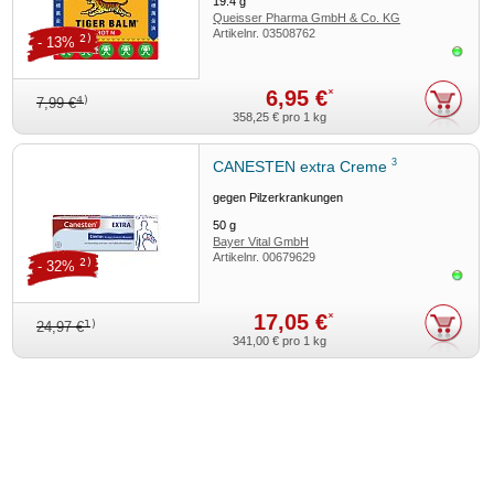
19.4
g
Queisser Pharma GmbH & Co. KG
Artikelnr.
03508762
2)
- 13%
Sofor
6,95 €
*
4)
7,99 €
358,25 €
pro 1 kg
3
CANESTEN extra Creme
gegen Pilzerkrankungen
50
g
Bayer Vital GmbH
Artikelnr.
00679629
2)
- 32%
Sofor
17,05 €
*
1)
24,97 €
341,00 €
pro 1 kg