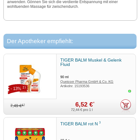
anwenden. Gönnen Sie sich die verdiente Entspannung mit einer
wohltuenden Massage für zwischendurch.
Der Apotheker empfiehlt:
TIGER BALM Muskel & Gelenk
Fluid
90
ml
Queisser Pharma GmbH & Co. KG
Artikelnr.
15193536
2)
- 13%
Sofor
6,52 €
*
4)
7,49 €
72,44 €
pro 1 l
3
TIGER BALM rot N