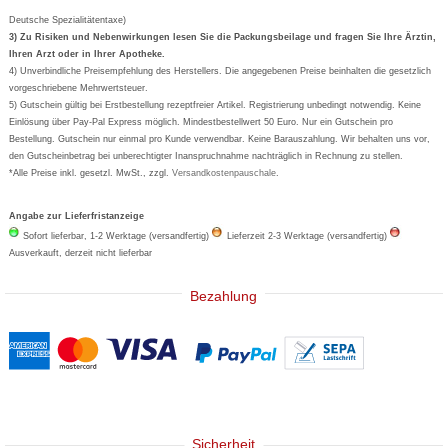
Aspirin
Deutsche Spezialitätentaxe)
Formoline
3) Zu Risiken und Nebenwirkungen lesen Sie die Packungsbeilage und fragen Sie Ihre Ärztin,
Ihren Arzt oder in Ihrer Apotheke.
Wick
4) Unverbindliche Preisempfehlung des Herstellers. Die angegebenen Preise beinhalten die gesetzlich
Eucerin
vorgeschriebene Mehrwertsteuer.
5) Gutschein gültig bei Erstbestellung rezeptfreier Artikel. Registrierung unbedingt notwendig. Keine
Basica
Einlösung über Pay-Pal Express möglich. Mindestbestellwert 50 Euro. Nur ein Gutschein pro
Bestellung. Gutschein nur einmal pro Kunde verwendbar. Keine Barauszahlung. Wir behalten uns vor,
den Gutscheinbetrag bei unberechtigter Inanspruchnahme nachträglich in Rechnung zu stellen.
*Alle Preise inkl. gesetzl. MwSt., zzgl.
Versandkostenpauschale
.
Angabe zur Lieferfristanzeige
Sofort lieferbar, 1-2 Werktage (versandfertig)
Lieferzeit 2-3 Werktage (versandfertig)
Ausverkauft, derzeit nicht lieferbar
Bezahlung
Sicherheit