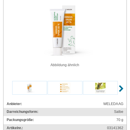
Abbildung ähnlich
Anbieter:
WELEDA AG
Darreichungsform:
Salbe
Packungsgröße:
70
g
Artikelnr.:
03141362