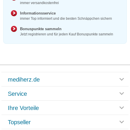
immer versandkostenfrei
Informationsservice
immer Top informiert und die besten Schnäppchen sichern
Bonuspunkte sammeln
Jetzt registrieren und für jeden Kauf Bonuspunkte sammeln
mediherz.de
Service
Glossar
Themenwelten
Ihre Vorteile
Rücksendemöglichkeit
Häufig gestellte Fragen
Reklamationsformular
Impressum
Topseller
Rezeptlieferung
Paketlieferstatus
Datenschutz
Bonusprogramm