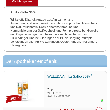
Pflichtangaben
Arnika-Salbe 30 %
Wirkstoff
: Ethanol. Auszug aus Arnica montana
Anwendungsgebiete gemäß der anthroposophischen Menschen-
und Naturerkenntnis. Dazu gehören: Anregung und
Harmonisierung der Stoffwechsel- und Formprozesse bei Gewebs-
und Organschädigungen, besonders nach mechanischen
Einwirkungen und bei Störungen der Blutversorgung; stumpfe
Verletzungen aller Art wie Zerrungen, Quetschungen, Prellungen,
Blutergüsse.
Warnhinweis
: Enthält Erdnussöl und Cetylstearylalkohol – bitte
Packungsbeilage beachten.
Zu Risiken und Nebenwirkungen lesen Sie die Packungsbeilage
Der Apotheker empfiehlt:
und fragen Sie Ihre Ärztin, Ihren Arzt oder in Ihrer Apotheke.
Weleda AG, Schwäbisch Gmünd
3
WELEDA Arnika Salbe 30%
25
g
WELEDA AG
Artikelnr.
01572106
2)
- 26%
Sofor
*