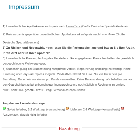
Lieferung und Bezahlung
Widerrufsbelehrung
Impressum
Grippostad
Gutschein und Rabatte
Versandkosten
AGB
Bepanthen
Kundenbewertung
Passwort vergessen
Barrierefreiheitserklärung
Cetirizin
Bestellung Post & Fax
Bestellschein ausfüllen
1) Unverbindlicher Apothekenverkaufspreis nach
Cookie-Einstellungen
Lauer-Taxe
(Große Deutsche Spezialitätentaxe)
Orthomol
Deutscher Service Preis
Newsletteranmeldung
2) Preisersparnis gegenüber unverbindlichem Apothekenverkaufspreis nach
Vertrag widerrufen
Lauer-Taxe
(Große
Aspirin
Deutsche Spezialitätentaxe)
Formoline
3) Zu Risiken und Nebenwirkungen lesen Sie die Packungsbeilage und fragen Sie Ihre Ärztin,
Ihren Arzt oder in Ihrer Apotheke.
Wick
4) Unverbindliche Preisempfehlung des Herstellers. Die angegebenen Preise beinhalten die gesetzlich
Eucerin
vorgeschriebene Mehrwertsteuer.
5) Gutschein gültig bei Erstbestellung rezeptfreier Artikel. Registrierung unbedingt notwendig. Keine
Basica
Einlösung über Pay-Pal Express möglich. Mindestbestellwert 50 Euro. Nur ein Gutschein pro
Bestellung. Gutschein nur einmal pro Kunde verwendbar. Keine Barauszahlung. Wir behalten uns vor,
den Gutscheinbetrag bei unberechtigter Inanspruchnahme nachträglich in Rechnung zu stellen.
*Alle Preise inkl. gesetzl. MwSt., zzgl.
Versandkostenpauschale
.
Angabe zur Lieferfristanzeige
Sofort lieferbar, 1-2 Werktage (versandfertig)
Lieferzeit 2-3 Werktage (versandfertig)
Ausverkauft, derzeit nicht lieferbar
Bezahlung