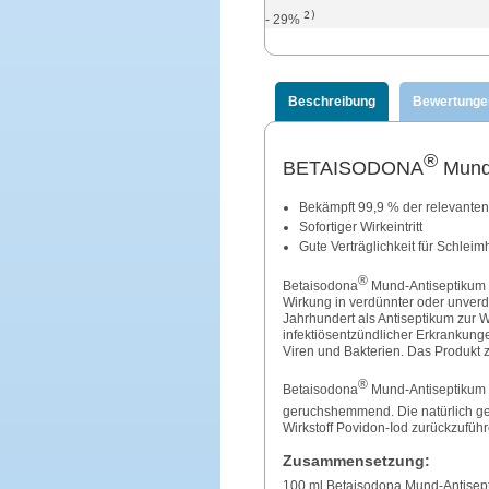
2)
- 29%
Beschreibung
Bewertunge
®
BETAISODONA
Mund-
Bekämpft 99,9 % der relevante
Sofortiger Wirkeintritt
Gute Verträglichkeit für Schleim
®
Betaisodona
Mund-Antiseptikum m
Wirkung in verdünnter oder unverd
Jahrhundert als Antiseptikum zur 
infektiösentzündlicher Erkrankun
Viren und Bakterien. Das Produkt z
®
Betaisodona
Mund-Antiseptikum i
geruchshemmend. Die natürlich ge
Wirkstoff Povidon-Iod zurückzuführ
Zusammensetzung:
100 ml Betaisodona Mund-Antisept