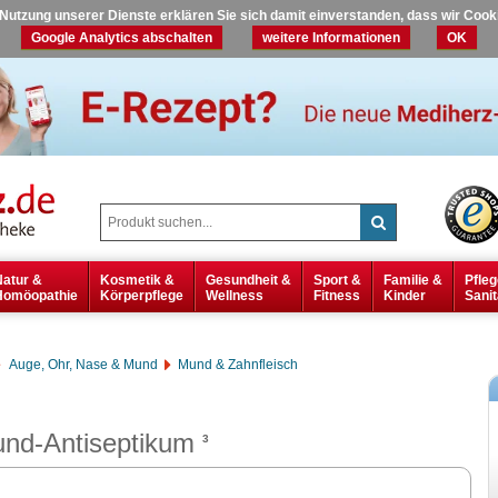
r Nutzung unserer Dienste erklären Sie sich damit einverstanden, dass wir Coo
Google Analytics abschalten
weitere Informationen
OK
Natur &
Kosmetik &
Gesundheit &
Sport &
Familie &
Pfleg
Homöopathie
Körperpflege
Wellness
Fitness
Kinder
Sanit
Auge, Ohr, Nase & Mund
Mund & Zahnfleisch
d-Antiseptikum
3