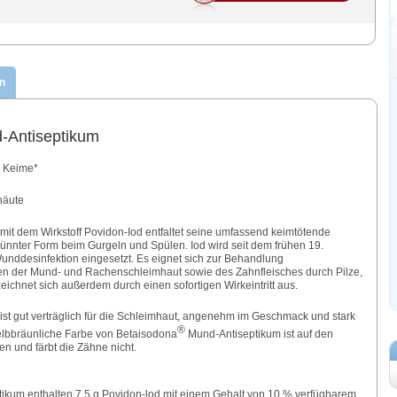
n
Antiseptikum
n Keime*
häute
it dem Wirkstoff Povidon-Iod entfaltet seine umfassend keimtötende
ünnter Form beim Gurgeln und Spülen. Iod wird seit dem frühen 19.
Wunddesinfektion eingesetzt. Es eignet sich zur Behandlung
gen der Mund- und Rachenschleimhaut sowie des Zahnfleisches durch Pilze,
eichnet sich außerdem durch einen sofortigen Wirkeintritt aus.
st gut verträglich für die Schleimhaut, angenehm im Geschmack und stark
®
lbbräunliche Farbe von Betaisodona
Mund-Antiseptikum ist auf den
en und färbt die Zähne nicht.
ikum enthalten 7,5 g Povidon-lod mit einem Gehalt von 10 % verfügbarem