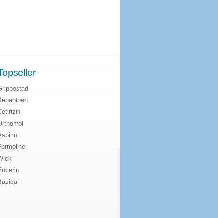
Topseller
Grippostad
Bepanthen
Cetirizin
Orthomol
Aspirin
Formoline
Wick
Eucerin
Basica