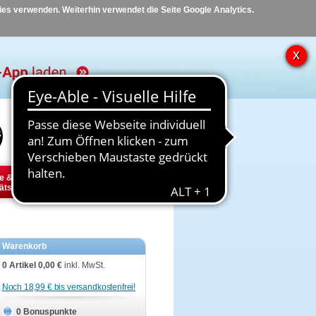
kies verwenden. Weiterhin verwendet die Seite Google Analytics.
Hilfe
Kontakt
e &
Diabetes
Tier
ätsbedarf
Warenkorb
0 Artikel
0,00 €
inkl. MwSt.
Noch 18,99 € bis versandkostenfrei!
0 Bonuspunkte