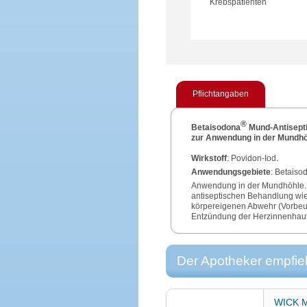
Krebspatienten
Pflichtangaben
®
Betaisodona
Mund-Antisept
zur Anwendung in der Mundhö
Wirkstoff
: Povidon-Iod.
Anwendungsgebiete
: Betaiso
Anwendung in der Mundhöhle.
antiseptischen Behandlung wie z
körpereigenen Abwehr (Vorbeug
Entzündung der Herzinnenhaut 
Bakterien in die Blutbahn gel
begrenzt zur antiseptischen 
Entzündung der Mundschleimhau
Der Apotheker empfieh
Strahlen- und Chemotherapie 
Warnhinweis
: Enthält 299 mg 
Packungsbeilage beachten.
WICK Me
Zu Risiken und Nebenwirkunge