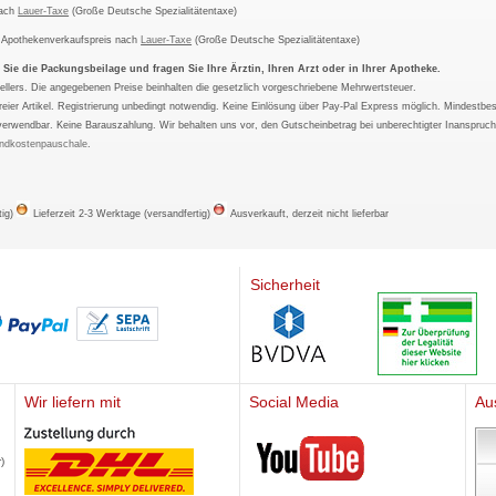
nach
Lauer-Taxe
(Große Deutsche Spezialitätentaxe)
m Apothekenverkaufspreis nach
Lauer-Taxe
(Große Deutsche Spezialitätentaxe)
ie die Packungsbeilage und fragen Sie Ihre Ärztin, Ihren Arzt oder in Ihrer Apotheke.
ellers. Die angegebenen Preise beinhalten die gesetzlich vorgeschriebene Mehrwertsteuer.
tfreier Artikel. Registrierung unbedingt notwendig. Keine Einlösung über Pay-Pal Express möglich. Mindestbes
verwendbar. Keine Barauszahlung. Wir behalten uns vor, den Gutscheinbetrag bei unberechtigter Inanspruc
ndkostenpauschale
.
tig)
Lieferzeit 2-3 Werktage (versandfertig)
Ausverkauft, derzeit nicht lieferbar
Sicherheit
Wir liefern mit
Social Media
Au
Mediherz
)