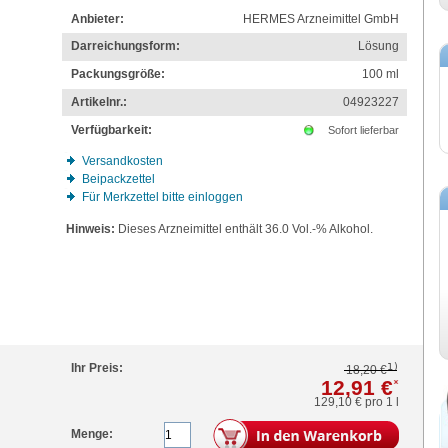
Anbieter:
HERMES Arzneimittel GmbH
Darreichungsform:
Lösung
Packungsgröße:
100
ml
Artikelnr.:
04923227
Verfügbarkeit:
Sofort lieferbar
Versandkosten
Beipackzettel
Für Merkzettel bitte einloggen
Hinweis:
Dieses Arzneimittel enthält 36.0 Vol.-% Alkohol.
1)
Ihr Preis:
18,20 €
12,91 €
*
129,10 €
pro 1 l
Menge: