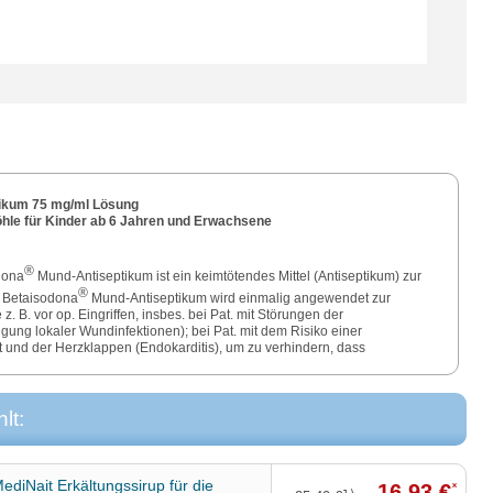
ikum 75 mg/ml Lösung
hle für Kinder ab 6 Jahren und Erwachsene
®
dona
Mund-Antiseptikum ist ein keimtötendes Mittel (Antiseptikum) zur
®
 Betaisodona
Mund-Antiseptikum wird einmalig angewendet zur
. B. vor op. Eingriffen, insbes. bei Pat. mit Störungen der
ung lokaler Wundinfektionen); bei Pat. mit dem Risiko einer
und der Herzklappen (Endokarditis), um zu verhindern, dass
®
angen. Betaisodona
Mund-Antiseptikum wird wiederholt, zeitlich
Behandlung angewendet zur Vorbeugung der strahlenbedingten
t (Mukositis) bei Patienten unter Strahlentherapie bzw. kombinierter
lt:
(Radio- bzw. Radiochemotherapie).
Alkohol (Ethanol) pro ml (entsprechend 36 Vol.-% Alkohol).
diNait Erkältungssirup für die
n lesen Sie die Packungsbeilage und fragen Sie Ihre Ärztin, Ihren
16,93 €
*
1)