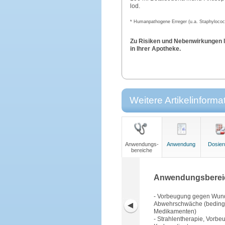
lod.
* Humanpathogene Erreger (u.a. Staphyloco
Zu Risiken und Nebenwirkungen le
in Ihrer Apotheke.
Weitere Artikelinforma
Anwendungs-
Anwendung
Dosier
bereiche
Anwendungsberei
- Vorbeugung gegen Wundin
Abwehrschwäche (bedingt
Medikamenten)
- Strahlentherapie, Vorb