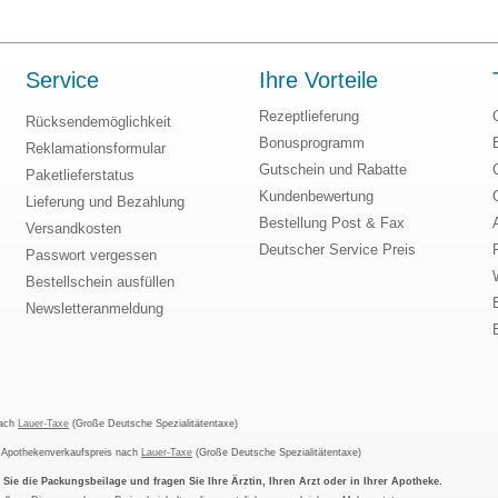
Service
Ihre Vorteile
Rezeptlieferung
Rücksendemöglichkeit
Bonusprogramm
Reklamationsformular
Gutschein und Rabatte
Paketlieferstatus
Kundenbewertung
Lieferung und Bezahlung
Bestellung Post & Fax
Versandkosten
Deutscher Service Preis
Passwort vergessen
Bestellschein ausfüllen
Newsletteranmeldung
nach
Lauer-Taxe
(Große Deutsche Spezialitätentaxe)
m Apothekenverkaufspreis nach
Lauer-Taxe
(Große Deutsche Spezialitätentaxe)
ie die Packungsbeilage und fragen Sie Ihre Ärztin, Ihren Arzt oder in Ihrer Apotheke.