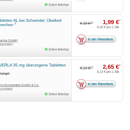
Sofort lieferbar
bletten AL bei Schwindel, Übelkeit
1,99 €
*
1)
4,19 €
3
brechen
0,10 €
pro 1 Stk
harma GmbH
00243607
Sofort lieferbar
VERLA 35 mg überzogene Tabletten
2,65 €
*
1)
4,13 €
0,13 €
pro 1 Stk
nmangel
rm Arzneimittel GmbH & Co.
11163863
Sofort lieferbar