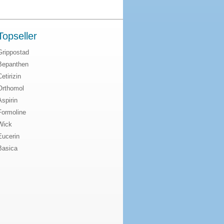
Topseller
Grippostad
Bepanthen
Cetirizin
Orthomol
Aspirin
Formoline
Wick
Eucerin
Basica