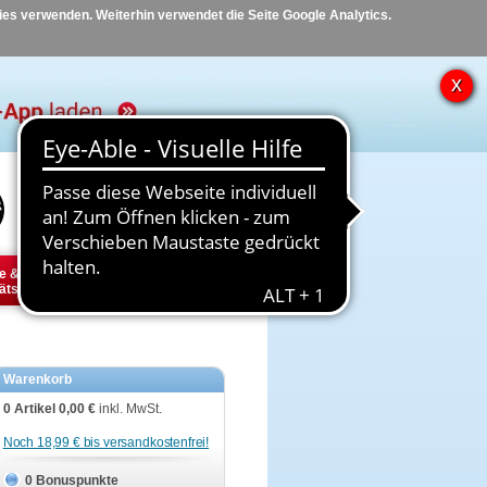
kies verwenden. Weiterhin verwendet die Seite Google Analytics.
Hilfe
Kontakt
e &
Diabetes
Tier
ätsbedarf
Warenkorb
0 Artikel
0,00 €
inkl. MwSt.
Noch 18,99 € bis versandkostenfrei!
0 Bonuspunkte