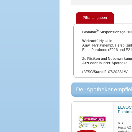
Pflichtangaben
®
Biofanal
Suspensionsgel 10
Wirkstoff
: Nystatin
Anw
.: Nystatinempf. Hefepilzi
Enth. Parabene (E216 und E21
Zu Risiken und Nebenwirkunge
Arzt oder in Ihrer Apotheke.
(BFSG/
Stand
FI 07/2023/LW)
Der Apotheker empfieh
LEVOCE
Filmtab
6
St
Hexal AG
Artikelnr.