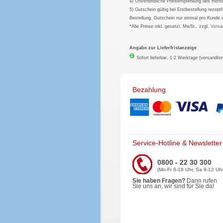
4) Unverbindliche Preisempfehlung des Herst
5) Gutschein gültig bei Erstbestellung rezep
Bestellung. Gutschein nur einmal pro Kunde 
*Alle Preise inkl. gesetzl. MwSt., zzgl.
Versa
Angabe zur Lieferfristanzeige
Sofort lieferbar, 1-2 Werktage (versandfer
Bezahlung
Service-Hotline & Newsletter
0800 - 22 30 300
(Mo-Fr 8-18 Uhr, Sa 9-12 Uhr
Sie haben Fragen?
Dann rufen
Sie uns an, wir sind für Sie da!