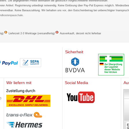
ellers. Die angegebenen Preise beinhalten die gesetzlich vorgeschriebene Mehrwertsteuer.
tfreier Artikel. Registrierung unbedingt notwendig. Keine Einlösung über Pay-Pal Express möglich. Mindestbes
verwendbar. Keine Barauszahlung. Wir behalten uns vor, den Gutscheinbetrag bei unberechtigter Inanspruc
ndkostenpauschale
.
tig)
Lieferzeit 2-3 Werktage (versandfertig)
Ausverkauft, derzeit nicht lieferbar
Sicherheit
Wir liefern mit
Social Media
Au
Mediherz
)