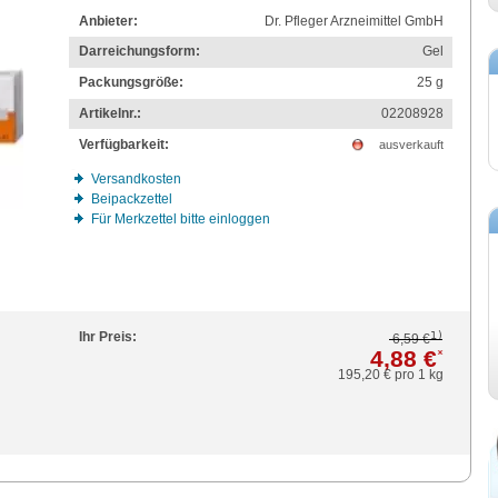
Anbieter:
Dr. Pfleger Arzneimittel GmbH
Darreichungsform:
Gel
Packungsgröße:
25
g
Artikelnr.:
02208928
Verfügbarkeit:
ausverkauft
Versandkosten
Beipackzettel
Für Merkzettel bitte einloggen
1)
Ihr Preis:
6,59 €
4,88 €
*
195,20 €
pro 1 kg