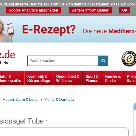
r Nutzung unserer Dienste erklären Sie sich damit einverstanden, dass wir Coo
Google Analytics abschalten
weitere Informationen
OK
Natur &
Kosmetik &
Gesundheit &
Sport &
Familie &
Pfleg
Homöopathie
Körperpflege
Wellness
Fitness
Kinder
Sanit
Magen, Darm & Leber
Mund- & Darmpilz
ionsgel Tube
3