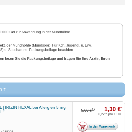
0 000 Gel
zur Anwendung in der Mundhöhle
nfekt. der Mundhöhle (Mundsoor). Für Kdr., Jugendl. u. Erw.
8) u. Saccharose. Packungsbeilage beachten.
n lesen Sie die Packungsbeilage und fragen Sie Ihre Ärztin, Ihren
lt:
TIRIZIN HEXAL bei Allergien 5 mg
1,30 €
*
1)
5,00 €
3
l.
0,22 €
pro 1 Stk
14238225