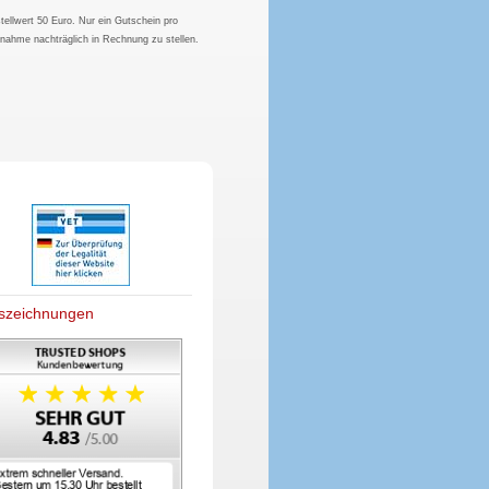
tellwert 50 Euro. Nur ein Gutschein pro
hnahme nachträglich in Rechnung zu stellen.
szeichnungen