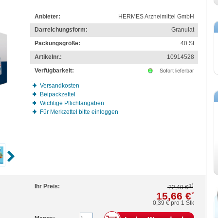
Anbieter:
HERMES Arzneimittel GmbH
Darreichungsform:
Granulat
Packungsgröße:
40
St
Artikelnr.:
10914528
Verfügbarkeit:
Sofort lieferbar
Versandkosten
Beipackzettel
Wichtige Pflichtangaben
Für Merkzettel bitte einloggen
4)
Ihr Preis:
22,40 €
15,66 €
*
0,39 €
pro 1 Stk