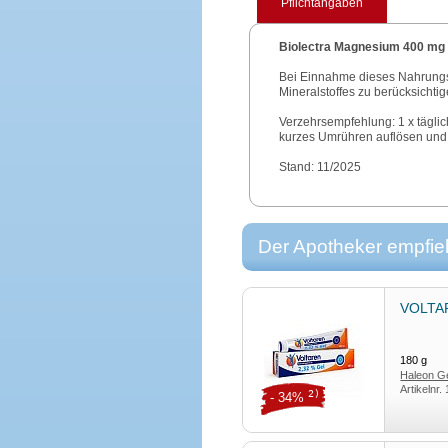
Pflichtangaben
Biolectra Magnesium 400 mg
Bei Einnahme dieses Nahrungs
Mineralstoffes zu berücksichtig
Verzehrsempfehlung: 1 x täglic
kurzes Umrühren auflösen und 
Stand: 11/2025
Der Apotheker empfieh
VOLTAR
180
g
Haleon 
Artikelnr.
2)
- 34%