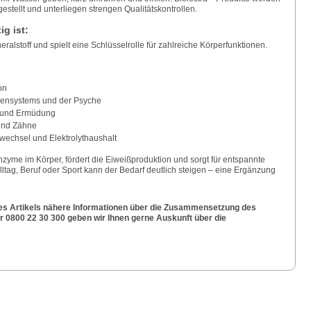
estellt und unterliegen strengen Qualitätskontrollen.
g ist:
ralstoff und spielt eine Schlüsselrolle für zahlreiche Körperfunktionen.
on
vensystems und der Psyche
t und Ermüdung
und Zähne
wechsel und Elektrolythaushalt
zyme im Körper, fördert die Eiweißproduktion und sorgt für entspannte
ltag, Beruf oder Sport kann der Bedarf deutlich steigen – eine Ergänzung
es Artikels nähere Informationen über die Zusammensetzung des
0800 22 30 300 geben wir Ihnen gerne Auskunft über die