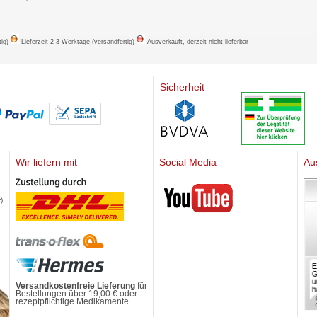
tig)
Lieferzeit 2-3 Werktage (versandfertig)
Ausverkauft, derzeit nicht lieferbar
Sicherheit
Wir liefern mit
Social Media
Au
Mediherz
)
Versandkostenfreie Lieferung
für
Bestellungen über 19,00 € oder
rezeptpflichtige Medikamente.