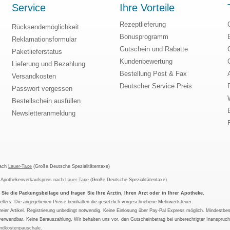
Service
Ihre Vorteile
Rezeptlieferung
Rücksendemöglichkeit
Bonusprogramm
Reklamationsformular
Gutschein und Rabatte
Paketlieferstatus
Kundenbewertung
Lieferung und Bezahlung
Bestellung Post & Fax
Versandkosten
Deutscher Service Preis
Passwort vergessen
Bestellschein ausfüllen
Newsletteranmeldung
nach
Lauer-Taxe
(Große Deutsche Spezialitätentaxe)
m Apothekenverkaufspreis nach
Lauer-Taxe
(Große Deutsche Spezialitätentaxe)
ie die Packungsbeilage und fragen Sie Ihre Ärztin, Ihren Arzt oder in Ihrer Apotheke.
ellers. Die angegebenen Preise beinhalten die gesetzlich vorgeschriebene Mehrwertsteuer.
tfreier Artikel. Registrierung unbedingt notwendig. Keine Einlösung über Pay-Pal Express möglich. Mindestbes
verwendbar. Keine Barauszahlung. Wir behalten uns vor, den Gutscheinbetrag bei unberechtigter Inanspruc
ndkostenpauschale
.