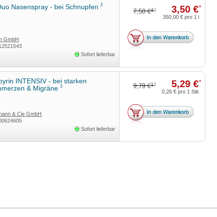
3
uo Nasenspray - bei Schnupfen
3,50 €
*
4)
7,50 €
350,00 €
pro 1 l
rm GmbH
12521543
Sofort lieferbar
yrin INTENSIV - bei starken
5,29 €
*
1)
9,79 €
3
hmerzen & Migräne
0,26 €
pro 1 Stk
rmann & Cie GmbH
00624605
Sofort lieferbar