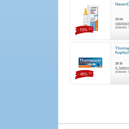
NasenD
10
ml
ratiopha
Artikelnr.
2)
- 53%
Thomap
Kopfsc
20
St
A. Natte
Artikelnr.
2)
- 46%