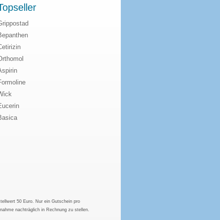
Topseller
Grippostad
Bepanthen
Cetirizin
Orthomol
Aspirin
Formoline
Wick
Eucerin
Basica
tellwert 50 Euro. Nur ein Gutschein pro
hnahme nachträglich in Rechnung zu stellen.