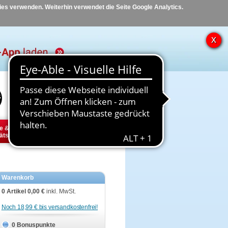
kies verwenden. Weiterhin verwendet die Seite Google Analytics.
Hilfe
Kontakt
e &
Diabetes
Tier
ätsbedarf
Warenkorb
0 Artikel
0,00 €
inkl. MwSt.
Noch 18,99 € bis versandkostenfrei!
0 Bonuspunkte