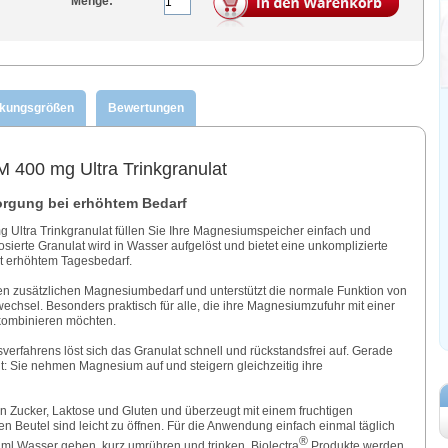
Menge:
ckungsgrößen
Bewertungen
00 mg Ultra Trinkgranulat
rgung bei erhöhtem Bedarf
tra Trinkgranulat füllen Sie Ihre Magnesiumspeicher einfach und
sierte Granulat wird in Wasser aufgelöst und bietet eine unkomplizierte
t erhöhtem Tagesbedarf.
n zusätzlichen Magnesiumbedarf und unterstützt die normale Funktion von
chsel. Besonders praktisch für alle, die ihre Magnesiumzufuhr mit einer
kombinieren möchten.
verfahrens löst sich das Granulat schnell und rückstandsfrei auf. Gerade
t: Sie nehmen Magnesium auf und steigern gleichzeitig ihre
von Zucker, Laktose und Gluten und überzeugt mit einem fruchtigen
 Beutel sind leicht zu öffnen. Für die Anwendung einfach einmal täglich
®
0 ml Wasser geben, kurz umrühren und trinken. Biolectra
Produkte werden