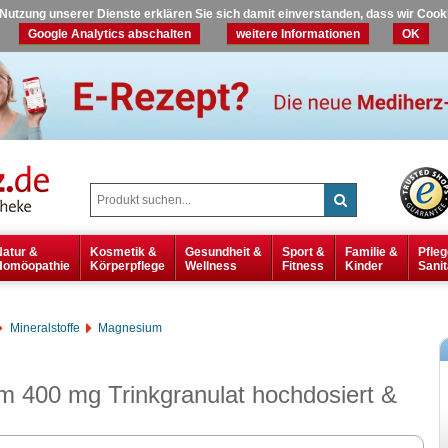
r Nutzung unserer Dienste erklären Sie sich damit einverstanden, dass wir Coo
Google Analytics abschalten
weitere Informationen
OK
Natur &
Kosmetik &
Gesundheit &
Sport &
Familie &
Pfleg
Homöopathie
Körperpflege
Wellness
Fitness
Kinder
Sanit
Mineralstoffe
Magnesium
m 400 mg Trinkgranulat hochdosiert &