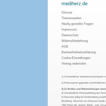
mediherz.de
Glossar
Themenwelten
Häufig gestellte Fragen
Impressum
Datenschutz
Widerrufsbelehrung
AGB
Barrierefreiheitserklärung
Cookie-Einstellungen
Vertrag widerrufen
1) Unverbindlicher Apothekenverkaufspreis 
2) Preisersparnis gegenüber unverbindliche
3) Zu Risiken und Nebenwirkungen lesen S
4) Unverbindliche Preisempfehlung des Herst
5) Gutschein gültig bei Erstbestellung rezep
Bestellung. Gutschein nur einmal pro Kunde 
*Alle Preise inkl. gesetzl. MwSt., zzgl.
Versa