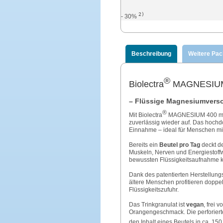
2)
- 30%
Beschreibung
Weitere Pa
®
Biolectra
MAGNESIUM 4
– Flüssige Magnesiumverso
®
Mit Biolectra
MAGNESIUM 400 mg Ul
zuverlässig wieder auf. Das hochdo
Einnahme – ideal für Menschen mi
Bereits ein
Beutel pro Tag
deckt de
Muskeln, Nerven und Energiestoffwe
bewussten Flüssigkeitsaufnahme 
Dank des patentierten Herstellungs
ältere Menschen profitieren doppel
Flüssigkeitszufuhr.
Das Trinkgranulat ist
vegan
, frei 
Orangengeschmack. Die perforierten
den Inhalt eines Beutels in ca. 15