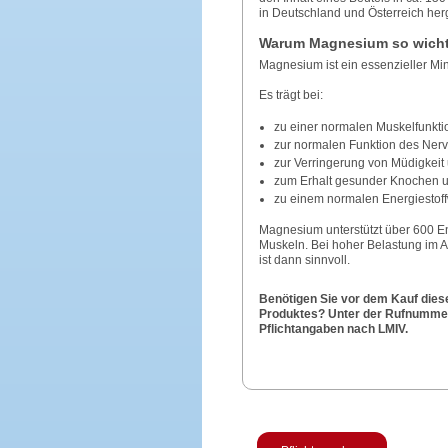
in Deutschland und Österreich herg
Warum Magnesium so wichti
Magnesium ist ein essenzieller Mine
Es trägt bei:
zu einer normalen Muskelfunkti
zur normalen Funktion des Ner
zur Verringerung von Müdigkei
zum Erhalt gesunder Knochen 
zu einem normalen Energiestoff
Magnesium unterstützt über 600 En
Muskeln. Bei hoher Belastung im Al
ist dann sinnvoll.
Benötigen Sie vor dem Kauf dies
Produktes? Unter der Rufnummer 
Pflichtangaben nach LMIV.