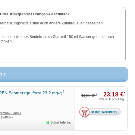
 Ultra Trinkgranulat Orangen-Geschmack
ergänzungsmittels sind auch andere Zufuhrquellen desselben
en.
h den Inhalt eines Beutels in ein Glas mit 150 ml Wasser geben, durch
trinken.
lt:
3
EN Schmerzgel forte 23,2 mg/g
23,18 €
*
1)
34,90 €
128,78 €
pro 1 kg
Germany GmbH
11240397
Sofort lieferbar