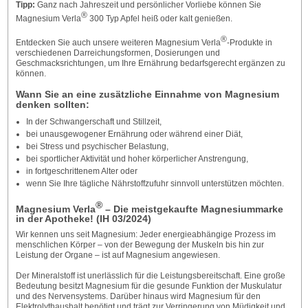
Tipp:
Ganz nach Jahreszeit und persönlicher Vorliebe können Sie
®
Magnesium Verla
300 Typ Apfel heiß oder kalt genießen.
®
Entdecken Sie auch unsere weiteren Magnesium Verla
-Produkte in
verschiedenen Darreichungsformen, Dosierungen und
Geschmacksrichtungen, um Ihre Ernährung bedarfsgerecht ergänzen zu
können.
Wann Sie an eine zusätzliche Einnahme von Magnesium
denken sollten:
In der Schwangerschaft und Stillzeit,
bei unausgewogener Ernährung oder während einer Diät,
bei Stress und psychischer Belastung,
bei sportlicher Aktivität und hoher körperlicher Anstrengung,
in fortgeschrittenem Alter oder
wenn Sie Ihre tägliche Nährstoffzufuhr sinnvoll unterstützen möchten.
®
Magnesium Verla
– Die meistgekaufte Magnesiummarke
in der Apotheke! (IH 03/2024)
Wir kennen uns seit Magnesium: Jeder energieabhängige Prozess im
menschlichen Körper – von der Bewegung der Muskeln bis hin zur
Leistung der Organe – ist auf Magnesium angewiesen.
Der Mineralstoff ist unerlässlich für die Leistungsbereitschaft. Eine große
Bedeutung besitzt Magnesium für die gesunde Funktion der Muskulatur
und des Nervensystems. Darüber hinaus wird Magnesium für den
Elektrolythaushalt benötigt und trägt zur Verringerung von Müdigkeit und