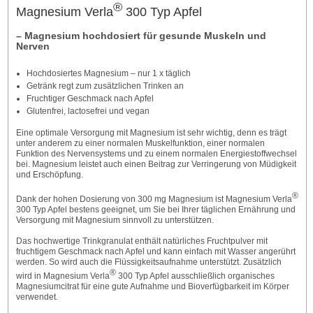
®
Magnesium Verla
300 Typ Apfel
– Magnesium hochdosiert für gesunde Muskeln und
Nerven
Hochdosiertes Magnesium – nur 1 x täglich
Getränk regt zum zusätzlichen Trinken an
Fruchtiger Geschmack nach Apfel
Glutenfrei, lactosefrei und vegan
Eine optimale Versorgung mit Magnesium ist sehr wichtig, denn es trägt
unter anderem zu einer normalen Muskelfunktion, einer normalen
Funktion des Nervensystems und zu einem normalen Energiestoffwechsel
bei. Magnesium leistet auch einen Beitrag zur Verringerung von Müdigkeit
und Erschöpfung.
®
Dank der hohen Dosierung von 300 mg Magnesium ist Magnesium Verla
300 Typ Apfel bestens geeignet, um Sie bei Ihrer täglichen Ernährung und
Versorgung mit Magnesium sinnvoll zu unterstützen.
Das hochwertige Trinkgranulat enthält natürliches Fruchtpulver mit
fruchtigem Geschmack nach Apfel und kann einfach mit Wasser angerührt
werden. So wird auch die Flüssigkeitsaufnahme unterstützt. Zusätzlich
®
wird in Magnesium Verla
300 Typ Apfel ausschließlich organisches
Magnesiumcitrat für eine gute Aufnahme und Bioverfügbarkeit im Körper
verwendet.