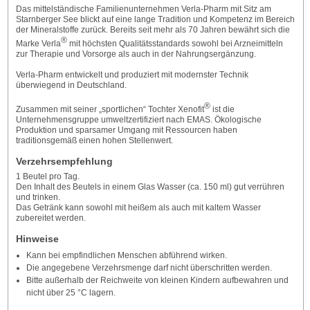
Das mittelständische Familienunternehmen Verla-Pharm mit Sitz am
Starnberger See blickt auf eine lange Tradition und Kompetenz im Bereich
der Mineralstoffe zurück. Bereits seit mehr als 70 Jahren bewährt sich die
®
Marke Verla
mit höchsten Qualitätsstandards sowohl bei Arzneimitteln
zur Therapie und Vorsorge als auch in der Nahrungsergänzung.
Verla-Pharm entwickelt und produziert mit modernster Technik
überwiegend in Deutschland.
®
Zusammen mit seiner „sportlichen“ Tochter Xenofit
ist die
Unternehmensgruppe umweltzertifiziert nach EMAS. Ökologische
Produktion und sparsamer Umgang mit Ressourcen haben
traditionsgemäß einen hohen Stellenwert.
Verzehrsempfehlung
1 Beutel pro Tag.
Den Inhalt des Beutels in einem Glas Wasser (ca. 150 ml) gut verrühren
und trinken.
Das Getränk kann sowohl mit heißem als auch mit kaltem Wasser
zubereitet werden.
Hinweise
Kann bei empfindlichen Menschen abführend wirken.
Die angegebene Verzehrsmenge darf nicht überschritten werden.
Bitte außerhalb der Reichweite von kleinen Kindern aufbewahren und
nicht über 25 °C lagern.