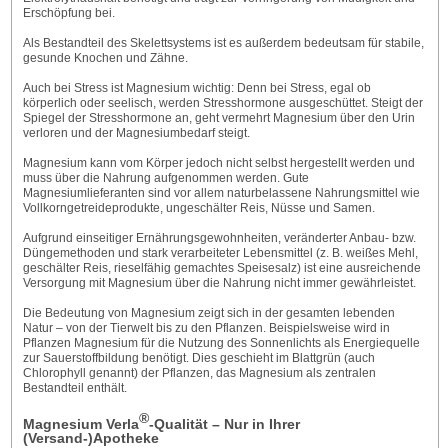
Erschöpfung bei.
Als Bestandteil des Skelettsystems ist es außerdem bedeutsam für stabile,
gesunde Knochen und Zähne.
Auch bei Stress ist Magnesium wichtig: Denn bei Stress, egal ob
körperlich oder seelisch, werden Stresshormone ausgeschüttet. Steigt der
Spiegel der Stresshormone an, geht vermehrt Magnesium über den Urin
verloren und der Magnesiumbedarf steigt.
Magnesium kann vom Körper jedoch nicht selbst hergestellt werden und
muss über die Nahrung aufgenommen werden. Gute
Magnesiumlieferanten sind vor allem naturbelassene Nahrungsmittel wie
Vollkorngetreideprodukte, ungeschälter Reis, Nüsse und Samen.
Aufgrund einseitiger Ernährungsgewohnheiten, veränderter Anbau- bzw.
Düngemethoden und stark verarbeiteter Lebensmittel (z. B. weißes Mehl,
geschälter Reis, rieselfähig gemachtes Speisesalz) ist eine ausreichende
Versorgung mit Magnesium über die Nahrung nicht immer gewährleistet.
Die Bedeutung von Magnesium zeigt sich in der gesamten lebenden
Natur – von der Tierwelt bis zu den Pflanzen. Beispielsweise wird in
Pflanzen Magnesium für die Nutzung des Sonnenlichts als Energiequelle
zur Sauerstoffbildung benötigt. Dies geschieht im Blattgrün (auch
Chlorophyll genannt) der Pflanzen, das Magnesium als zentralen
Bestandteil enthält.
®
Magnesium Verla
-Qualität – Nur in Ihrer
(Versand-)Apotheke