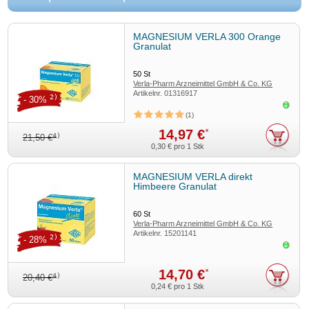
MAGNESIUM VERLA 300 Orange
Granulat
50
St
Verla-Pharm Arzneimittel GmbH & Co. KG
Artikelnr.
01316917
2)
- 30%
Sofor
1
14,97 €
*
4)
21,50 €
0,30 €
pro 1 Stk
MAGNESIUM VERLA direkt
Himbeere Granulat
60
St
Verla-Pharm Arzneimittel GmbH & Co. KG
Artikelnr.
15201141
2)
- 28%
Sofor
14,70 €
*
4)
20,40 €
0,24 €
pro 1 Stk