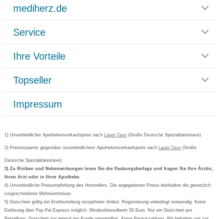
mediherz.de
Service
Glossar
Themenwelten
Ihre Vorteile
Rücksendemöglichkeit
Häufig gestellte Fragen
Reklamationsformular
Impressum
Topseller
Rezeptlieferung
Paketlieferstatus
Datenschutz
Bonusprogramm
Lieferung und Bezahlung
Widerrufsbelehrung
Impressum
Grippostad
Gutschein und Rabatte
Versandkosten
AGB
Bepanthen
Kundenbewertung
Passwort vergessen
Barrierefreiheitserklärung
Cetirizin
Bestellung Post & Fax
Bestellschein ausfüllen
1) Unverbindlicher Apothekenverkaufspreis nach
Cookie-Einstellungen
Lauer-Taxe
(Große Deutsche Spezialitätentaxe)
Orthomol
Deutscher Service Preis
Newsletteranmeldung
2) Preisersparnis gegenüber unverbindlichem Apothekenverkaufspreis nach
Vertrag widerrufen
Lauer-Taxe
(Große
Aspirin
Deutsche Spezialitätentaxe)
Formoline
3) Zu Risiken und Nebenwirkungen lesen Sie die Packungsbeilage und fragen Sie Ihre Ärztin,
Ihren Arzt oder in Ihrer Apotheke.
Wick
4) Unverbindliche Preisempfehlung des Herstellers. Die angegebenen Preise beinhalten die gesetzlich
Eucerin
vorgeschriebene Mehrwertsteuer.
5) Gutschein gültig bei Erstbestellung rezeptfreier Artikel. Registrierung unbedingt notwendig. Keine
Basica
Einlösung über Pay-Pal Express möglich. Mindestbestellwert 50 Euro. Nur ein Gutschein pro
Bestellung. Gutschein nur einmal pro Kunde verwendbar. Keine Barauszahlung. Wir behalten uns vor,