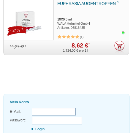
3
EUPHRASIA AUGENTROPFEN
10X0.5
ml
WALA Heilmittel GmbH
Artikelnr.
06816435
2)
- 24%
Sofor
1
8,62 €
*
1)
11,27 €
1.724,00 €
pro 1 l
Mein Konto
E-Mail:
Passwort:
Login