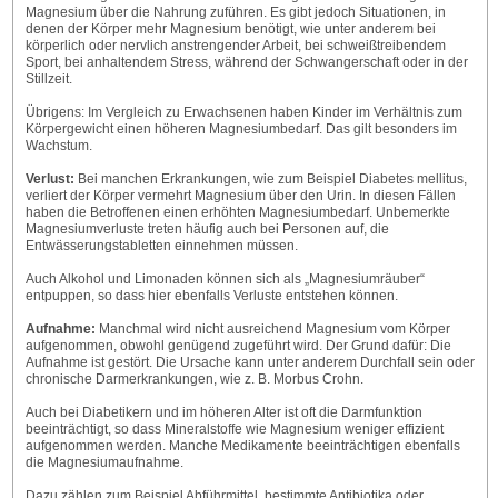
Magnesium über die Nahrung zuführen. Es gibt jedoch Situationen, in
denen der Körper mehr Magnesium benötigt, wie unter anderem bei
körperlich oder nervlich anstrengender Arbeit, bei schweißtreibendem
Sport, bei anhaltendem Stress, während der Schwangerschaft oder in der
Stillzeit.
Übrigens: Im Vergleich zu Erwachsenen haben Kinder im Verhältnis zum
Körpergewicht einen höheren Magnesiumbedarf. Das gilt besonders im
Wachstum.
Verlust:
Bei manchen Erkrankungen, wie zum Beispiel Diabetes mellitus,
verliert der Körper vermehrt Magnesium über den Urin. In diesen Fällen
haben die Betroffenen einen erhöhten Magnesiumbedarf. Unbemerkte
Magnesiumverluste treten häufig auch bei Personen auf, die
Entwässerungstabletten einnehmen müssen.
Auch Alkohol und Limonaden können sich als „Magnesiumräuber“
entpuppen, so dass hier ebenfalls Verluste entstehen können.
Aufnahme:
Manchmal wird nicht ausreichend Magnesium vom Körper
aufgenommen, obwohl genügend zugeführt wird. Der Grund dafür: Die
Aufnahme ist gestört. Die Ursache kann unter anderem Durchfall sein oder
chronische Darmerkrankungen, wie z. B. Morbus Crohn.
Auch bei Diabetikern und im höheren Alter ist oft die Darmfunktion
beeinträchtigt, so dass Mineralstoffe wie Magnesium weniger effizient
aufgenommen werden. Manche Medikamente beeinträchtigen ebenfalls
die Magnesiumaufnahme.
Dazu zählen zum Beispiel Abführmittel, bestimmte Antibiotika oder