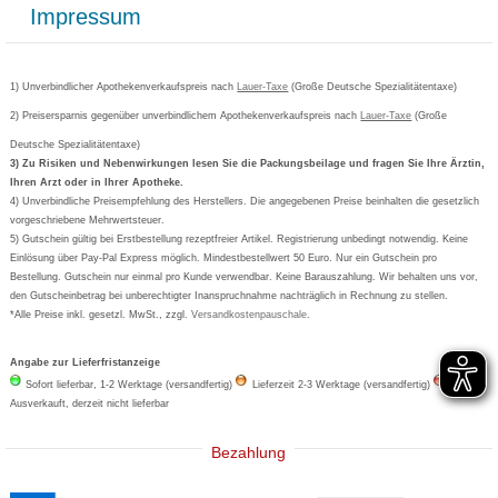
Widerrufsbelehrung
Impressum
Grippostad
Gutschein und Rabatte
Versandkosten
AGB
Bepanthen
Kundenbewertung
Passwort vergessen
Barrierefreiheitserklärung
Cetirizin
Bestellung Post & Fax
Bestellschein ausfüllen
1) Unverbindlicher Apothekenverkaufspreis nach
Cookie-Einstellungen
Lauer-Taxe
(Große Deutsche Spezialitätentaxe)
Orthomol
Deutscher Service Preis
Newsletteranmeldung
2) Preisersparnis gegenüber unverbindlichem Apothekenverkaufspreis nach
Vertrag widerrufen
Lauer-Taxe
(Große
Aspirin
Deutsche Spezialitätentaxe)
Formoline
3) Zu Risiken und Nebenwirkungen lesen Sie die Packungsbeilage und fragen Sie Ihre Ärztin,
Ihren Arzt oder in Ihrer Apotheke.
Wick
4) Unverbindliche Preisempfehlung des Herstellers. Die angegebenen Preise beinhalten die gesetzlich
Eucerin
vorgeschriebene Mehrwertsteuer.
5) Gutschein gültig bei Erstbestellung rezeptfreier Artikel. Registrierung unbedingt notwendig. Keine
Basica
Einlösung über Pay-Pal Express möglich. Mindestbestellwert 50 Euro. Nur ein Gutschein pro
Bestellung. Gutschein nur einmal pro Kunde verwendbar. Keine Barauszahlung. Wir behalten uns vor,
den Gutscheinbetrag bei unberechtigter Inanspruchnahme nachträglich in Rechnung zu stellen.
*Alle Preise inkl. gesetzl. MwSt., zzgl.
Versandkostenpauschale
.
Angabe zur Lieferfristanzeige
Sofort lieferbar, 1-2 Werktage (versandfertig)
Lieferzeit 2-3 Werktage (versandfertig)
Ausverkauft, derzeit nicht lieferbar
Bezahlung