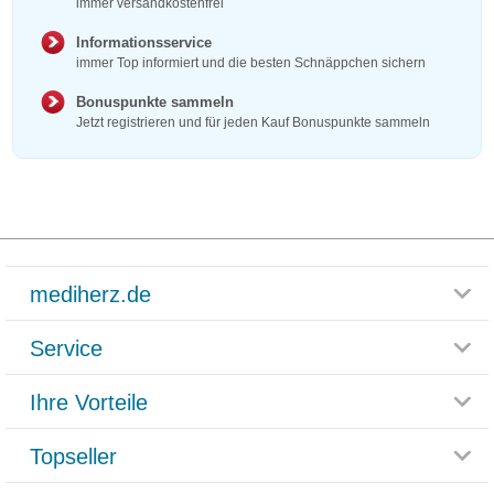
immer versandkostenfrei
Informationsservice
immer Top informiert und die besten Schnäppchen sichern
Bonuspunkte sammeln
Jetzt registrieren und für jeden Kauf Bonuspunkte sammeln
mediherz.de
Service
Glossar
Themenwelten
Ihre Vorteile
Rücksendemöglichkeit
Häufig gestellte Fragen
Reklamationsformular
Impressum
Topseller
Rezeptlieferung
Paketlieferstatus
Datenschutz
Bonusprogramm
Lieferung und Bezahlung