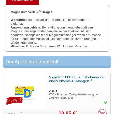
®
Magnesium Verla N
Drages
Wirkstoffe:
Magnesiumcitrat, Magnesiumbis(hydrogen-L-
glutamat).
Anwendungsgebiete:
Behandlung von therapiebedürftigen
Magnesiummangelzuständen, die keiner Injektion/Infusion
bedürfen. Nachgewiesener Magnesiummangel, wenn er Ursache
für Störungen der Muskeltätigkeit (neuromuskuläre Störungen,
Wadenkrämpfe) ist.
Hinweise:
Enthalten Saccharose (Zucker) und Glucose.
Zu Risiken und Nebenwirkungen lesen Sie die Packungsbeilage
und fragen Sie Ihre Ärztin, Ihren Arzt oder in Ihrer Apotheke.
Der Apotheker empfiehlt:
Verla-Pharm Arzneimittel GmbH & Co. KG
Hauptstraße 98
82327 Tutzing
Vigantol 1000 I.E. zur Vorbeugung
www.verla.de
3
eines Vitamin-D-Mangels
200
St
WICK Pharma - Zweigniederlassung der
Artikelnr.
13155690
Procter & Gamble GmbH
2)
- 37%
Sofor
10,95 €
*
1)