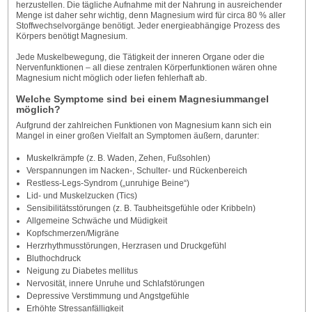
herzustellen. Die tägliche Aufnahme mit der Nahrung in ausreichender
Menge ist daher sehr wichtig, denn Magnesium wird für circa 80 % aller
Stoffwechselvorgänge benötigt. Jeder energieabhängige Prozess des
Körpers benötigt Magnesium.
Jede Muskelbewegung, die Tätigkeit der inneren Organe oder die
Nervenfunktionen – all diese zentralen Körperfunktionen wären ohne
Magnesium nicht möglich oder liefen fehlerhaft ab.
Welche Symptome sind bei einem Magnesiummangel
möglich?
Aufgrund der zahlreichen Funktionen von Magnesium kann sich ein
Mangel in einer großen Vielfalt an Symptomen äußern, darunter:
Muskelkrämpfe (z. B. Waden, Zehen, Fußsohlen)
Verspannungen im Nacken-, Schulter- und Rückenbereich
Restless-Legs-Syndrom („unruhige Beine“)
Lid- und Muskelzucken (Tics)
Sensibilitätsstörungen (z. B. Taubheitsgefühle oder Kribbeln)
Allgemeine Schwäche und Müdigkeit
Kopfschmerzen/Migräne
Herzrhythmusstörungen, Herzrasen und Druckgefühl
Bluthochdruck
Neigung zu Diabetes mellitus
Nervosität, innere Unruhe und Schlafstörungen
Depressive Verstimmung und Angstgefühle
Erhöhte Stressanfälligkeit