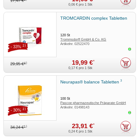
17,47 €
0,06 €
pro 1 Stk
TROMCARDIN complex Tabletten
120
St
Trommsdorff GmbH & Co. KG
Artikelnr.
02522470
2)
- 33%
Sofor
19,99 €
*
4)
29,95 €
0,17 €
pro 1 Stk
3
Neurapas® balance Tabletten
100
St
Pascoe pharmazeutische Präparate GmbH
Artikelnr.
01498143
2)
- 30%
Sofor
23,91 €
*
1)
34,24 €
0,24 €
pro 1 Stk