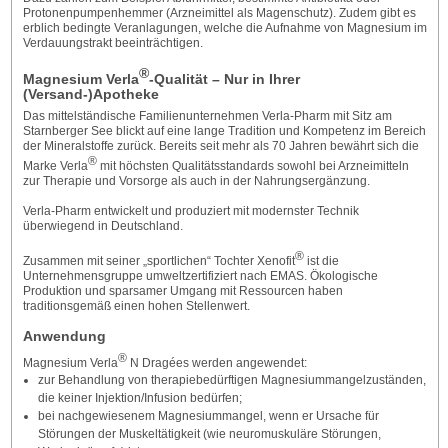
Protonenpumpenhemmer (Arzneimittel als Magenschutz). Zudem gibt es
erblich bedingte Veranlagungen, welche die Aufnahme von Magnesium im
Verdauungstrakt beeinträchtigen.
®
Magnesium Verla
-Qualität – Nur in Ihrer
(Versand-)Apotheke
Das mittelständische Familienunternehmen Verla-Pharm mit Sitz am
Starnberger See blickt auf eine lange Tradition und Kompetenz im Bereich
der Mineralstoffe zurück. Bereits seit mehr als 70 Jahren bewährt sich die
®
Marke Verla
mit höchsten Qualitätsstandards sowohl bei Arzneimitteln
zur Therapie und Vorsorge als auch in der Nahrungsergänzung.
Verla-Pharm entwickelt und produziert mit modernster Technik
überwiegend in Deutschland.
®
Zusammen mit seiner „sportlichen“ Tochter Xenofit
ist die
Unternehmensgruppe umweltzertifiziert nach EMAS. Ökologische
Produktion und sparsamer Umgang mit Ressourcen haben
traditionsgemäß einen hohen Stellenwert.
Anwendung
®
Magnesium Verla
N Dragées werden angewendet:
zur Behandlung von therapiebedürftigen Magnesiummangelzuständen,
die keiner Injektion/Infusion bedürfen;
bei nachgewiesenem Magnesiummangel, wenn er Ursache für
Störungen der Muskeltätigkeit (wie neuromuskuläre Störungen,