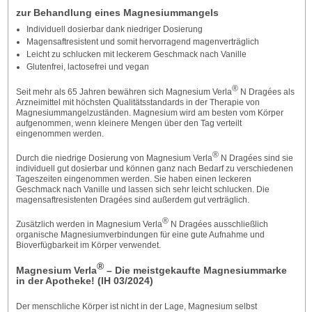
zur Behandlung eines Magnesiummangels
Individuell dosierbar dank niedriger Dosierung
Magensaftresistent und somit hervorragend magenverträglich
Leicht zu schlucken mit leckerem Geschmack nach Vanille
Glutenfrei, lactosefrei und vegan
®
Seit mehr als 65 Jahren bewähren sich Magnesium Verla
N Dragées als
Arzneimittel mit höchsten Qualitätsstandards in der Therapie von
Magnesiummangelzuständen. Magnesium wird am besten vom Körper
aufgenommen, wenn kleinere Mengen über den Tag verteilt
eingenommen werden.
®
Durch die niedrige Dosierung von Magnesium Verla
N Dragées sind sie
individuell gut dosierbar und können ganz nach Bedarf zu verschiedenen
Tageszeiten eingenommen werden. Sie haben einen leckeren
Geschmack nach Vanille und lassen sich sehr leicht schlucken. Die
magensaftresistenten Dragées sind außerdem gut verträglich.
®
Zusätzlich werden in Magnesium Verla
N Dragées ausschließlich
organische Magnesiumverbindungen für eine gute Aufnahme und
Bioverfügbarkeit im Körper verwendet.
®
Magnesium Verla
– Die meistgekaufte Magnesiummarke
in der Apotheke! (IH 03/2024)
Der menschliche Körper ist nicht in der Lage, Magnesium selbst