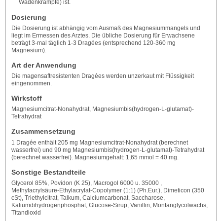
Wadenkrämpfe) ist.
Dosierung
Die Dosierung ist abhängig vom Ausmaß des Magnesiummangels und
liegt im Ermessen des Arztes. Die übliche Dosierung für Erwachsene
beträgt 3-mal täglich 1-3 Dragées (entsprechend 120-360 mg
Magnesium).
Art der Anwendung
Die magensaftresistenten Dragées werden unzerkaut mit Flüssigkeit
eingenommen.
Wirkstoff
Magnesiumcitrat-Nonahydrat, Magnesiumbis(hydrogen-L-glutamat)-
Tetrahydrat
Zusammensetzung
1 Dragée enthält 205 mg Magnesiumcitrat-Nonahydrat (berechnet
wasserfrei) und 90 mg Magnesiumbis(hydrogen-L-glutamat)-Tetrahydrat
(berechnet wasserfrei). Magnesiumgehalt: 1,65 mmol = 40 mg.
Sonstige Bestandteile
Glycerol 85%, Povidon (K 25), Macrogol 6000 u. 35000 ,
Methylacrylsäure-Ethylacrylat-Copolymer (1:1) (Ph.Eur.), Dimeticon (350
cSt), Triethylcitrat, Talkum, Calciumcarbonat, Saccharose,
Kaliumdihydrogenphosphat, Glucose-Sirup, Vanillin, Montanglycolwachs,
Titandioxid