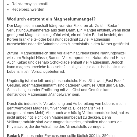
Reizdarmsymptomatik
Regelbeschwerden
Wodurch entsteht ein Magnesiummangel?
Der Magnesiumhaushalt hängt von vier Faktoren ab: Zufuhr, Bedarf,
Verlust und Aufnahmerate aus dem Darm. Ein Mangel entsteht, wenn nicht
genügend Magnesium zugeführt wird, ein erhöhter Bedarf besteht, der
Körper krankheits- oder belastungsbedingt zu viel Magnesium
ausscheidet oder die Aufnahme des Mineralstoffs in den Körper gestört ist.
Zufuhr:
Magnesiumreich sind vor allem naturbelassene Nahrungsmittel
wie zum Beispiel Nüsse, Samen, Vollkornprodukte, Naturreis und Hirse.
Auch Kakao und deshalb Schokolade enthält viel Magnesium. Jedoch
kann magnesiumreiche Kost sehr fetthaltig sein, so dass bei bestimmten
Lebensmitteln Vorsicht geboten ist.
Ungünstig ist eine fett- und phosphatreiche Kost, Stichwort „Fast-Food“.
Gesund, aber magnesiumarm sind dagegen Gemüse, Obst und Salate.
Selbst bei gesunder Ernährung mit viel Obst und Gemüse kann
demzufolge Magnesium „Mangelware“ sein.
Durch die industrielle Verarbeitung und Aufbereitung von Lebensmitteln
geht wertvolles Magnesium verloren (z. B. geschälter Reis,
ausgemahlenes Mehl). Aber auch wer häufig Vollkornprodukte isst, hat es
nicht unbedingt leicht, den Magnesiumbedarf zu decken. Denn
Vollkornprodukte sind zwar magnesiumreich, enthalten aber auch viel
Phytinsäure, die die Aufnahme des Mineralstoffs verringert.
Bedarf:
Ein gesunder Erwachsener sollte täglich 300 bis 350 mg