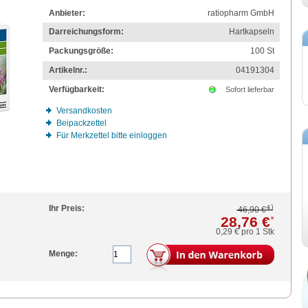
Anbieter:
ratiopharm GmbH
Darreichungsform:
Hartkapseln
Packungsgröße:
100
St
Artikelnr.:
04191304
Verfügbarkeit:
Sofort lieferbar
Versandkosten
Beipackzettel
Für Merkzettel bitte einloggen
4)
Ihr Preis:
46,90 €
28,76 €
*
0,29 €
pro 1 Stk
Menge: