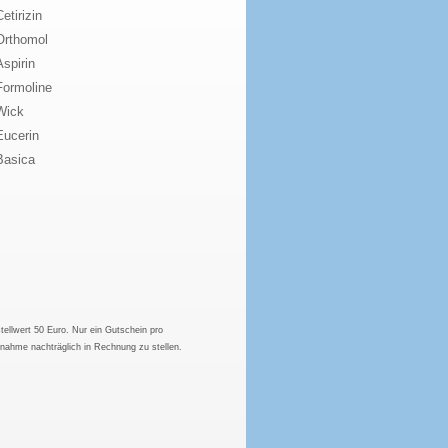
Cetirizin
Orthomol
Aspirin
Formoline
Wick
Eucerin
Basica
tellwert 50 Euro. Nur ein Gutschein pro
hnahme nachträglich in Rechnung zu stellen.