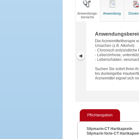
Anwendungs-
Anwendung
Dosier
bereiche
Anwendungsberei
Die Arzneimitteltherapie e
Ursachen (z.B. Alkohol).
- Chronisch entzündliche
- Leberzirrhose, unterst
- Leberschäden, verursach
Suchen Sie sofort Ihren Ar
bis dunkelgelbe Hautverfä
Arzneimittel eignet sich 
Pflichtangaben
Silymarin-CT Hartkapseln
Silymarin forte-CT Hartkapse