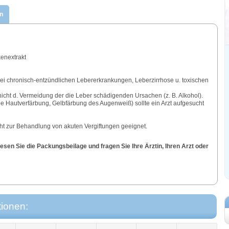
n
kenextrakt
ei chronisch-entzündlichen Lebererkrankungen, Leberzirrhose u. toxischen
 nicht d. Vermeidung der die Leber schädigenden Ursachen (z. B. Alkohol).
be Hautverfärbung, Gelbfärbung des Augenweiß) sollte ein Arzt aufgesucht
icht zur Behandlung von akuten Vergiftungen geeignet.
sen Sie die Packungsbeilage und fragen Sie Ihre Ärztin, Ihren Arzt oder
tionen: