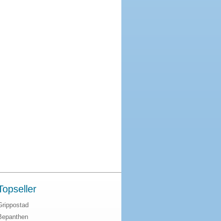
Topseller
Grippostad
Bepanthen