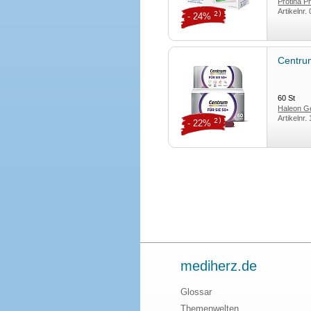
Protina 
Artikelnr.
2)
- 24%
Centru
60
St
Haleon 
Artikelnr.
2)
- 22%
mediherz.de
Glossar
Themenwelten