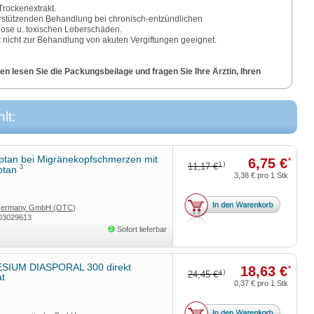
-Trockenextrakt.
erstützenden Behandlung bei chronisch-entzündlichen
hose u. toxischen Leberschäden.
ist nicht zur Behandlung von akuten Vergiftungen geeignet.
n lesen Sie die Packungsbeilage und fragen Sie Ihre Ärztin, Ihren
a GmbH, Graf-Arco-Str. 3, 89079 Ulm
lt:
iptan bei Migränekopfschmerzen mit
6,75 €
*
1)
11,17 €
3
iptan
3,38 €
pro 1 Stk
Germany GmbH (OTC)
03029613
Sofort lieferbar
IUM DIASPORAL 300 direkt
18,63 €
*
4)
24,45 €
at
0,37 €
pro 1 Stk