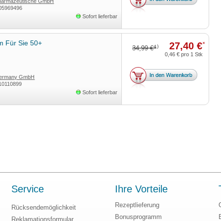
Pharmazeutische GmbH
05969496
Sofort lieferbar
m Für Sie 50+
27,40 €
*
4)
34,99 €
0,46 €
pro 1 Stk
Germany GmbH
10110899
Sofort lieferbar
Service
Ihre Vorteile
Rezeptlieferung
Rücksendemöglichkeit
Bonusprogramm
Reklamationsformular