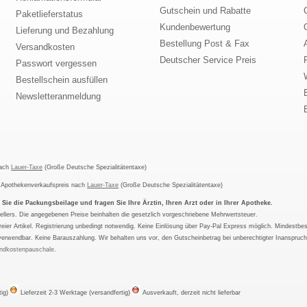
Gutschein und Rabatte
Paketlieferstatus
Kundenbewertung
Lieferung und Bezahlung
Bestellung Post & Fax
Versandkosten
Deutscher Service Preis
Passwort vergessen
Bestellschein ausfüllen
Newsletteranmeldung
nach
Lauer-Taxe
(Große Deutsche Spezialitätentaxe)
m Apothekenverkaufspreis nach
Lauer-Taxe
(Große Deutsche Spezialitätentaxe)
ie die Packungsbeilage und fragen Sie Ihre Ärztin, Ihren Arzt oder in Ihrer Apotheke.
ellers. Die angegebenen Preise beinhalten die gesetzlich vorgeschriebene Mehrwertsteuer.
tfreier Artikel. Registrierung unbedingt notwendig. Keine Einlösung über Pay-Pal Express möglich. Mindestbes
verwendbar. Keine Barauszahlung. Wir behalten uns vor, den Gutscheinbetrag bei unberechtigter Inanspruc
ndkostenpauschale
.
tig)
Lieferzeit 2-3 Werktage (versandfertig)
Ausverkauft, derzeit nicht lieferbar