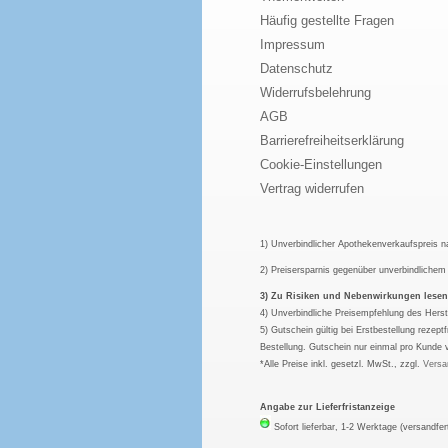
Häufig gestellte Fragen
Impressum
Datenschutz
Widerrufsbelehrung
AGB
Barrierefreiheitserklärung
Cookie-Einstellungen
Vertrag widerrufen
1) Unverbindlicher Apothekenverkaufspreis 
2) Preisersparnis gegenüber unverbindliche
3) Zu Risiken und Nebenwirkungen lesen S
4) Unverbindliche Preisempfehlung des Herst
5) Gutschein gültig bei Erstbestellung rezep
Bestellung. Gutschein nur einmal pro Kunde 
*Alle Preise inkl. gesetzl. MwSt., zzgl.
Versa
Angabe zur Lieferfristanzeige
Sofort lieferbar, 1-2 Werktage (versandfer