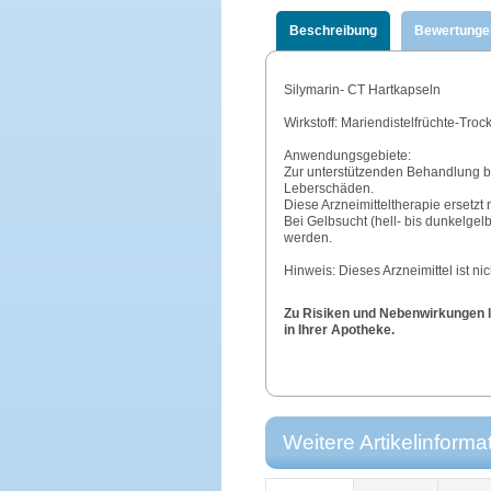
Beschreibung
Bewertunge
Silymarin- CT Hartkapseln
Wirkstoff: Mariendistelfrüchte-Troc
Anwendungsgebiete:
Zur unterstützenden Behandlung b
Leberschäden.
Diese Arzneimitteltherapie ersetzt
Bei Gelbsucht (hell- bis dunkelgel
werden.
Hinweis: Dieses Arzneimittel ist n
Zu Risiken und Nebenwirkungen le
in Ihrer Apotheke.
Weitere Artikelinforma