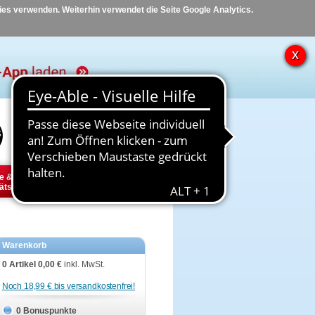
kies verwenden. Weiterhin verwendet die Seite Google Analytics.
Hilfe
Kontakt
e &
Diabetes
Tier
ätsbedarf
Warenkorb
0 Artikel
0,00 €
inkl. MwSt.
Noch 18,99 € bis versandkostenfrei!
0 Bonuspunkte