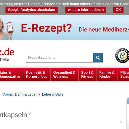
r Nutzung unserer Dienste erklären Sie sich damit einverstanden, dass wir Coo
Google Analytics abschalten
weitere Informationen
OK
Natur &
Kosmetik &
Gesundheit &
Sport &
Familie &
Pfleg
Homöopathie
Körperpflege
Wellness
Fitness
Kinder
Sanit
Magen, Darm & Leber
Leber & Galle
tkapseln
3