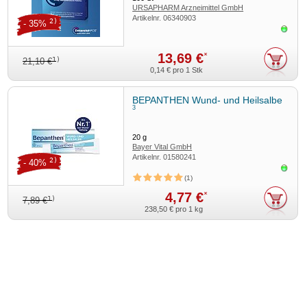
URSAPHARM Arzneimittel GmbH
Artikelnr.
06340903
2)
- 35%
Sofor
13,69 €
*
1)
21,10 €
0,14 €
pro 1 Stk
BEPANTHEN Wund- und Heilsalbe
3
20
g
Bayer Vital GmbH
Artikelnr.
01580241
2)
- 40%
Sofor
1
4,77 €
*
1)
7,89 €
238,50 €
pro 1 kg