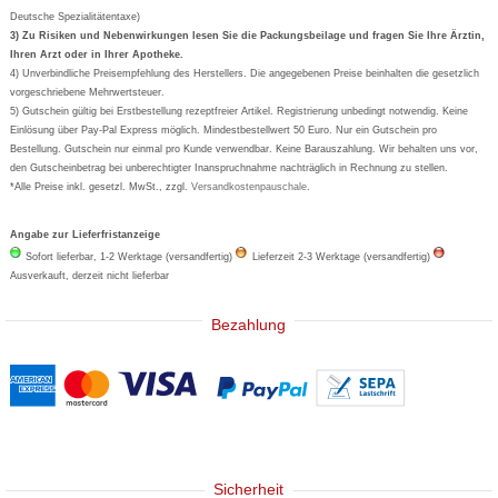
Aspirin
Deutsche Spezialitätentaxe)
Formoline
3) Zu Risiken und Nebenwirkungen lesen Sie die Packungsbeilage und fragen Sie Ihre Ärztin,
Ihren Arzt oder in Ihrer Apotheke.
Wick
4) Unverbindliche Preisempfehlung des Herstellers. Die angegebenen Preise beinhalten die gesetzlich
Eucerin
vorgeschriebene Mehrwertsteuer.
5) Gutschein gültig bei Erstbestellung rezeptfreier Artikel. Registrierung unbedingt notwendig. Keine
Basica
Einlösung über Pay-Pal Express möglich. Mindestbestellwert 50 Euro. Nur ein Gutschein pro
Bestellung. Gutschein nur einmal pro Kunde verwendbar. Keine Barauszahlung. Wir behalten uns vor,
den Gutscheinbetrag bei unberechtigter Inanspruchnahme nachträglich in Rechnung zu stellen.
*Alle Preise inkl. gesetzl. MwSt., zzgl.
Versandkostenpauschale
.
Angabe zur Lieferfristanzeige
Sofort lieferbar, 1-2 Werktage (versandfertig)
Lieferzeit 2-3 Werktage (versandfertig)
Ausverkauft, derzeit nicht lieferbar
Bezahlung
Sicherheit