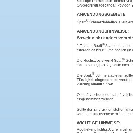
Sonstige Bestandteile: enthält Mais
Glyceroltritetradecanoat, Povidon 
ANWENDUNGSGEBIETE:
®
Spalt
Schmerztabletten ist ein Ar
ANWENDUNGSHINWEISE:
Soweit nicht anders verordn
®
1 Tablette Spalt
Schmerztabletten
erforderlich bis zu 3mal täglich (i
®
Die Höchstdosis von 4 Spalt
Schm
Paracetamol) pro Tag sollte nicht 
®
Die Spalt
Schmerztabletten sollte
Flüssigkeit eingenommen werden.
Wirkungseintritt führen.
Ohne ärztlichen oder zahnärztliche
eingenommen werden.
Sollte der Eindruck entstehen, das
wird eine Rücksprache mit einem A
WICHTIGE HINWEISE:
Apothekenpflichtig. Arzneimittel 