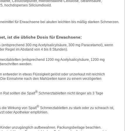
stärke, Cellulosepulver, mikrokristalline Cellulose, Stearinsäure,
25, hochdisperses Siliciumdioxid.
zneimittel für Erwachsene bei akuten leichten bis mäßig starken Schmerzen.
et, ist die übliche Dosis für Erwachsene:
 (entsprechend 300 mg Acetylsalicylsäure, 300 mg Paracetamol), wenn
n der Regel im Abstand von 4 bis 8 Stunden).
erztabletten (entsprechend 1200 mg Acetylsalicylsäure, 1200 mg
überschritten werden.
n entweder in etwas Flüssigkeit gelöst oder unzerkaut mit reichlich
 Die Einnahme nach den Mahlzeiten kann zu einem verzögerten
®
n Rat sollten die Spalt
Schmerztabletten nicht länger als 3 Tage
®
s die Wirkung von Spalt
Schmerztabletten zu stark oder zu schwach ist,
rzt oder Apotheker empfohlen.
für Kinder unzugänglich aufbewahren. Packungsbeilage beachten.