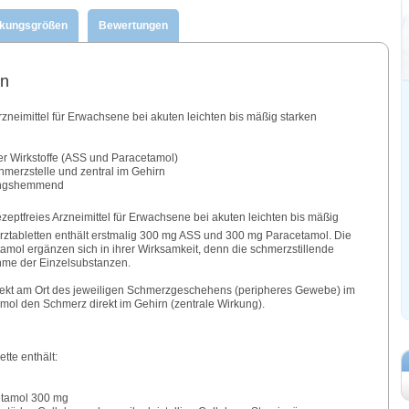
ckungsgrößen
Bewertungen
en
Arzneimittel für Erwachsene bei akuten leichten bis mäßig starken
r Wirkstoffe (ASS und Paracetamol)
chmerzstelle und zentral im Gehirn
ungshemmend
rezeptfreies Arzneimittel für Erwachsene bei akuten leichten bis mäßig
tabletten enthält erstmalig 300 mg ASS und 300 mg Paracetamol. Die
amol ergänzen sich in ihrer Wirksamkeit, denn die schmerzstillende
ahme der Einzelsubstanzen.
ekt am Ort des jeweiligen Schmerzgeschehens (peripheres Gewebe) im
mol den Schmerz direkt im Gehirn (zentrale Wirkung).​​
tte enthält:
cetamol 300 mg