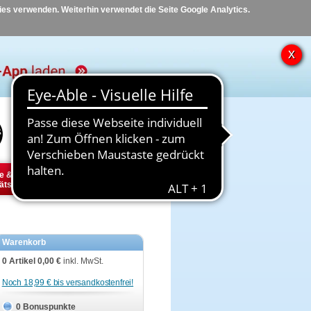
kies verwenden. Weiterhin verwendet die Seite Google Analytics.
Hilfe
Kontakt
e &
Diabetes
Tier
ätsbedarf
Warenkorb
0 Artikel
0,00 €
inkl. MwSt.
Noch 18,99 € bis versandkostenfrei!
0 Bonuspunkte