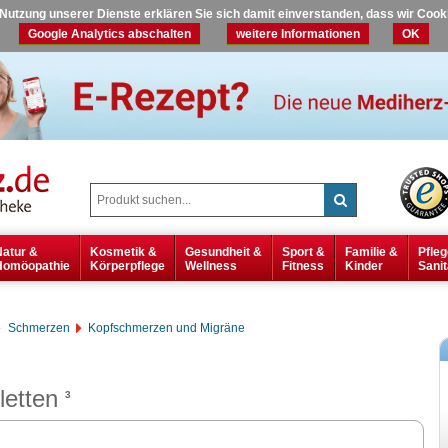
r Nutzung unserer Dienste erklären Sie sich damit einverstanden, dass wir Coo
Google Analytics abschalten
weitere Informationen
OK
Natur &
Kosmetik &
Gesundheit &
Sport &
Familie &
Pfleg
Homöopathie
Körperpflege
Wellness
Fitness
Kinder
Sanit
Schmerzen
Kopfschmerzen und Migräne
letten
3