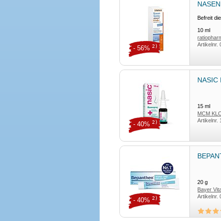
NASENS
Befreit d
10
ml
ratiopha
Artikelnr.
2)
- 56%
NASIC 
15
ml
MCM KLO
Artikelnr.
2)
- 40%
BEPANT
20
g
Bayer Vi
Artikelnr.
2)
- 40%