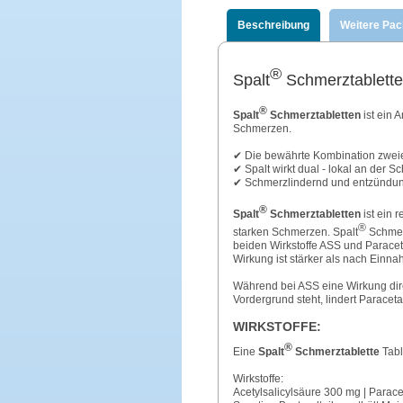
Beschreibung
Weitere Pa
®
Spalt
Schmerztablett
®
Spalt
Schmerztabletten
ist ein 
Schmerzen.
✔ Die bewährte Kombination zweie
✔ Spalt wirkt dual - lokal an der S
✔ Schmerzlindernd und entzünd
®
Spalt
Schmerztabletten
ist ein 
®
starken Schmerzen. Spalt
Schmerz
beiden Wirkstoffe ASS und Paracet
Wirkung ist stärker als nach Einn
Während bei ASS eine Wirkung dir
Vordergrund steht, lindert Paraceta
WIRKSTOFFE:
®
Eine
Spalt
Schmerztablette
Table
Wirkstoffe:
Acetylsalicylsäure 300 mg | Para