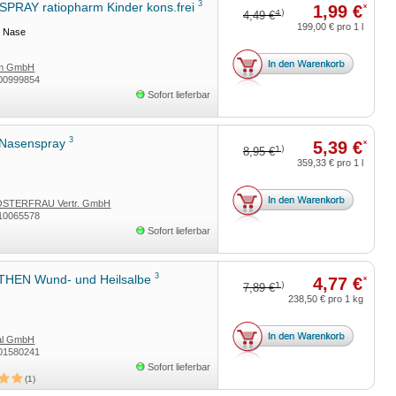
3
PRAY ratiopharm Kinder kons.frei
1,99 €
*
4)
4,49 €
199,00 €
pro 1 l
ie Nase
rm GmbH
00999854
Sofort lieferbar
3
Nasenspray
5,39 €
*
1)
8,95 €
359,33 €
pro 1 l
STERFRAU Vertr. GmbH
10065578
Sofort lieferbar
3
HEN Wund- und Heilsalbe
4,77 €
*
1)
7,89 €
238,50 €
pro 1 kg
tal GmbH
01580241
Sofort lieferbar
1