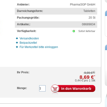
Anbieter:
PharmaSGP GmbH
Darreichungsform:
Tabletten
Packungsgröße:
20
St
Artikelnr.:
08689834
Verfügbarkeit:
Sofort lieferbar
Versandkosten
Beipackzettel
Für Merkzettel bitte einloggen
4)
Ihr Preis:
9,99 €
8,69 €
*
0,44 €
pro 1 Stk
Menge: