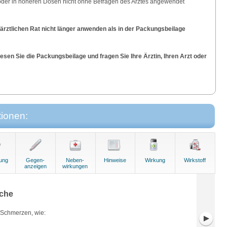
 oder in höheren Dosen nicht ohne Befragen des Arztes angewendet
rztlichen Rat nicht länger anwenden als in der Packungsbeilage
sen Sie die Packungsbeilage und fragen Sie Ihre Ärztin, Ihren Arzt oder
tionen:
ung
Gegen-
Neben-
Hinweise
Wirkung
Wirkstoff
anzeigen
wirkungen
che
e Schmerzen, wie: