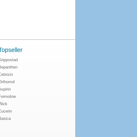
Topseller
Grippostad
Bepanthen
Cetirizin
Orthomol
Aspirin
Formoline
Wick
Eucerin
Basica