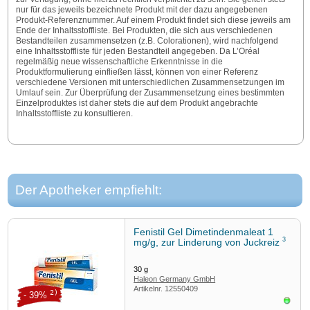
nur für das jeweils bezeichnete Produkt mit der dazu angegebenen
Produkt-Referenznummer. Auf einem Produkt findet sich diese jeweils am
Ende der Inhaltsstoffliste. Bei Produkten, die sich aus verschiedenen
Bestandteilen zusammensetzen (z.B. Colorationen), wird nachfolgend
eine Inhaltsstoffliste für jeden Bestandteil angegeben. Da L’Oréal
regelmäßig neue wissenschaftliche Erkenntnisse in die
Produktformulierung einfließen lässt, können von einer Referenz
verschiedene Versionen mit unterschiedlichen Zusammensetzungen im
Umlauf sein. Zur Überprüfung der Zusammensetzung eines bestimmten
Einzelproduktes ist daher stets die auf dem Produkt angebrachte
Inhaltsstoffliste zu konsultieren.
Der Apotheker empfiehlt:
Fenistil Gel Dimetindenmaleat 1
3
mg/g, zur Linderung von Juckreiz
30
g
Haleon Germany GmbH
Artikelnr.
12550409
2)
- 39%
Sofor