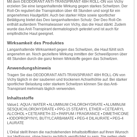
Mit dem DEODORANT ANTI-TRANSPIRANT 48H ROLL-ON von Vichy
erzielen Sie eine langanhaltende Wirkung gegen starkes Schwitzen. Der
Roll-On reguliert die Transpiration über 48 Stunden und sorgt für ein
angenehmes Hautgefühl. Auch bei starker Hitze sowie sportlicher
Betätigung bietet das Deo langanhaltenden Schutz. Der Deo Roll-On
enthält außerdem Thermalwasser von Vichy, das die Haut stärkt. Zudem
wurde das Anit-Transpirant dermatologisch getestet und ist auch für
empfindliche Haut geeignet.
Wirksamkeit des Produktes
Langanhaltende Wirksamkeit gegen das Schwitzen, die Haut fühlt sich
angenehm an. Noch gezieltere Wirkung inmitten der Schweißporen über
48 Stunden durch die ganz feinen Wirkstoffe gegen das Schwitzen.
Anwendungshinweis
Tragen Sie das DEODORANT ANTI-TRANSPIRANT 48H ROLL-ON von
Vichy täglich in der sauberen und trockenen Achselhöhle auf. Bei starker
sportlicher Belastung oder starkem Schwitzen können Sie das Anti-
Transpirant mehrmals täglich verwenden.
Inhaltsstoffe
Value1: AQUA / WATER • ALUMINUM CHLOROHYDRATE • ALUMINUM
SESQUICHLOROHYDRATE • PPG-15 STEARYL ETHER • CETEARYL
ALCOHOL • CETEARETH-33 • PARFUM / FRAGRANCE • DIMETHICONE
• IODOPROPYNYL BUTYLCARBAMATE • PEG-4 DILAURATE • PEG-4
LAURATE
L’Oréal stellt Ihnen die nachstehenden Inhaltsstofflisten auf Ihren Wunsch
zur Verfügung, ohne hierzu rechtlich verpflichtet zu sein. Sie gelten stets