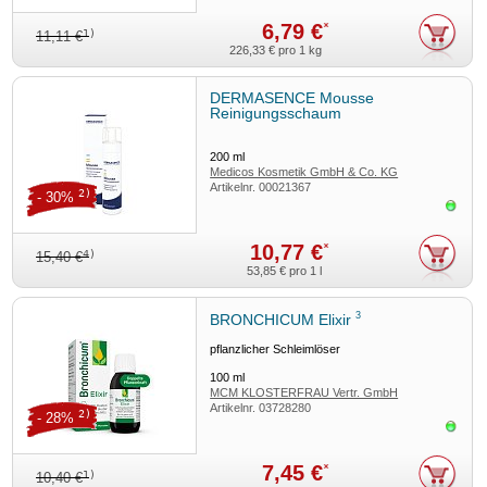
6,79 €
*
1)
11,11 €
226,33 €
pro 1 kg
DERMASENCE Mousse
Reinigungsschaum
200
ml
Medicos Kosmetik GmbH & Co. KG
Artikelnr.
00021367
2)
- 30%
Sofor
10,77 €
*
4)
15,40 €
53,85 €
pro 1 l
3
BRONCHICUM Elixir
pflanzlicher Schleimlöser
100
ml
MCM KLOSTERFRAU Vertr. GmbH
Artikelnr.
03728280
2)
- 28%
Sofor
7,45 €
*
1)
10,40 €