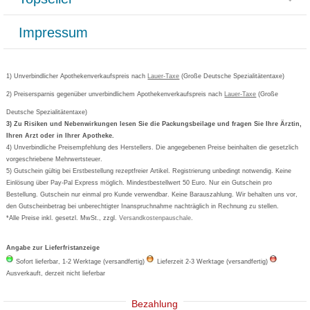
Paketlieferstatus
Datenschutz
Bonusprogramm
Lieferung und Bezahlung
Widerrufsbelehrung
Impressum
Grippostad
Gutschein und Rabatte
Versandkosten
AGB
Bepanthen
Kundenbewertung
Passwort vergessen
Barrierefreiheitserklärung
Cetirizin
Bestellung Post & Fax
Bestellschein ausfüllen
1) Unverbindlicher Apothekenverkaufspreis nach
Cookie-Einstellungen
Lauer-Taxe
(Große Deutsche Spezialitätentaxe)
Orthomol
Deutscher Service Preis
Newsletteranmeldung
2) Preisersparnis gegenüber unverbindlichem Apothekenverkaufspreis nach
Vertrag widerrufen
Lauer-Taxe
(Große
Aspirin
Deutsche Spezialitätentaxe)
Formoline
3) Zu Risiken und Nebenwirkungen lesen Sie die Packungsbeilage und fragen Sie Ihre Ärztin,
Ihren Arzt oder in Ihrer Apotheke.
Wick
4) Unverbindliche Preisempfehlung des Herstellers. Die angegebenen Preise beinhalten die gesetzlich
Eucerin
vorgeschriebene Mehrwertsteuer.
5) Gutschein gültig bei Erstbestellung rezeptfreier Artikel. Registrierung unbedingt notwendig. Keine
Basica
Einlösung über Pay-Pal Express möglich. Mindestbestellwert 50 Euro. Nur ein Gutschein pro
Bestellung. Gutschein nur einmal pro Kunde verwendbar. Keine Barauszahlung. Wir behalten uns vor,
den Gutscheinbetrag bei unberechtigter Inanspruchnahme nachträglich in Rechnung zu stellen.
*Alle Preise inkl. gesetzl. MwSt., zzgl.
Versandkostenpauschale
.
Angabe zur Lieferfristanzeige
Sofort lieferbar, 1-2 Werktage (versandfertig)
Lieferzeit 2-3 Werktage (versandfertig)
Ausverkauft, derzeit nicht lieferbar
Bezahlung