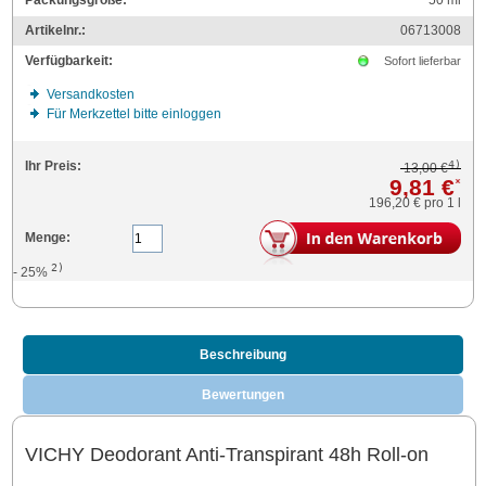
Packungsgröße:
50
ml
Artikelnr.:
06713008
Verfügbarkeit:
Sofort lieferbar
Versandkosten
Für Merkzettel bitte einloggen
4)
Ihr Preis:
13,00 €
9,81 €
*
196,20 €
pro 1 l
Menge:
2)
- 25%
Beschreibung
Bewertungen
VICHY Deodorant Anti-Transpirant 48h Roll-on