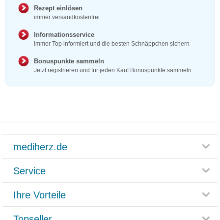
Rezept einlösen
immer versandkostenfrei
Informationsservice
immer Top informiert und die besten Schnäppchen sichern
Bonuspunkte sammeln
Jetzt registrieren und für jeden Kauf Bonuspunkte sammeln
mediherz.de
Service
Glossar
Themenwelten
Ihre Vorteile
Rücksendemöglichkeit
Häufig gestellte Fragen
Reklamationsformular
Impressum
Topseller
Rezeptlieferung