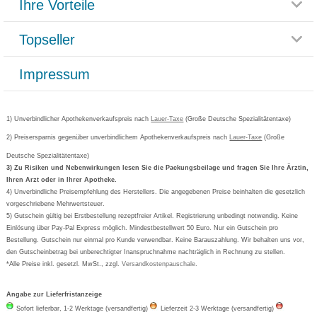
Ihre Vorteile
Rücksendemöglichkeit
Häufig gestellte Fragen
Reklamationsformular
Impressum
Topseller
Rezeptlieferung
Paketlieferstatus
Datenschutz
Bonusprogramm
Lieferung und Bezahlung
Widerrufsbelehrung
Impressum
Grippostad
Gutschein und Rabatte
Versandkosten
AGB
Bepanthen
Kundenbewertung
Passwort vergessen
Barrierefreiheitserklärung
Cetirizin
Bestellung Post & Fax
Bestellschein ausfüllen
1) Unverbindlicher Apothekenverkaufspreis nach
Cookie-Einstellungen
Lauer-Taxe
(Große Deutsche Spezialitätentaxe)
Orthomol
Deutscher Service Preis
Newsletteranmeldung
2) Preisersparnis gegenüber unverbindlichem Apothekenverkaufspreis nach
Vertrag widerrufen
Lauer-Taxe
(Große
Aspirin
Deutsche Spezialitätentaxe)
Formoline
3) Zu Risiken und Nebenwirkungen lesen Sie die Packungsbeilage und fragen Sie Ihre Ärztin,
Ihren Arzt oder in Ihrer Apotheke.
Wick
4) Unverbindliche Preisempfehlung des Herstellers. Die angegebenen Preise beinhalten die gesetzlich
Eucerin
vorgeschriebene Mehrwertsteuer.
5) Gutschein gültig bei Erstbestellung rezeptfreier Artikel. Registrierung unbedingt notwendig. Keine
Basica
Einlösung über Pay-Pal Express möglich. Mindestbestellwert 50 Euro. Nur ein Gutschein pro
Bestellung. Gutschein nur einmal pro Kunde verwendbar. Keine Barauszahlung. Wir behalten uns vor,
den Gutscheinbetrag bei unberechtigter Inanspruchnahme nachträglich in Rechnung zu stellen.
*Alle Preise inkl. gesetzl. MwSt., zzgl.
Versandkostenpauschale
.
Angabe zur Lieferfristanzeige
Sofort lieferbar, 1-2 Werktage (versandfertig)
Lieferzeit 2-3 Werktage (versandfertig)