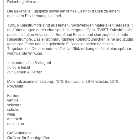
Reisebegleiter aus.
Die gekettelte Fußspitze sowie ein feines Gestrick tragen zu einem
optimalen Erscheinungsbild bei.
TWIST-Kniestrümpfe sind aus feinen, hochwertigen Materialien hergestellt
und überzeugen durch eine sportlich elegante Optik. TWIST-Kniestrümpfe
passen zu allen Anlässen in Beruf und Freizeit und sind zugleich ideale
Reisestrümpfe. Das einschnürungsfreie Komfortbündchen, eine großzügig
gestrickte Ferse und die gekettelte Fußsspitze bieten höchsten
Tragekomfort. Die besonders effektive Stützwirkung entfaltet eine spürbar
wohltuende Wirkung.
-besonders fein & elegant
-luftig & leicht
-für Damen & Herren
Materialzusammensetzung: 72 % Baumwolle, 16 % Elastan, 12 %
Polyamid
Farben:
vanilla
schwarz
schoko
weiß
anthrazit
nachtblau
Größentabelle:
Größen: für Schuhgrößen: