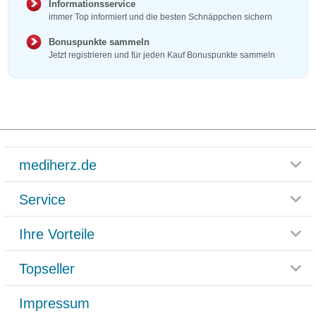
Informationsservice
immer Top informiert und die besten Schnäppchen sichern
Bonuspunkte sammeln
Jetzt registrieren und für jeden Kauf Bonuspunkte sammeln
mediherz.de
Service
Glossar
Themenwelten
Ihre Vorteile
Rücksendemöglichkeit
Häufig gestellte Fragen
Reklamationsformular
Impressum
Topseller
Rezeptlieferung
Paketlieferstatus
Datenschutz
Bonusprogramm
Lieferung und Bezahlung
Widerrufsbelehrung
Impressum
Grippostad
Gutschein und Rabatte
Versandkosten
AGB