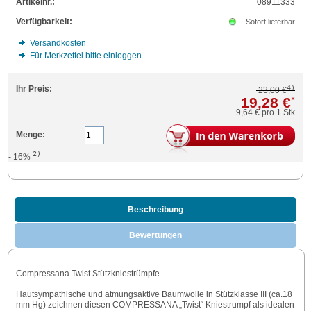
Artikelnr.:
08911333
Verfügbarkeit:
Sofort lieferbar
Versandkosten
Für Merkzettel bitte einloggen
4)
Ihr Preis:
23,00 €
19,28 €
*
9,64 €
pro 1 Stk
Menge:
2)
- 16%
Beschreibung
Bewertungen
Compressana Twist Stützkniestrümpfe
Hautsympathische und atmungsaktive Baumwolle in Stützklasse III (ca.18
mm Hg) zeichnen diesen COMPRESSANA „Twist“ Kniestrumpf als idealen