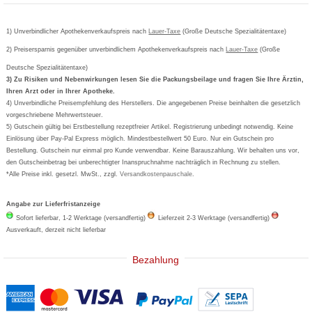
Bepanthen
Kundenbewertung
Passwort vergessen
Barrierefreiheitserklärung
Cetirizin
Bestellung Post & Fax
Bestellschein ausfüllen
1) Unverbindlicher Apothekenverkaufspreis nach
Cookie-Einstellungen
Lauer-Taxe
(Große Deutsche Spezialitätentaxe)
Orthomol
Deutscher Service Preis
Newsletteranmeldung
2) Preisersparnis gegenüber unverbindlichem Apothekenverkaufspreis nach
Vertrag widerrufen
Lauer-Taxe
(Große
Aspirin
Deutsche Spezialitätentaxe)
Formoline
3) Zu Risiken und Nebenwirkungen lesen Sie die Packungsbeilage und fragen Sie Ihre Ärztin,
Ihren Arzt oder in Ihrer Apotheke.
Wick
4) Unverbindliche Preisempfehlung des Herstellers. Die angegebenen Preise beinhalten die gesetzlich
Eucerin
vorgeschriebene Mehrwertsteuer.
5) Gutschein gültig bei Erstbestellung rezeptfreier Artikel. Registrierung unbedingt notwendig. Keine
Basica
Einlösung über Pay-Pal Express möglich. Mindestbestellwert 50 Euro. Nur ein Gutschein pro
Bestellung. Gutschein nur einmal pro Kunde verwendbar. Keine Barauszahlung. Wir behalten uns vor,
den Gutscheinbetrag bei unberechtigter Inanspruchnahme nachträglich in Rechnung zu stellen.
*Alle Preise inkl. gesetzl. MwSt., zzgl.
Versandkostenpauschale
.
Angabe zur Lieferfristanzeige
Sofort lieferbar, 1-2 Werktage (versandfertig)
Lieferzeit 2-3 Werktage (versandfertig)
Ausverkauft, derzeit nicht lieferbar
Bezahlung