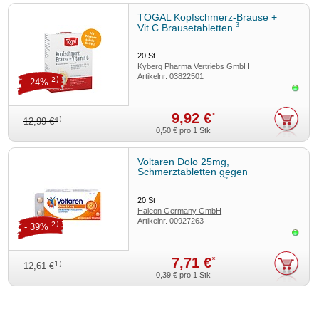
TOGAL Kopfschmerz-Brause +
3
Vit.C Brausetabletten
20
St
Kyberg Pharma Vertriebs GmbH
Artikelnr.
03822501
2)
- 24%
Sofor
9,92 €
*
4)
12,99 €
0,50 €
pro 1 Stk
Voltaren Dolo 25mg,
Schmerztabletten gegen
3
Rückenschmerzen
20
St
Haleon Germany GmbH
Artikelnr.
00927263
2)
- 39%
Sofor
7,71 €
*
1)
12,61 €
0,39 €
pro 1 Stk