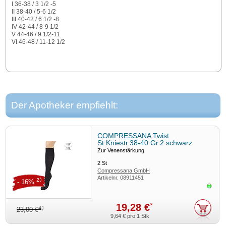
I 36-38 / 3 1/2 -5
II 38-40 / 5-6 1/2
III 40-42 / 6 1/2 -8
IV 42-44 / 8-9 1/2
V 44-46 / 9 1/2-11
VI 46-48 / 11-12 1/2
Der Apotheker empfiehlt:
COMPRESSANA Twist
St.Kniestr.38-40 Gr.2 schwarz
Zur Venenstärkung
2
St
Compressana GmbH
Artikelnr.
08911451
2)
- 16%
Sofor
19,28 €
*
4)
23,00 €
9,64 €
pro 1 Stk