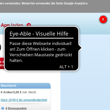
kies verwenden. Weiterhin verwendet die Seite Google Analytics.
Hilfe
Kontakt
e &
Diabetes
Tier
ätsbedarf
Warenkorb
0 Artikel
0,00 €
inkl. MwSt.
Noch 18,99 € bis versandkostenfrei!
0 Bonuspunkte