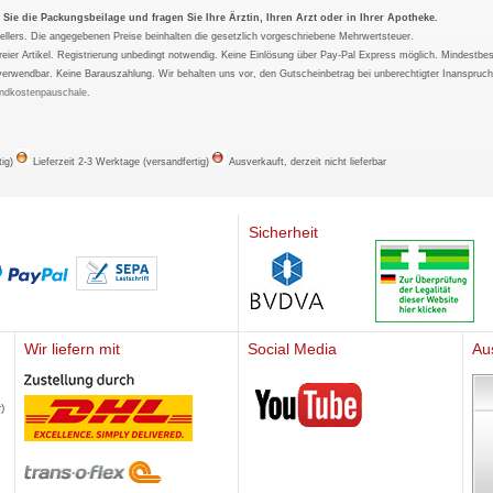
ie die Packungsbeilage und fragen Sie Ihre Ärztin, Ihren Arzt oder in Ihrer Apotheke.
ellers. Die angegebenen Preise beinhalten die gesetzlich vorgeschriebene Mehrwertsteuer.
tfreier Artikel. Registrierung unbedingt notwendig. Keine Einlösung über Pay-Pal Express möglich. Mindestbes
verwendbar. Keine Barauszahlung. Wir behalten uns vor, den Gutscheinbetrag bei unberechtigter Inanspruc
ndkostenpauschale
.
tig)
Lieferzeit 2-3 Werktage (versandfertig)
Ausverkauft, derzeit nicht lieferbar
Sicherheit
Wir liefern mit
Social Media
Au
Mediherz
)