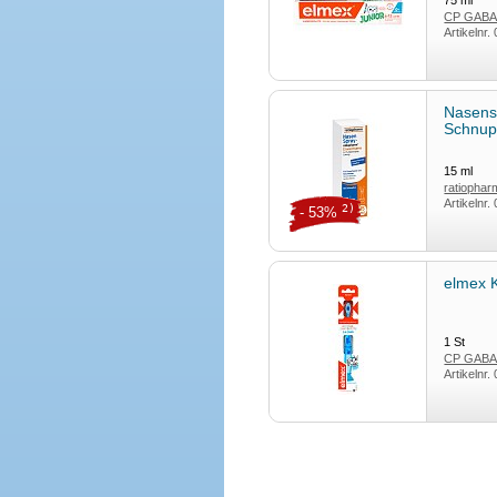
75
ml
CP GAB
Artikelnr.
Nasens
Schnu
15
ml
ratiopha
Artikelnr.
2)
- 53%
elmex 
1
St
CP GAB
Artikelnr.