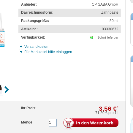
Anbieter:
CP GABA GmbH
Darreichungsform:
Zahnpaste
Packungsgröße:
50
ml
Artikelnr.:
03330672
Verfügbarkeit:
Sofort lieferbar
Versandkosten
Für Merkzettel bitte einloggen
3,56 €
*
Ihr Preis:
71,20 €
pro 1 l
Menge: