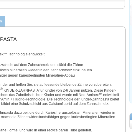
n
PASTA
ex™ Technologie entwickelt
utzschicht auf dem Zahnschmelz und stärkt die Zähne
gelösten Mineralien wieder in den Zahnschmelz einzubauen
higer gegen kariesbedingten Mineralien-Abbau
Kinder und helfen Sie, sie auf gesunde bleibende Zähne vorzubereiten,
®
KINDER-ZAHNPASTA für Kinder von 2-6 Jahren putzen. Diese Kinder-
chont das Zahnfleisch Ihrer Kinder und wurde mit Neo-Aminex™ entwickelt
 Amin + Fluorid-Technologie. Die Technologie der Kinder-Zahnpasta bietet
bildet eine Schutzschicht aus Calciumfluorid auf dem Zahnschmelz.
ahnpasta dazu bei, die durch Karies herausgelösten Mineralien wieder in
acht die Zähne widerstandsfähiger gegen kariesbedingten Mineralien-
ane Formel und wird in einer recycelbaren Tube geliefert.