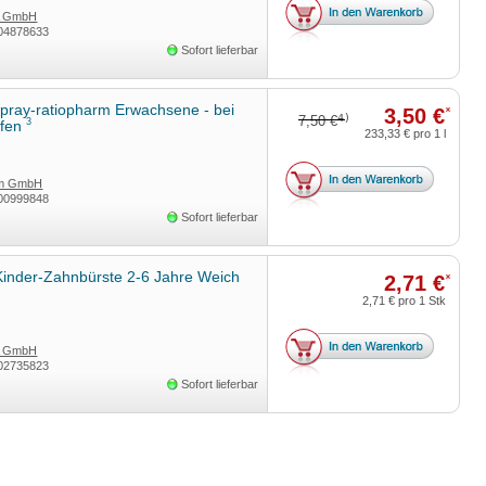
A GmbH
04878633
Sofort lieferbar
pray-ratiopharm Erwachsene - bei
3,50 €
*
4)
7,50 €
3
pfen
233,33 €
pro 1 l
rm GmbH
00999848
Sofort lieferbar
Kinder-Zahnbürste 2-6 Jahre Weich
2,71 €
*
2,71 €
pro 1 Stk
A GmbH
02735823
Sofort lieferbar