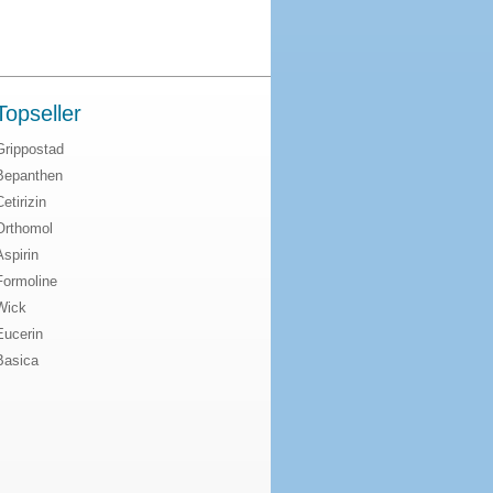
Topseller
Grippostad
Bepanthen
Cetirizin
Orthomol
Aspirin
Formoline
Wick
Eucerin
Basica