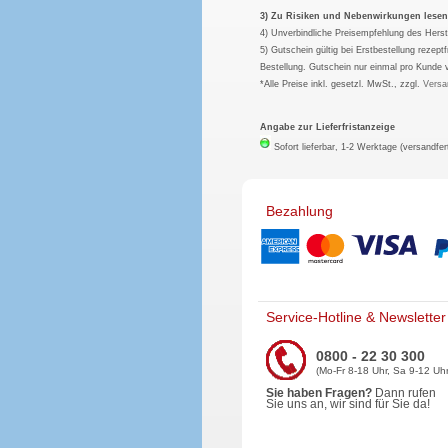
3) Zu Risiken und Nebenwirkungen lesen S
4) Unverbindliche Preisempfehlung des Herst
5) Gutschein gültig bei Erstbestellung rezep
Bestellung. Gutschein nur einmal pro Kunde 
*Alle Preise inkl. gesetzl. MwSt., zzgl.
Versa
Angabe zur Lieferfristanzeige
Sofort lieferbar, 1-2 Werktage (versandfer
Bezahlung
Service-Hotline & Newsletter
0800 - 22 30 300
(Mo-Fr 8-18 Uhr, Sa 9-12 Uhr
Sie haben Fragen?
Dann rufen
Sie uns an, wir sind für Sie da!