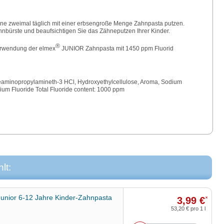
hne zweimal täglich mit einer erbsengroße Menge Zahnpasta putzen.
nbürste und beaufsichtigen Sie das Zähneputzen Ihrer Kinder.
®
Verwendung der elmex
JUNIOR Zahnpasta mit 1450 ppm Fluorid
Oleaminopropylamineth-3 HCl, Hydroxyethylcellulose, Aroma, Sodium
ium Fluoride Total Fluoride content: 1000 ppm
.
lt:
Junior 6-12 Jahre Kinder-Zahnpasta
3,99 €
*
53,20 €
pro 1 l