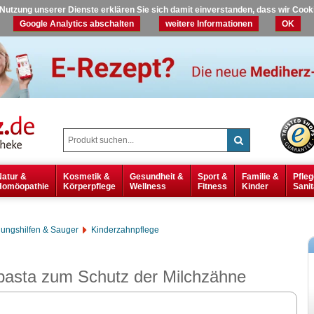
r Nutzung unserer Dienste erklären Sie sich damit einverstanden, dass wir Coo
Google Analytics abschalten
weitere Informationen
OK
Natur &
Kosmetik &
Gesundheit &
Sport &
Familie &
Pfleg
Homöopathie
Körperpflege
Wellness
Fitness
Kinder
Sanit
ungshilfen & Sauger
Kinderzahnpflege
pasta zum Schutz der Milchzähne