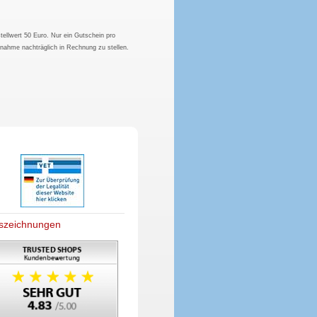
tellwert 50 Euro. Nur ein Gutschein pro
hnahme nachträglich in Rechnung zu stellen.
szeichnungen