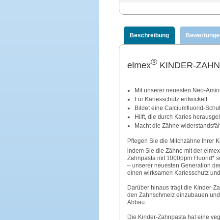
Beschreibung
Bewertunge
®
elmex
KINDER-ZAHN
Mit unserer neuesten Neo-Amin
Für Kariesschutz entwickelt
Bildet eine Calciumfluorid-Sch
Hilft, die durch Karies heraus
Macht die Zähne widerstandsfä
Pflegen Sie die Milchzähne Ihrer 
indem Sie die Zähne mit der elmex
Zahnpasta mit 1000ppm Fluorid* s
– unserer neuesten Generation der
einen wirksamen Kariesschutz und 
Darüber hinaus trägt die Kinder-Z
den Zahnschmelz einzubauen und m
Abbau.
Die Kinder-Zahnpasta hat eine veg