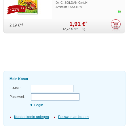
Dr. C. SOLDAN GmbH
Artikelnr.
05541189
2)
- 13%
Sofor
1,91 €
*
4)
2,19 €
12,73 €
pro 1 kg
Mein Konto
E-Mail:
Passwort:
Login
Kundenkonto anlegen
Passwort anfordern