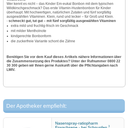
Wer kennt es nicht – das Kinder Em-eukal Bonbon mit dem typischen
Wildkirschgeschmack? Das erste Vitamin-Husten­bonbon für Kinder
überhaupt. Mit hochwertigen, natürlichen Zutaten und fünf sorgfältig
ausgewählten Vitaminen. Klein, rund und lecker – für Groß und Klein.
-
schmeckt gut, tut gut – mit fünf sorgfältig ausgewähl­ten Vitaminen
extra mild und fruchtig-frisch im Geschmack
mit milder Mentholnote
kindgerechte Bonbonform
die zuckerfreie Variante schont die Zähne
Benötigen Sie vor dem Kauf dieses Artikels nähere Informationen über
die Zusammensetzung des Produktes? Unter der Rufnummer 0800 22
30 300 geben wir Ihnen gerne Auskunft über die Pflichtangaben nach
LMIV.
Der Apotheker empfiehlt:
Nasenspray-ratiopharm
3
Erwachsene - bei Schnupfen