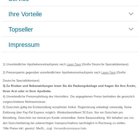
Glossar
Themenwelten
Ihre Vorteile
Rücksendemöglichkeit
Häufig gestellte Fragen
Reklamationsformular
Impressum
Topseller
Rezeptlieferung
Paketlieferstatus
Datenschutz
Bonusprogramm
Lieferung und Bezahlung
Widerrufsbelehrung
Impressum
Grippostad
Gutschein und Rabatte
Versandkosten
AGB
Bepanthen
Kundenbewertung
Passwort vergessen
Barrierefreiheitserklärung
Cetirizin
Bestellung Post & Fax
Bestellschein ausfüllen
1) Unverbindlicher Apothekenverkaufspreis nach
Cookie-Einstellungen
Lauer-Taxe
(Große Deutsche Spezialitätentaxe)
Orthomol
Deutscher Service Preis
Newsletteranmeldung
2) Preisersparnis gegenüber unverbindlichem Apothekenverkaufspreis nach
Vertrag widerrufen
Lauer-Taxe
(Große
Aspirin
Deutsche Spezialitätentaxe)
Formoline
3) Zu Risiken und Nebenwirkungen lesen Sie die Packungsbeilage und fragen Sie Ihre Ärztin,
Ihren Arzt oder in Ihrer Apotheke.
Wick
4) Unverbindliche Preisempfehlung des Herstellers. Die angegebenen Preise beinhalten die gesetzlich
Eucerin
vorgeschriebene Mehrwertsteuer.
5) Gutschein gültig bei Erstbestellung rezeptfreier Artikel. Registrierung unbedingt notwendig. Keine
Basica
Einlösung über Pay-Pal Express möglich. Mindestbestellwert 50 Euro. Nur ein Gutschein pro
Bestellung. Gutschein nur einmal pro Kunde verwendbar. Keine Barauszahlung. Wir behalten uns vor,
den Gutscheinbetrag bei unberechtigter Inanspruchnahme nachträglich in Rechnung zu stellen.
*Alle Preise inkl. gesetzl. MwSt., zzgl.
Versandkostenpauschale
.