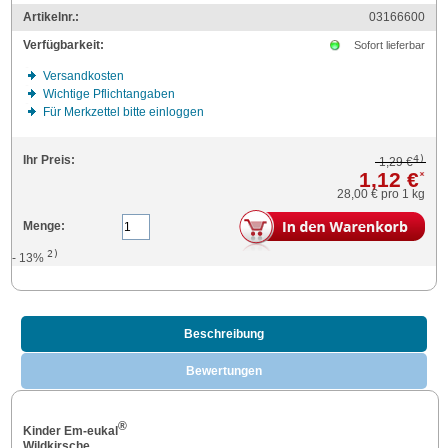
Artikelnr.:
03166600
Verfügbarkeit:
Sofort lieferbar
Versandkosten
Wichtige Pflichtangaben
Für Merkzettel bitte einloggen
4)
Ihr Preis:
1,29 €
1,12 €
*
28,00 €
pro 1 kg
Menge:
2)
- 13%
Beschreibung
Bewertungen
®
Kinder Em-eukal
Wildkirsche