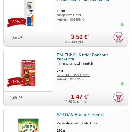
15
ml
ratiopharm GmbH
Artikelnr.
00999848
2)
- 53%
Sofor
3,50 €
*
4)
7,50 €
233,33 €
pro 1 l
EM-EUKAL Kinder Bonbons
zuckerfrei
Hilft und schützt natürlich
75
g
Dr. C. SOLDAN GmbH
Artikelnr.
04252106
2)
- 13%
Sofor
1,47 €
*
4)
1,69 €
19,60 €
pro 1 kg
SOLDAN Bären zuckerfrei
Zuckerfrei und fruchtig lecker
150
g