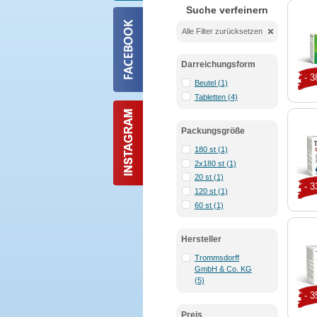
Suche verfeinern
Alle Filter zurücksetzen
Darreichungsform
- 
Beutel (1)
Tabletten (4)
Packungsgröße
180 st (1)
2x180 st (1)
20 st (1)
- 
120 st (1)
60 st (1)
Hersteller
Trommsdorff
GmbH & Co. KG
(5)
- 
Preis