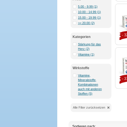
5.00 - 9.99 (1)
10.00 - 14.99 (1)
15.00 - 19.99 (1)
>= 20.00 (2)
- 
Kategorien
Stärkung für das
Herz (2)
Vitamine (1)
Wirkstoffe
Vitamine,
- 
Mineralstoffe,
Kombinationen
auch mit anderen
Stoffen (5)
Alle Filter zurücksetzen
Sortieren nach: