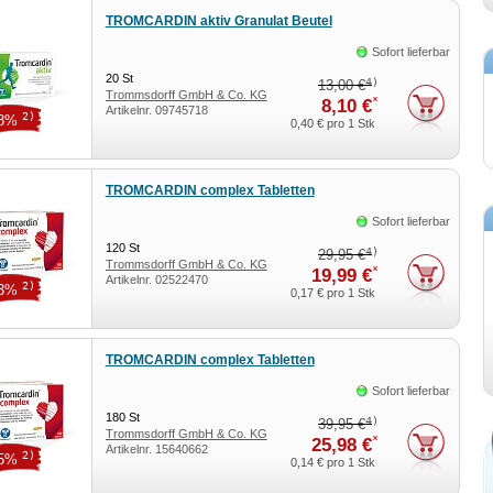
TROMCARDIN aktiv Granulat Beutel
Sofort lieferbar
20
St
4)
13,00 €
Trommsdorff GmbH & Co. KG
*
8,10 €
Artikelnr.
09745718
2)
38%
0,40 €
pro 1 Stk
TROMCARDIN complex Tabletten
Sofort lieferbar
120
St
4)
29,95 €
Trommsdorff GmbH & Co. KG
*
19,99 €
Artikelnr.
02522470
2)
33%
0,17 €
pro 1 Stk
TROMCARDIN complex Tabletten
Sofort lieferbar
180
St
4)
39,95 €
Trommsdorff GmbH & Co. KG
*
25,98 €
Artikelnr.
15640662
2)
35%
0,14 €
pro 1 Stk