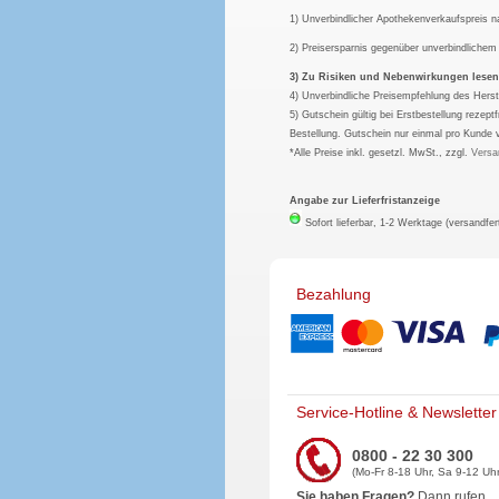
1) Unverbindlicher Apothekenverkaufspreis 
2) Preisersparnis gegenüber unverbindliche
3) Zu Risiken und Nebenwirkungen lesen S
4) Unverbindliche Preisempfehlung des Herst
5) Gutschein gültig bei Erstbestellung rezep
Bestellung. Gutschein nur einmal pro Kunde 
*Alle Preise inkl. gesetzl. MwSt., zzgl.
Versa
Angabe zur Lieferfristanzeige
Sofort lieferbar, 1-2 Werktage (versandfer
Bezahlung
Service-Hotline & Newsletter
0800 - 22 30 300
(Mo-Fr 8-18 Uhr, Sa 9-12 Uhr
Sie haben Fragen?
Dann rufen