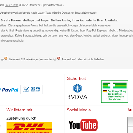
nach
Lauer-Taxe
(Große Deutsche Spezialitätentaxe)
m Apothekenverkaufspreis nach
Lauer-Taxe
(Große Deutsche Spezialitätentaxe)
ie die Packungsbeilage und fragen Sie Ihre Ärztin, Ihren Arzt oder in Ihrer Apotheke.
ellers. Die angegebenen Preise beinhalten die gesetzlich vorgeschriebene Mehrwertsteuer.
tfreier Artikel. Registrierung unbedingt notwendig. Keine Einlösung über Pay-Pal Express möglich. Mindestbes
verwendbar. Keine Barauszahlung. Wir behalten uns vor, den Gutscheinbetrag bei unberechtigter Inanspruc
ndkostenpauschale
.
tig)
Lieferzeit 2-3 Werktage (versandfertig)
Ausverkauft, derzeit nicht lieferbar
Sicherheit
Wir liefern mit
Social Media
Au
Mediherz
)