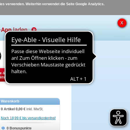
kies verwenden. Weiterhin verwendet die Seite Google Analytics.
Hilfe
Kontakt
e &
Diabetes
Tier
ätsbedarf
Warenkorb
0 Artikel
0,00 €
inkl. MwSt.
Noch 18,99 € bis versandkostenfrei!
0 Bonuspunkte