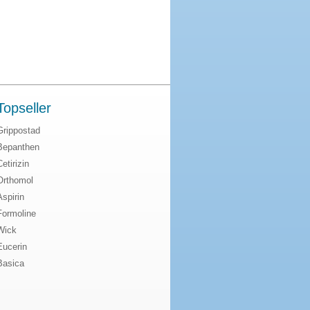
Topseller
Grippostad
Bepanthen
Cetirizin
Orthomol
Aspirin
Formoline
Wick
Eucerin
Basica