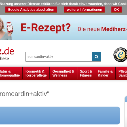
r Nutzung unserer Dienste erklären Sie sich damit einverstanden, dass wir Coo
Google Analytics abschalten
weitere Informationen
OK
Natur &
Kosmetik &
Gesundheit &
Sport &
Familie &
Pfleg
Homöopathie
Körperpflege
Wellness
Fitness
Kinder
Sanit
tromcardin+aktiv
“