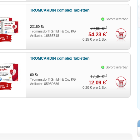
TROMCARDIN complex Tabletten
Sofort lieferbar
2X180
St
4)
79,90 €
Trommsdorff GmbH & Co. KG
*
54,23 €
Artikelnr.
16866718
2)
32%
0,15 €
pro 1 Stk
TROMCARDIN complex Tabletten
Sofort lieferbar
60
St
4)
17,45 €
Trommsdorff GmbH & Co. KG
*
12,09 €
Artikelnr.
05950686
2)
31%
0,20 €
pro 1 Stk