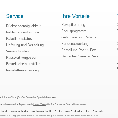
Service
Ihre Vorteile
Rezeptlieferung
Rücksendemöglichkeit
Bonusprogramm
Reklamationsformular
Gutschein und Rabatte
Paketlieferstatus
Kundenbewertung
Lieferung und Bezahlung
Bestellung Post & Fax
Versandkosten
Deutscher Service Preis
Passwort vergessen
Bestellschein ausfüllen
Newsletteranmeldung
nach
Lauer-Taxe
(Große Deutsche Spezialitätentaxe)
m Apothekenverkaufspreis nach
Lauer-Taxe
(Große Deutsche Spezialitätentaxe)
ie die Packungsbeilage und fragen Sie Ihre Ärztin, Ihren Arzt oder in Ihrer Apotheke.
ellers. Die angegebenen Preise beinhalten die gesetzlich vorgeschriebene Mehrwertsteuer.