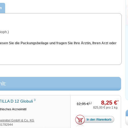
n
öoph.)
sen Sie die Packungsbeilage und fragen Sie Ihre Ärztin, Ihren Arzt oder
lt:
3
ILLA D 12 Globuli
8,25 €
*
1)
12,95 €
825,00 €
pro 1 kg
isches Arzneimittl
eimittel GmbH & Co. KG
01782944