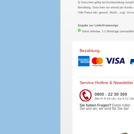
5) Gutschein gültig bei Erstbestellung rezep
Bestellung. Gutschein nur einmal pro Kunde 
*Alle Preise inkl. gesetzl. MwSt., zzgl.
Versa
Angabe zur Lieferfristanzeige
Sofort lieferbar, 1-2 Werktage (versandfer
Bezahlung
Service-Hotline & Newsletter
0800 - 22 30 300
(Mo-Fr 8-18 Uhr, Sa 9-12 Uhr
Sie haben Fragen?
Dann rufen
Sie uns an, wir sind für Sie da!