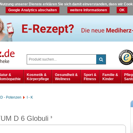
r Nutzung unserer Dienste erklären Sie sich damit einverstanden, dass wir Coo
Google Analytics abschalten
weitere Informationen
OK
Natur &
Kosmetik &
Gesundheit &
Sport &
Familie &
Pfleg
Homöopathie
Körperpflege
Wellness
Fitness
Kinder
Sanit
D - Potenzen
I - K
M D 6 Globuli
3