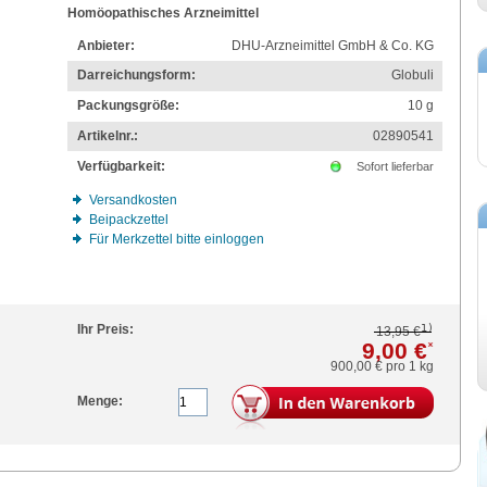
Homöopathisches Arzneimittel
Anbieter:
DHU-Arzneimittel GmbH & Co. KG
Darreichungsform:
Globuli
Packungsgröße:
10
g
Artikelnr.:
02890541
Verfügbarkeit:
Sofort lieferbar
Versandkosten
Beipackzettel
Für Merkzettel bitte einloggen
1)
Ihr Preis:
13,95 €
9,00 €
*
900,00 €
pro 1 kg
Menge: