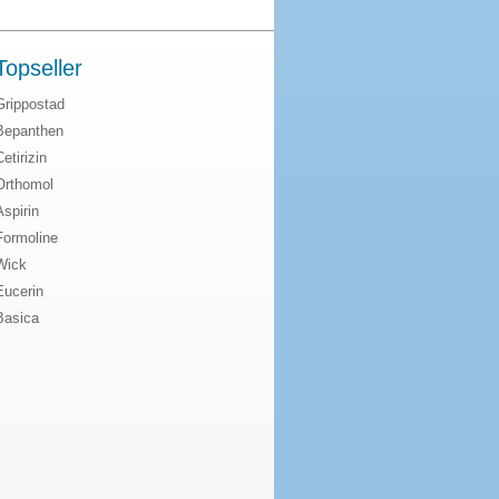
Topseller
Grippostad
Bepanthen
Cetirizin
Orthomol
Aspirin
Formoline
Wick
Eucerin
Basica