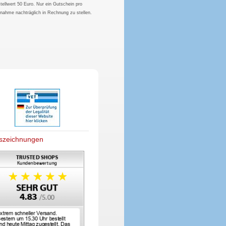
tellwert 50 Euro. Nur ein Gutschein pro
hnahme nachträglich in Rechnung zu stellen.
szeichnungen