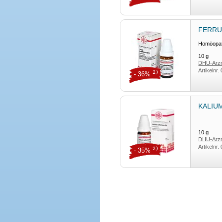
FERRU
Homöopath
10
g
DHU-Arzn
Artikelnr.
2)
- 36%
KALIUM
10
g
DHU-Arzn
Artikelnr.
2)
- 35%