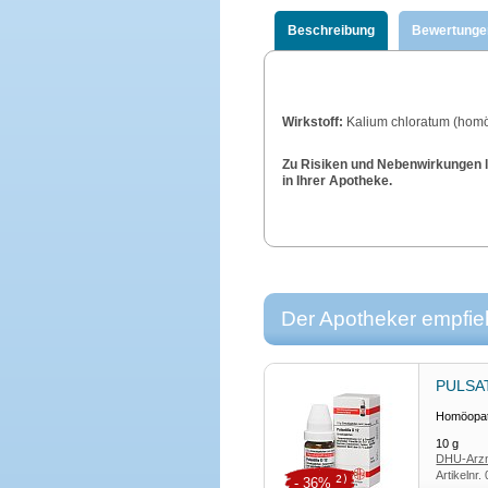
Beschreibung
Bewertunge
Wirkstoff:
Kalium chloratum (hom
Zu Risiken und Nebenwirkungen le
in Ihrer Apotheke.
Der Apotheker empfieh
PULSAT
Homöopath
10
g
DHU-Arzn
Artikelnr.
2)
- 36%