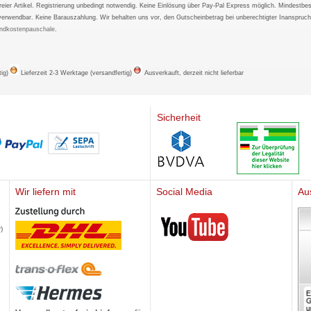
tfreier Artikel. Registrierung unbedingt notwendig. Keine Einlösung über Pay-Pal Express möglich. Mindestbes
verwendbar. Keine Barauszahlung. Wir behalten uns vor, den Gutscheinbetrag bei unberechtigter Inanspruc
ndkostenpauschale
.
tig)
Lieferzeit 2-3 Werktage (versandfertig)
Ausverkauft, derzeit nicht lieferbar
Sicherheit
Wir liefern mit
Social Media
Au
Mediherz
)