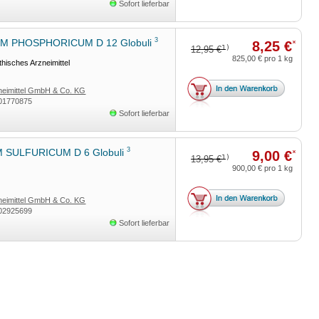
Sofort lieferbar
3
M PHOSPHORICUM D 12 Globuli
8,25 €
*
1)
12,95 €
825,00 €
pro 1 kg
isches Arzneimittel
eimittel GmbH & Co. KG
01770875
Sofort lieferbar
3
 SULFURICUM D 6 Globuli
9,00 €
*
1)
13,95 €
900,00 €
pro 1 kg
eimittel GmbH & Co. KG
02925699
Sofort lieferbar