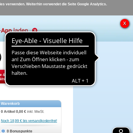
kies verwenden. Weiterhin verwendet die Seite Google Analytics.
Hilfe
Kontakt
e &
Diabetes
Tier
ätsbedarf
Warenkorb
0 Artikel
0,00 €
inkl. MwSt.
Noch 18,99 € bis versandkostenfrei!
0 Bonuspunkte