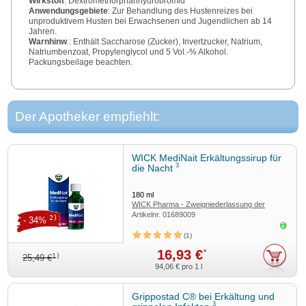
Wirkstoff
: Dextromethorphanhydrobromid
Anwendungsgebiete
: Zur Behandlung des Hustenreizes bei
unproduktivem Husten bei Erwachsenen und Jugendlichen ab 14
Jahren.
Warnhinw
.: Enthält Saccharose (Zucker), Invertzucker, Natrium,
Natriumbenzoat, Propylenglycol und 5 Vol.-% Alkohol.
Packungsbeilage beachten.
Zu Risiken und Nebenwirkungen lesen Sie die Packungsbeilage
und fragen Sie Ihre Ärztin, Ihren Arzt oder in Ihrer Apotheke.
WICK Pharma, Zweigniederlassung der Procter & Gamble GmbH,
Der Apotheker empfiehlt:
65824 Schwalbach
Stand
: Dezember 2023
WICK MediNait Erkältungssirup für
3
die Nacht
180
ml
WICK Pharma - Zweigniederlassung der
Artikelnr.
01689009
Procter & Gamble GmbH
2)
- 34%
Sofor
1
16,93 €
*
1)
25,49 €
94,06 €
pro 1 l
Grippostad C® bei Erkältung und
3