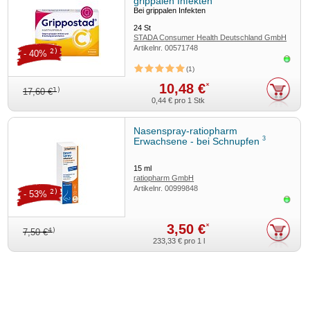
grippalen Infekten
Bei grippalen Infekten
24
St
STADA Consumer Health Deutschland GmbH
Artikelnr.
00571748
2)
- 40%
Sofor
1
10,48 €
*
1)
17,60 €
0,44 €
pro 1 Stk
Nasenspray-ratiopharm
3
Erwachsene - bei Schnupfen
15
ml
ratiopharm GmbH
Artikelnr.
00999848
2)
- 53%
Sofor
3,50 €
*
4)
7,50 €
233,33 €
pro 1 l