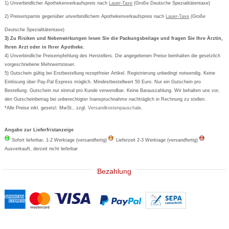
Bestellschein ausfüllen
1) Unverbindlicher Apothekenverkaufspreis nach
Cookie-Einstellungen
Lauer-Taxe
(Große Deutsche Spezialitätentaxe)
Orthomol
Deutscher Service Preis
Newsletteranmeldung
2) Preisersparnis gegenüber unverbindlichem Apothekenverkaufspreis nach
Vertrag widerrufen
Lauer-Taxe
(Große
Aspirin
Deutsche Spezialitätentaxe)
Formoline
3) Zu Risiken und Nebenwirkungen lesen Sie die Packungsbeilage und fragen Sie Ihre Ärztin,
Ihren Arzt oder in Ihrer Apotheke.
Wick
4) Unverbindliche Preisempfehlung des Herstellers. Die angegebenen Preise beinhalten die gesetzlich
Eucerin
vorgeschriebene Mehrwertsteuer.
5) Gutschein gültig bei Erstbestellung rezeptfreier Artikel. Registrierung unbedingt notwendig. Keine
Basica
Einlösung über Pay-Pal Express möglich. Mindestbestellwert 50 Euro. Nur ein Gutschein pro
Bestellung. Gutschein nur einmal pro Kunde verwendbar. Keine Barauszahlung. Wir behalten uns vor,
den Gutscheinbetrag bei unberechtigter Inanspruchnahme nachträglich in Rechnung zu stellen.
*Alle Preise inkl. gesetzl. MwSt., zzgl.
Versandkostenpauschale
.
Angabe zur Lieferfristanzeige
Sofort lieferbar, 1-2 Werktage (versandfertig)
Lieferzeit 2-3 Werktage (versandfertig)
Ausverkauft, derzeit nicht lieferbar
Bezahlung